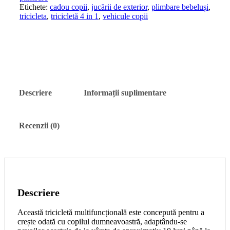
pentru
Etichete:
cadou copii
,
jucării de exterior
,
plimbare bebeluși
,
Copii,
tricicleta
,
tricicletă 4 in 1
,
vehicule copii
Mâner
Parental,
Copertină
Reglabilă
și
Coș
Depozitare,
Mov
Descriere
Informații suplimentare
Recenzii (0)
Descriere
Această tricicletă multifuncțională este concepută pentru a
crește odată cu copilul dumneavoastră, adaptându-se