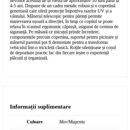
nevoilor acestuia de la vârsta de aproximativ 10 luni până la
4-5 ani. Dispune de un cadru metalic robust și o copertină
generoasă care oferă protecție împotriva razelor UV și a
vântului. Mânerul telescopic pentru părinți permite
manevrarea ușoară a direcției, în timp ce copilul se poate
relaxa în scaunul ergonomic căptușit, asigurat de centura de
siguranță. Pe măsură ce micuțul prinde încredere,
componentele precum copertina, suportul pentru picioare și
mânerul parental pot fi demontate pentru a transforma
vehiculul într-o tricicletă clasică. Roțile silențioase și coșul
de depozitare practic fac din fiecare ieșire o experiență
plăcută și organizată.
Informații suplimentare
Culoare
Mov/Magenta