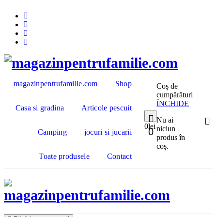
Sari
la
conținut
magazinpentrufamilie.com
Shop
Coș de
cumpărături
ÎNCHIDE
Casa si gradina
Articole pescuit
Nu ai
0
lei
niciun
0
Camping
jocuri si jucarii
produs în
coș.
Toate produsele
Contact