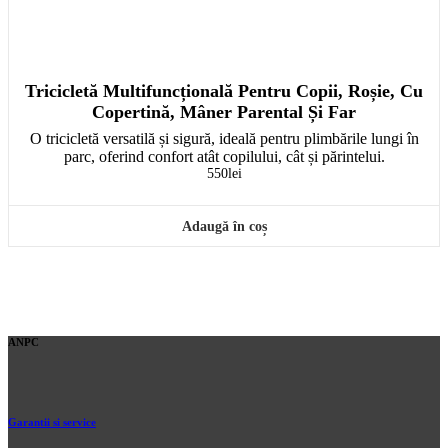
Tricicletă Multifuncțională Pentru Copii, Roșie, Cu
Copertină, Mâner Parental Și Far
O tricicletă versatilă și sigură, ideală pentru plimbările lungi în
parc, oferind confort atât copilului, cât și părintelui.
550
lei
Adaugă în coș
ANPC
Garantii si service