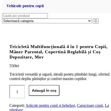
Vehicule pentru copii
Tricicletă Multifuncțională 4 în 1 pentru Copii,
Mâner Parental, Copertină Reglabilă și Coș
Depozitare, Mov
550
lei
Tricicletă versatilă și sigură, ideală pentru plimbări lungi, oferind
control deplin părinților și confort maxim copiilor.
Cantitate
Adaugă în coș
Tricicletă
Multifuncțională
4
în
Categorii:
Articole pentru copii și bebeluși
,
Carucioare copii
,
La
1
plimbare