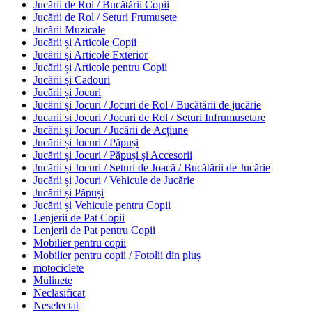
Jucării de Rol / Bucătării Copii
Jucării de Rol / Seturi Frumusețe
Jucării Muzicale
Jucării și Articole Copii
Jucării și Articole Exterior
Jucării și Articole pentru Copii
Jucării și Cadouri
Jucării și Jocuri
Jucării și Jocuri / Jocuri de Rol / Bucătării de jucărie
Jucarii si Jocuri / Jocuri de Rol / Seturi Infrumusetare
Jucării și Jocuri / Jucării de Acțiune
Jucării și Jocuri / Păpuși
Jucării și Jocuri / Păpuși și Accesorii
Jucării și Jocuri / Seturi de Joacă / Bucătării de Jucărie
Jucării și Jocuri / Vehicule de Jucărie
Jucării și Păpuși
Jucării și Vehicule pentru Copii
Lenjerii de Pat Copii
Lenjerii de Pat pentru Copii
Mobilier pentru copii
Mobilier pentru copii / Fotolii din pluș
motociclete
Mulinete
Neclasificat
Neselectat