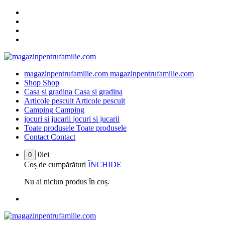
Sari
la
conținut
magazinpentrufamilie.com
magazinpentrufamilie.com
Shop
Shop
Casa si gradina
Casa si gradina
Articole pescuit
Articole pescuit
Camping
Camping
jocuri si jucarii
jocuri si jucarii
Toate produsele
Toate produsele
Contact
Contact
0
lei
0
Coș de cumpărături
ÎNCHIDE
Nu ai niciun produs în coș.