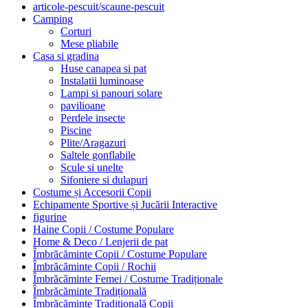
articole-pescuit/scaune-pescuit
Camping
Corturi
Mese pliabile
Casa si gradina
Huse canapea si pat
Instalatii luminoase
Lampi si panouri solare
pavilioane
Perdele insecte
Piscine
Plite/Aragazuri
Saltele gonflabile
Scule si unelte
Sifoniere si dulapuri
Costume și Accesorii Copii
Echipamente Sportive și Jucării Interactive
figurine
Haine Copii / Costume Populare
Home & Deco / Lenjerii de pat
Îmbrăcăminte Copii / Costume Populare
Îmbrăcăminte Copii / Rochii
Îmbrăcăminte Femei / Costume Tradiționale
Îmbrăcăminte Tradițională
Îmbrăcăminte Tradițională Copii