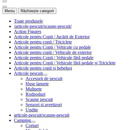
Meniu
Răsfoiește categorii
Toate produsele
/articole-pescuit/scaune-pescuit/
Action Figures
Articole pentru Copii / Jucării de Exterior
Articole pentru copii / Triciclete
Articole pentru Copii / Vehicule cu pedale
Articole pentru copii / Vehicule de exterior
Articole pentru Copii / Vehicule fără pedale
Articole pentru Copii / Vehicule fără pedale și Triciclete
Articole pentru copii și bebeluși
Articole pescuit
Accesorii de pescuit
Huse lansete
Mulinete
Rodpoduri
Scaune pescuit
Senzori si avertizori
Undite
articole-pescuit/scaune-pescuit
Camping
Corturi