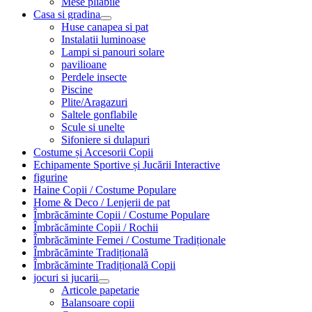
Mese pliabile
Casa si gradina
Huse canapea si pat
Instalatii luminoase
Lampi si panouri solare
pavilioane
Perdele insecte
Piscine
Plite/Aragazuri
Saltele gonflabile
Scule si unelte
Sifoniere si dulapuri
Costume și Accesorii Copii
Echipamente Sportive și Jucării Interactive
figurine
Haine Copii / Costume Populare
Home & Deco / Lenjerii de pat
Îmbrăcăminte Copii / Costume Populare
Îmbrăcăminte Copii / Rochii
Îmbrăcăminte Femei / Costume Tradiționale
Îmbrăcăminte Tradițională
Îmbrăcăminte Tradițională Copii
jocuri si jucarii
Articole papetarie
Balansoare copii