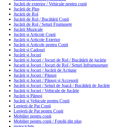
Jucării de exterior / Vehicule pentru copii
Jucării de Pluș
Jucării de Rol
Jucării de Rol / Bucătării Copii
Jucării de Rol / Seturi Frumusețe
Jucării Muzicale
Jucării și Articole Copii
Jucării și Articole Exterior
Jucării și Articole pentru Copii
Jucării și Cadouri
Jucării și Jocuri
Jucării și Jocuri / Jocuri de Rol / Bucătării de jucărie
Jucarii si Jocuri / Jocuri de Rol / Seturi Infrumusetare
Jucării și Jocuri / Jucării de Acțiune
Jucării și Jocuri / Păpuși
Jucării și Jocuri / Păpuși și Accesorii
Jucării și Jocuri / Seturi de Joacă / Bucătării de Jucărie
Jucării și Jocuri / Vehicule de Jucărie
Jucării și Păpuși
Jucării și Vehicule pentru Copii
Lenjerii de Pat Copii
Lenjerii de Pat pentru Copii
Mobilier pentru copii
Mobilier pentru copii / Fotolii din pluș
motociclete