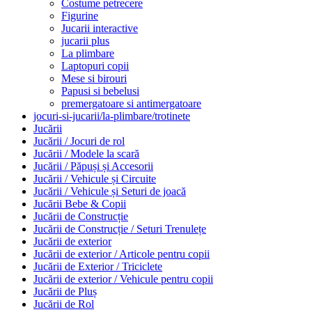
Costume petrecere
Figurine
Jucarii interactive
jucarii plus
La plimbare
Laptopuri copii
Mese si birouri
Papusi si bebelusi
premergatoare si antimergatoare
jocuri-si-jucarii/la-plimbare/trotinete
Jucării
Jucării / Jocuri de rol
Jucării / Modele la scară
Jucării / Păpuși și Accesorii
Jucării / Vehicule și Circuite
Jucării / Vehicule și Seturi de joacă
Jucării Bebe & Copii
Jucării de Construcție
Jucării de Construcție / Seturi Trenulețe
Jucării de exterior
Jucării de exterior / Articole pentru copii
Jucării de Exterior / Triciclete
Jucării de exterior / Vehicule pentru copii
Jucării de Pluș
Jucării de Rol