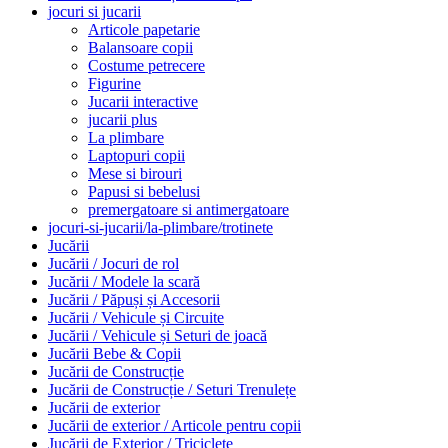
jocuri si jucarii
Articole papetarie
Balansoare copii
Costume petrecere
Figurine
Jucarii interactive
jucarii plus
La plimbare
Laptopuri copii
Mese si birouri
Papusi si bebelusi
premergatoare si antimergatoare
jocuri-si-jucarii/la-plimbare/trotinete
Jucării
Jucării / Jocuri de rol
Jucării / Modele la scară
Jucării / Păpuși și Accesorii
Jucării / Vehicule și Circuite
Jucării / Vehicule și Seturi de joacă
Jucării Bebe & Copii
Jucării de Construcție
Jucării de Construcție / Seturi Trenulețe
Jucării de exterior
Jucării de exterior / Articole pentru copii
Jucării de Exterior / Triciclete