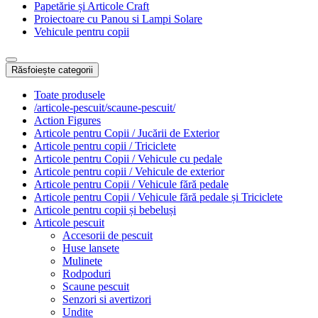
Papetărie și Articole Craft
Proiectoare cu Panou si Lampi Solare
Vehicule pentru copii
Răsfoiește categorii
Toate produsele
/articole-pescuit/scaune-pescuit/
Action Figures
Articole pentru Copii / Jucării de Exterior
Articole pentru copii / Triciclete
Articole pentru Copii / Vehicule cu pedale
Articole pentru copii / Vehicule de exterior
Articole pentru Copii / Vehicule fără pedale
Articole pentru Copii / Vehicule fără pedale și Triciclete
Articole pentru copii și bebeluși
Articole pescuit
Accesorii de pescuit
Huse lansete
Mulinete
Rodpoduri
Scaune pescuit
Senzori si avertizori
Undite