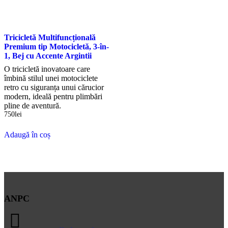
Tricicletă Multifuncțională
Premium tip Motocicletă, 3-în-
1, Bej cu Accente Argintii
O tricicletă inovatoare care
îmbină stilul unei motociclete
retro cu siguranța unui cărucior
modern, ideală pentru plimbări
pline de aventură.
750
lei
Adaugă în coș
ANPC