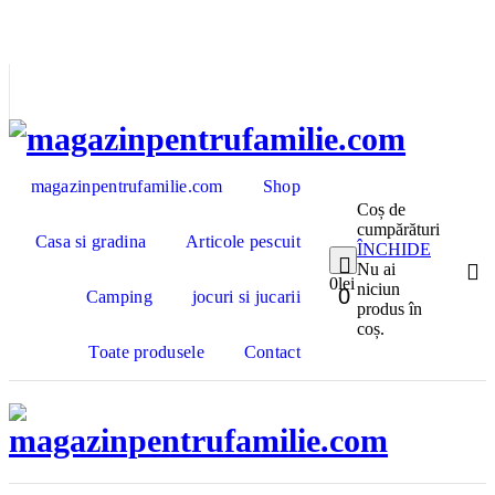
Sari
la
conținut
magazinpentrufamilie.com
Shop
Coș de
cumpărături
Casa si gradina
Articole pescuit
ÎNCHIDE
Nu ai
0
lei
niciun
0
Camping
jocuri si jucarii
produs în
coș.
Toate produsele
Contact