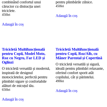
combinând confortul unui
pentru plimbările zilnice.
cărucior cu distracția unei
450
lei
triciclete.
450
lei
Adaugă în coș
Adaugă în coș
Tricicletă Multifuncțională
Tricicletă Multifuncțională
pentru Copii, Model Moto,
pentru Copii, Roz/Alb, cu
Roz cu Negru, Far LED și
Mâner Parental și Copertină
Oglinzi
O tricicletă versatilă și sigură,
O tricicletă versatilă și modernă,
ideală pentru plimbări relaxante,
inspirată de designul
oferind confort sporit atât
motocicletelor, perfectă pentru
copilului, cât și părintelui.
plimbări sigure și confortabile
490
lei
alături de micuțul tău.
650
lei
Adaugă în coș
Adaugă în coș