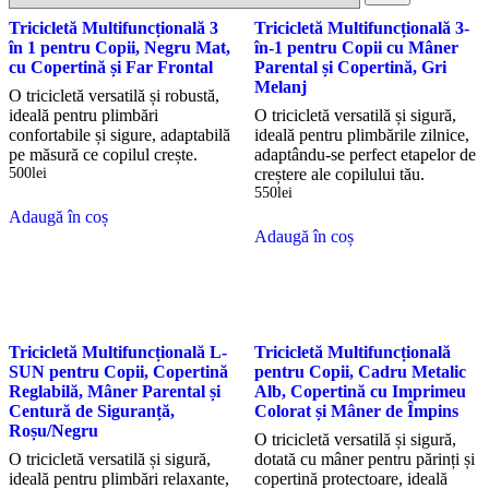
Tricicletă Multifuncțională 3
Tricicletă Multifuncțională 3-
în 1 pentru Copii, Negru Mat,
în-1 pentru Copii cu Mâner
cu Copertină și Far Frontal
Parental și Copertină, Gri
Melanj
O tricicletă versatilă și robustă,
ideală pentru plimbări
O tricicletă versatilă și sigură,
confortabile și sigure, adaptabilă
ideală pentru plimbările zilnice,
pe măsură ce copilul crește.
adaptându-se perfect etapelor de
500
lei
creștere ale copilului tău.
550
lei
Adaugă în coș
Adaugă în coș
Tricicletă Multifuncțională L-
Tricicletă Multifuncțională
SUN pentru Copii, Copertină
pentru Copii, Cadru Metalic
Reglabilă, Mâner Parental și
Alb, Copertină cu Imprimeu
Centură de Siguranță,
Colorat și Mâner de Împins
Roșu/Negru
O tricicletă versatilă și sigură,
O tricicletă versatilă și sigură,
dotată cu mâner pentru părinți și
ideală pentru plimbări relaxante,
copertină protectoare, ideală