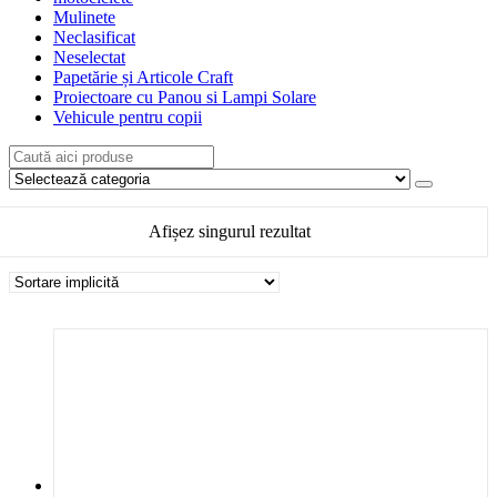
Mulinete
Neclasificat
Neselectat
Papetărie și Articole Craft
Proiectoare cu Panou si Lampi Solare
Vehicule pentru copii
Afișez singurul rezultat