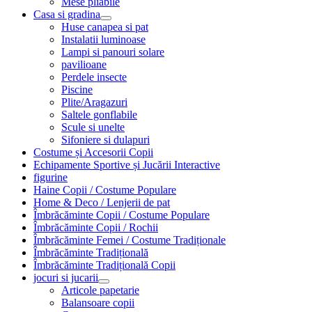
Mese pliabile
Casa si gradina
Huse canapea si pat
Instalatii luminoase
Lampi si panouri solare
pavilioane
Perdele insecte
Piscine
Plite/Aragazuri
Saltele gonflabile
Scule si unelte
Sifoniere si dulapuri
Costume și Accesorii Copii
Echipamente Sportive și Jucării Interactive
figurine
Haine Copii / Costume Populare
Home & Deco / Lenjerii de pat
Îmbrăcăminte Copii / Costume Populare
Îmbrăcăminte Copii / Rochii
Îmbrăcăminte Femei / Costume Tradiționale
Îmbrăcăminte Tradițională
Îmbrăcăminte Tradițională Copii
jocuri si jucarii
Articole papetarie
Balansoare copii