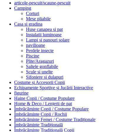
articole-pescuit/scaune-pescuit
Camping
Corturi
Mese pliabile
Casa si gradina
Huse canapea si pat
Instalatii luminoase
Lampi si panouri solare
pavilioane
Perdele insecte
Piscine
Plite/Aragazuri
Saltele gonflabile
Scule si unelte
Sifoniere si dulapuri
Costume și Accesorii Copii
Echipamente Sportive și Jucării Interactive
figurine
Haine Copii / Costume Populare
Home & Deco / Lenjerii de pat
Îmbrăcăminte Copii / Costume Populare
Îmbrăcăminte Copii / Rochii
Îmbrăcăminte Femei / Costume Tradiționale
Îmbrăcăminte Tradițională
Îmbrăcăminte Tradițională Copii