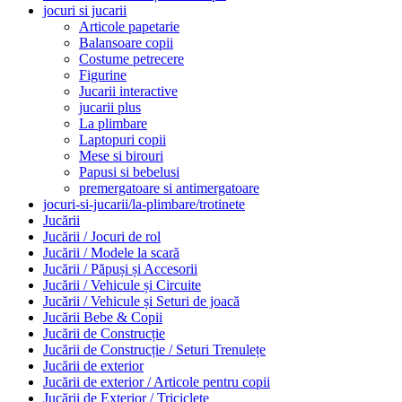
jocuri si jucarii
Articole papetarie
Balansoare copii
Costume petrecere
Figurine
Jucarii interactive
jucarii plus
La plimbare
Laptopuri copii
Mese si birouri
Papusi si bebelusi
premergatoare si antimergatoare
jocuri-si-jucarii/la-plimbare/trotinete
Jucării
Jucării / Jocuri de rol
Jucării / Modele la scară
Jucării / Păpuși și Accesorii
Jucării / Vehicule și Circuite
Jucării / Vehicule și Seturi de joacă
Jucării Bebe & Copii
Jucării de Construcție
Jucării de Construcție / Seturi Trenulețe
Jucării de exterior
Jucării de exterior / Articole pentru copii
Jucării de Exterior / Triciclete