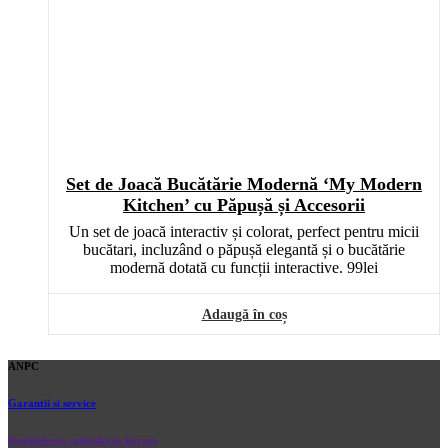
Set de Joacă Bucătărie Modernă ‘My Modern
Kitchen’ cu Păpușă și Accesorii
Un set de joacă interactiv și colorat, perfect pentru micii
bucătari, incluzând o păpușă elegantă și o bucătărie
modernă dotată cu funcții interactive.
99
lei
Adaugă în coș
ANPC
Garantii si service
Deschiderea coletului la livrare