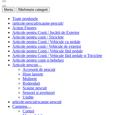
Meniu
Răsfoiește categorii
Toate produsele
/articole-pescuit/scaune-pescuit/
Action Figures
Articole pentru Copii / Jucării de Exterior
Articole pentru copii / Triciclete
Articole pentru Copii / Vehicule cu pedale
Articole pentru copii / Vehicule de exterior
Articole pentru Copii / Vehicule fără pedale
Articole pentru Copii / Vehicule fără pedale și Triciclete
Articole pentru copii și bebeluși
Articole pescuit
Accesorii de pescuit
Huse lansete
Mulinete
Rodpoduri
Scaune pescuit
Senzori si avertizori
Undite
articole-pescuit/scaune-pescuit
Camping
Corturi