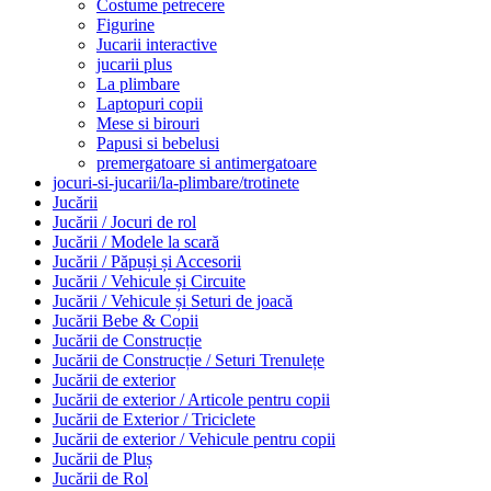
Costume petrecere
Figurine
Jucarii interactive
jucarii plus
La plimbare
Laptopuri copii
Mese si birouri
Papusi si bebelusi
premergatoare si antimergatoare
jocuri-si-jucarii/la-plimbare/trotinete
Jucării
Jucării / Jocuri de rol
Jucării / Modele la scară
Jucării / Păpuși și Accesorii
Jucării / Vehicule și Circuite
Jucării / Vehicule și Seturi de joacă
Jucării Bebe & Copii
Jucării de Construcție
Jucării de Construcție / Seturi Trenulețe
Jucării de exterior
Jucării de exterior / Articole pentru copii
Jucării de Exterior / Triciclete
Jucării de exterior / Vehicule pentru copii
Jucării de Pluș
Jucării de Rol