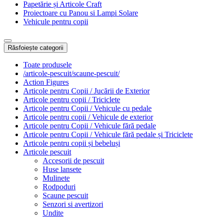
Papetărie și Articole Craft
Proiectoare cu Panou si Lampi Solare
Vehicule pentru copii
Răsfoiește categorii
Toate produsele
/articole-pescuit/scaune-pescuit/
Action Figures
Articole pentru Copii / Jucării de Exterior
Articole pentru copii / Triciclete
Articole pentru Copii / Vehicule cu pedale
Articole pentru copii / Vehicule de exterior
Articole pentru Copii / Vehicule fără pedale
Articole pentru Copii / Vehicule fără pedale și Triciclete
Articole pentru copii și bebeluși
Articole pescuit
Accesorii de pescuit
Huse lansete
Mulinete
Rodpoduri
Scaune pescuit
Senzori si avertizori
Undite