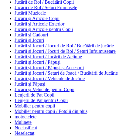
Jucării de Rol / Bucătării Copii
Jucării de Rol / Seturi Frumusețe
Jucării Muzicale
Jucării și Articole Copii
Jucării și Articole Exterior
Jucării și Articole pentru Copii
Jucării și Cadouri
Jucării și Jocuri
Jucării și Jocuri / Jocuri de Rol / Bucătării de jucărie
Jucarii si Jocuri / Jocuri de Rol / Seturi Infrumusetare
Jucării și Jocuri / Jucării de Acțiune
Jucării și Jocuri / Păpuși
Jucării și Jocuri / Păpuși și Accesorii
Jucării și Jocuri / Seturi de Joacă / Bucătării de Jucărie
Jucării și Jocuri / Vehicule de Jucărie
Jucării și Păpuși
Jucării și Vehicule pentru Copii
Lenjerii de Pat Copii
Lenjerii de Pat pentru Copii
Mobilier pentru copii
Mobilier pentru copii / Fotolii din pluș
motociclete
Mulinete
Neclasificat
Neselectat