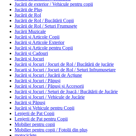
Jucării de exterior / Vehicule pentru copii
Jucării de Pluș
Jucării de Rol
Jucării de Rol / Bucătării Copii
Jucării de Rol / Seturi Frumusețe
Jucării Muzicale
Jucării și Articole Copii
Jucării și Articole Exterior
Jucării și Articole pentru Copii
Jucării și Cadouri
Jucării și Jocuri
Jucării și Jocuri / Jocuri de Rol / Bucătării de jucărie
Jucarii si Jocuri / Jocuri de Rol / Seturi Infrumusetare
Jucării și Jocuri / Jucării de Acțiune
Jucării și Jocuri / Păpuși
Jucării și Jocuri / Păpuși și Accesorii
Jucării și Jocuri / Seturi de Joacă / Bucătării de Jucărie
Jucării și Jocuri / Vehicule de Jucărie
Jucării și Păpuși
Jucării și Vehicule pentru Copii
Lenjerii de Pat Copii
Lenjerii de Pat pentru Copii
Mobilier pentru copii
Mobilier pentru copii / Fotolii din pluș
motociclete