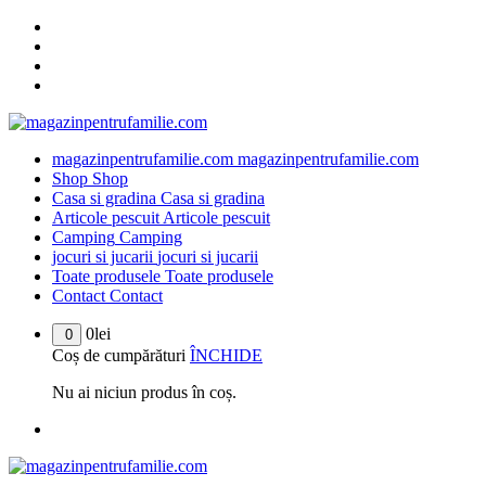
Sari
la
conținut
magazinpentrufamilie.com
magazinpentrufamilie.com
Shop
Shop
Casa si gradina
Casa si gradina
Articole pescuit
Articole pescuit
Camping
Camping
jocuri si jucarii
jocuri si jucarii
Toate produsele
Toate produsele
Contact
Contact
0
lei
0
Coș de cumpărături
ÎNCHIDE
Nu ai niciun produs în coș.