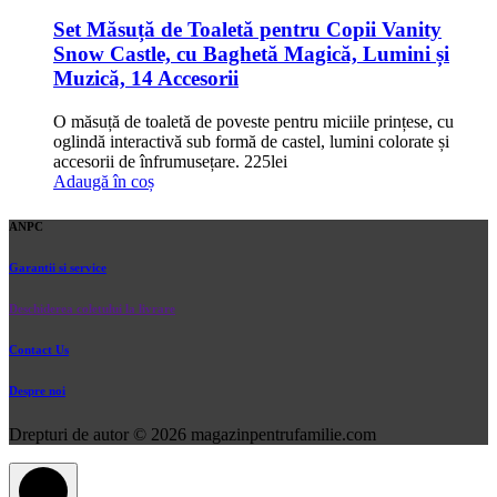
Set Măsuță de Toaletă pentru Copii Vanity
Snow Castle, cu Baghetă Magică, Lumini și
Muzică, 14 Accesorii
O măsuță de toaletă de poveste pentru miciile prințese, cu
oglindă interactivă sub formă de castel, lumini colorate și
accesorii de înfrumusețare.
225
lei
Adaugă în coș
ANPC
Garantii si service
Deschiderea coletului la livrare
Contact Us
Despre noi
Drepturi de autor © 2026 magazinpentrufamilie.com