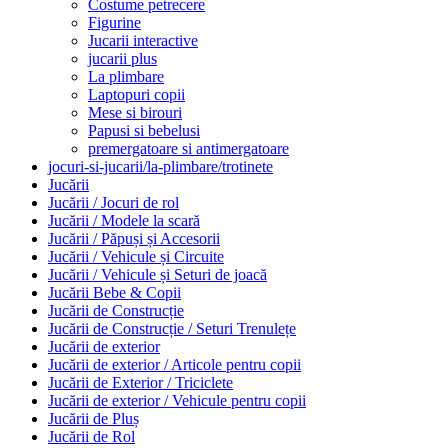
Costume petrecere
Figurine
Jucarii interactive
jucarii plus
La plimbare
Laptopuri copii
Mese si birouri
Papusi si bebelusi
premergatoare si antimergatoare
jocuri-si-jucarii/la-plimbare/trotinete
Jucării
Jucării / Jocuri de rol
Jucării / Modele la scară
Jucării / Păpuși și Accesorii
Jucării / Vehicule și Circuite
Jucării / Vehicule și Seturi de joacă
Jucării Bebe & Copii
Jucării de Construcție
Jucării de Construcție / Seturi Trenulețe
Jucării de exterior
Jucării de exterior / Articole pentru copii
Jucării de Exterior / Triciclete
Jucării de exterior / Vehicule pentru copii
Jucării de Pluș
Jucării de Rol