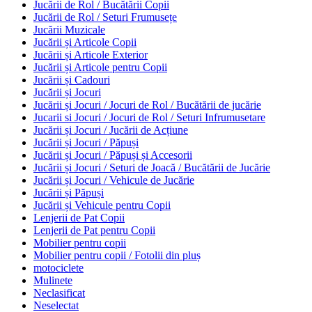
Jucării de Rol / Bucătării Copii
Jucării de Rol / Seturi Frumusețe
Jucării Muzicale
Jucării și Articole Copii
Jucării și Articole Exterior
Jucării și Articole pentru Copii
Jucării și Cadouri
Jucării și Jocuri
Jucării și Jocuri / Jocuri de Rol / Bucătării de jucărie
Jucarii si Jocuri / Jocuri de Rol / Seturi Infrumusetare
Jucării și Jocuri / Jucării de Acțiune
Jucării și Jocuri / Păpuși
Jucării și Jocuri / Păpuși și Accesorii
Jucării și Jocuri / Seturi de Joacă / Bucătării de Jucărie
Jucării și Jocuri / Vehicule de Jucărie
Jucării și Păpuși
Jucării și Vehicule pentru Copii
Lenjerii de Pat Copii
Lenjerii de Pat pentru Copii
Mobilier pentru copii
Mobilier pentru copii / Fotolii din pluș
motociclete
Mulinete
Neclasificat
Neselectat