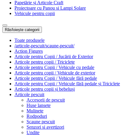
Papetărie și Articole Craft
Proiectoare cu Panou si Lampi Solare
Vehicule pentru copii
Răsfoiește categorii
Toate produsele
/articole-pescuit/scaune-pescuit/
Action Figures
Articole pentru Copii / Jucării de Exterior
Articole pentru copii / Triciclete
Articole pentru Copii / Vehicule cu pedale
Articole pentru copii / Vehicule de exterior
Articole pentru Copii / Vehicule fără pedale
Articole pentru Copii / Vehicule fără pedale și Triciclete
Articole pentru copii și bebeluși
Articole pescuit
Accesorii de pescuit
Huse lansete
Mulinete
Rodpoduri
Scaune pescuit
Senzori si avertizori
Undite