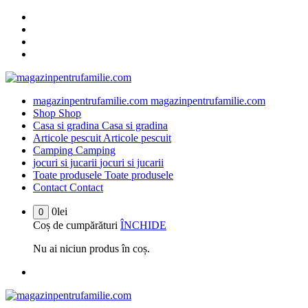
Sari
la
conținut
magazinpentrufamilie.com
magazinpentrufamilie.com
Shop
Shop
Casa si gradina
Casa si gradina
Articole pescuit
Articole pescuit
Camping
Camping
jocuri si jucarii
jocuri si jucarii
Toate produsele
Toate produsele
Contact
Contact
0
lei
0
Coș de cumpărături
ÎNCHIDE
Nu ai niciun produs în coș.