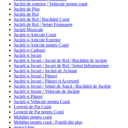
Jucării de exterior / Vehicule pentru copii
Jucării de Pluș
Jucării de Rol
Jucării de Rol / Bucătării Copii
Jucării de Rol / Seturi Frumusețe
Jucării Muzicale
Jucării și Articole Copii
Jucării și Articole Exterior
Jucării și Articole pentru Copii
Jucării și Cadouri
Jucării și Jocuri
Jucării și Jocuri / Jocuri de Rol / Bucătării de jucărie
Jucarii si Jocuri / Jocuri de Rol / Seturi Infrumusetare
Jucării și Jocuri / Jucării de Acțiune
Jucării și Jocuri / Păpuși
Jucării și Jocuri / Păpuși și Accesorii
Jucării și Jocuri / Seturi de Joacă / Bucătării de Jucărie
Jucării și Jocuri / Vehicule de Jucărie
Jucării și Păpuși
Jucării și Vehicule pentru Copii
Lenjerii de Pat Copii
Lenjerii de Pat pentru Copii
Mobilier pentru copii
Mobilier pentru copii / Fotolii din pluș
motociclete