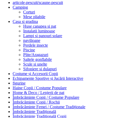
articole-pescuit/scaune-pescuit
Camping
Corturi
Mese pliabile
Casa si gradina
Huse canapea si pat
Instalatii luminoase
Lampi si panouri solare
pavilioane
Perdele insecte
Piscine
Plite/Aragazuri
Saltele gonflabile
Scule si unelte
Sifoniere si dulapuri
Costume și Accesorii Copii
Echipamente Sportive și Jucării Interactive
figurine
Haine Copii / Costume Populare
Home & Deco / Lenjerii de pat
Îmbrăcăminte Copii / Costume Populare
Îmbrăcăminte Copii / Rochii
Îmbrăcăminte Femei / Costume Tradiționale
Îmbrăcăminte Tradițională
Îmbrăcăminte Tradițională Copii