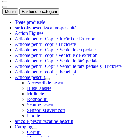
Meniu
Răsfoiește categorii
Toate produsele
/articole-pescuit/scaune-pescuit/
Action Figures
Articole pentru Copii / Jucării de Exterior
Articole pentru copii / Triciclete
Articole pentru Copii / Vehicule cu pedale
Articole pentru copii / Vehicule de exterior
Articole pentru Copii / Vehicule fără pedale
Articole pentru Copii / Vehicule fără pedale și Triciclete
Articole pentru copii și bebeluși
Articole pescuit
Accesorii de pescuit
Huse lansete
Mulinete
Rodpoduri
Scaune pescuit
Senzori si avertizori
Undite
articole-pescuit/scaune-pescuit
Camping
Corturi