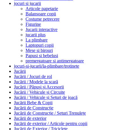
jocuri si jucarii
Articole papetarie
Balansoare copii
Costume petrecere
Figurine
Jucarii interactive
jucarii plus
La plimbare
Laptopuri copii
Mese si birouri
Papusi si bebelusi
premergatoare si antimergatoare
jocuri-si-jucarii/la-plimbare/trotinete
Jucării
Jucării / Jocuri de rol
Jucării / Modele la scară
Jucării / Păpuși și Accesorii
Jucării / Vehicule și Circuite
Jucării / Vehicule și Seturi de joacă
Jucării Bebe & Copii
Jucării de Construcție
Jucării de Construcție / Seturi Trenulețe
Jucării de exterior
Jucării de exterior / Articole pentru copii
Jucării de Exterior / Triciclete