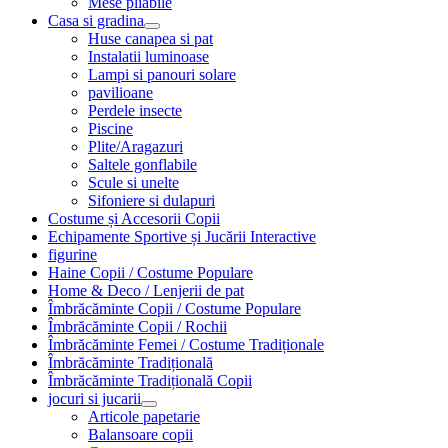
Mese pliabile
Casa si gradina
Huse canapea si pat
Instalatii luminoase
Lampi si panouri solare
pavilioane
Perdele insecte
Piscine
Plite/Aragazuri
Saltele gonflabile
Scule si unelte
Sifoniere si dulapuri
Costume și Accesorii Copii
Echipamente Sportive și Jucării Interactive
figurine
Haine Copii / Costume Populare
Home & Deco / Lenjerii de pat
Îmbrăcăminte Copii / Costume Populare
Îmbrăcăminte Copii / Rochii
Îmbrăcăminte Femei / Costume Tradiționale
Îmbrăcăminte Tradițională
Îmbrăcăminte Tradițională Copii
jocuri si jucarii
Articole papetarie
Balansoare copii