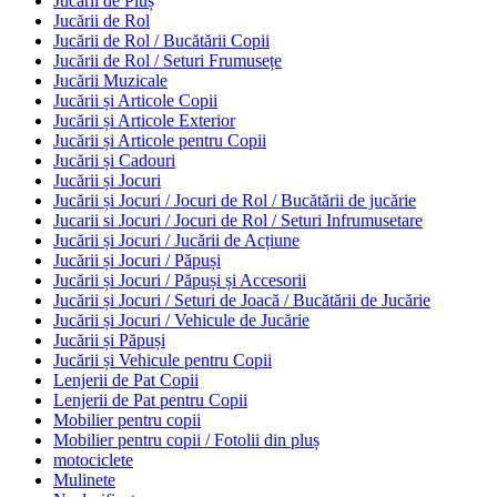
Jucării de Pluș
Jucării de Rol
Jucării de Rol / Bucătării Copii
Jucării de Rol / Seturi Frumusețe
Jucării Muzicale
Jucării și Articole Copii
Jucării și Articole Exterior
Jucării și Articole pentru Copii
Jucării și Cadouri
Jucării și Jocuri
Jucării și Jocuri / Jocuri de Rol / Bucătării de jucărie
Jucarii si Jocuri / Jocuri de Rol / Seturi Infrumusetare
Jucării și Jocuri / Jucării de Acțiune
Jucării și Jocuri / Păpuși
Jucării și Jocuri / Păpuși și Accesorii
Jucării și Jocuri / Seturi de Joacă / Bucătării de Jucărie
Jucării și Jocuri / Vehicule de Jucărie
Jucării și Păpuși
Jucării și Vehicule pentru Copii
Lenjerii de Pat Copii
Lenjerii de Pat pentru Copii
Mobilier pentru copii
Mobilier pentru copii / Fotolii din pluș
motociclete
Mulinete