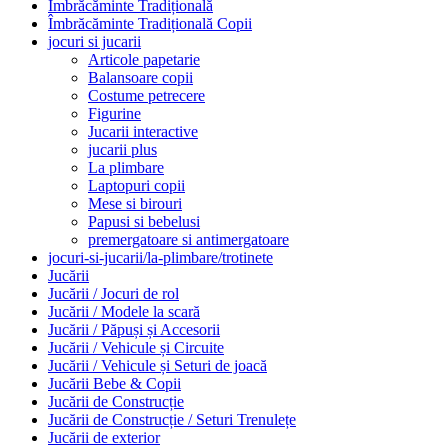
Îmbrăcăminte Tradițională
Îmbrăcăminte Tradițională Copii
jocuri si jucarii
Articole papetarie
Balansoare copii
Costume petrecere
Figurine
Jucarii interactive
jucarii plus
La plimbare
Laptopuri copii
Mese si birouri
Papusi si bebelusi
premergatoare si antimergatoare
jocuri-si-jucarii/la-plimbare/trotinete
Jucării
Jucării / Jocuri de rol
Jucării / Modele la scară
Jucării / Păpuși și Accesorii
Jucării / Vehicule și Circuite
Jucării / Vehicule și Seturi de joacă
Jucării Bebe & Copii
Jucării de Construcție
Jucării de Construcție / Seturi Trenulețe
Jucării de exterior