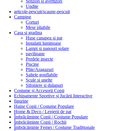
Senzori si avertizori
Undite
articole-pescuit/scaune-pescuit
Camping
Corturi
Mese pliabile
Casa si gradina
Huse canapea si pat
Instalatii luminoase
Lampi si panouri solare
pavilioane
Perdele insecte
Piscine
Plite/Aragazuri
Saltele gonflabile
Scule si unelte
Sifoniere si dulapuri
Costume și Accesorii Copii
Echipamente Sportive și Jucării Interactive
figurine
Haine Copii / Costume Populare
Home & Deco / Lenjerii de pat
Îmbrăcăminte Copii / Costume Populare
Îmbrăcăminte Copii / Rochii
Îmbrăcăminte Femei / Costume Tradiționale