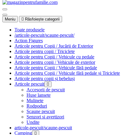
Meniu
Răsfoiește categorii
Toate produsele
/articole-pescuit/scaune-pescuit/
Action Figures
Articole pentru Copii / Jucării de Exterior
Articole pentru copii / Triciclete
Articole pentru Copii / Vehicule cu pedale
Articole pentru copii / Vehicule de exterior
Articole pentru Copii / Vehicule fără pedale
Articole pentru Copii / Vehicule fără pedale și Triciclete
Articole pentru copii și bebeluși
Articole pescuit
Accesorii de pescuit
Huse lansete
Mulinete
Rodpoduri
Scaune pescuit
Senzori si avertizori
Undite
articole-pescuit/scaune-pescuit
Camping