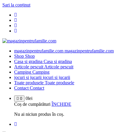
Sari la conținut
magazinpentrufamilie.com
magazinpentrufamilie.com
Shop
Shop
Casa si gradina
Casa si gradina
Articole pescuit
Articole pescuit
Camping
Camping
jocuri si jucarii
jocuri si jucarii
Toate produsele
Toate produsele
Contact
Contact
0
lei
0
Coș de cumpărături
ÎNCHIDE
Nu ai niciun produs în coș.