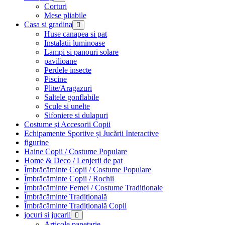
Corturi
Mese pliabile
Casa si gradina
Huse canapea si pat
Instalatii luminoase
Lampi si panouri solare
pavilioane
Perdele insecte
Piscine
Plite/Aragazuri
Saltele gonflabile
Scule si unelte
Sifoniere si dulapuri
Costume și Accesorii Copii
Echipamente Sportive și Jucării Interactive
figurine
Haine Copii / Costume Populare
Home & Deco / Lenjerii de pat
Îmbrăcăminte Copii / Costume Populare
Îmbrăcăminte Copii / Rochii
Îmbrăcăminte Femei / Costume Tradiționale
Îmbrăcăminte Tradițională
Îmbrăcăminte Tradițională Copii
jocuri si jucarii
Articole papetarie