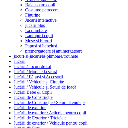
Balansoare copii
Costume petrecere
Figurine
Jucarii interactive
jucarii plus
La plimbare
Laptopuri copii
Mese si birouri
Papusi si bebelusi
premergatoare si antimergatoare
jocuri-si-jucarii/la-plimbare/trotinete
Jucării
Jucării / Jocuri de rol
Jucării / Modele la scară
Jucării / Păpuși și Accesorii
Jucării / Vehicule și Circuite
Jucării / Vehicule și Seturi de joacă
Jucării Bebe & Copii
Jucării de Construcție
Jucării de Construcție / Seturi Trenulețe
Jucării de exterior
Jucării de exterior / Articole pentru copii
Jucării de Exterior / Triciclete
Jucării de exterior / Vehicule pentru copii