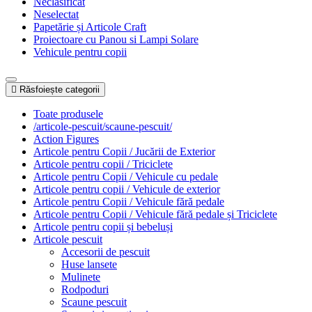
Neclasificat
Neselectat
Papetărie și Articole Craft
Proiectoare cu Panou si Lampi Solare
Vehicule pentru copii
Răsfoiește categorii
Toate produsele
/articole-pescuit/scaune-pescuit/
Action Figures
Articole pentru Copii / Jucării de Exterior
Articole pentru copii / Triciclete
Articole pentru Copii / Vehicule cu pedale
Articole pentru copii / Vehicule de exterior
Articole pentru Copii / Vehicule fără pedale
Articole pentru Copii / Vehicule fără pedale și Triciclete
Articole pentru copii și bebeluși
Articole pescuit
Accesorii de pescuit
Huse lansete
Mulinete
Rodpoduri
Scaune pescuit