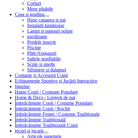
Corturi
Mese pliabile
Casa si gradina
Huse canapea si pat
Instalatii luminoase
Lampi si panouri solare
pavilioane
Perdele insecte
Piscine
Plite/Aragazuri
Saltele gonflabile
Scule si unelte
Sifoniere si dulapuri
Costume și Accesorii Copii
Echipamente Sportive și Jucării Interactive
figurine
Haine Copii / Costume Populare
Home & Deco / Lenjerii de pat
Îmbrăcăminte Copii / Costume Populare
Îmbrăcăminte Copii / Rochii
Îmbrăcăminte Femei / Costume Tradiționale
Îmbrăcăminte Tradițională
Îmbrăcăminte Tradițională Copii
jocuri si jucarii
Articole papetarie