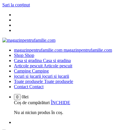
Sari la conținut
magazinpentrufamilie.com
magazinpentrufamilie.com
Shop
Shop
Casa si gradina
Casa si gradina
Articole pescuit
Articole pescuit
Camping
Camping
jocuri si jucarii
jocuri si jucarii
Toate produsele
Toate produsele
Contact
Contact
0
lei
0
Coș de cumpărături
ÎNCHIDE
Nu ai niciun produs în coș.