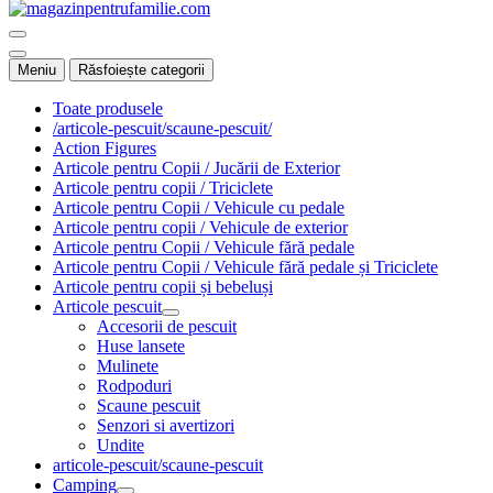
Meniu
Răsfoiește categorii
Toate produsele
/articole-pescuit/scaune-pescuit/
Action Figures
Articole pentru Copii / Jucării de Exterior
Articole pentru copii / Triciclete
Articole pentru Copii / Vehicule cu pedale
Articole pentru copii / Vehicule de exterior
Articole pentru Copii / Vehicule fără pedale
Articole pentru Copii / Vehicule fără pedale și Triciclete
Articole pentru copii și bebeluși
Articole pescuit
Accesorii de pescuit
Huse lansete
Mulinete
Rodpoduri
Scaune pescuit
Senzori si avertizori
Undite
articole-pescuit/scaune-pescuit
Camping