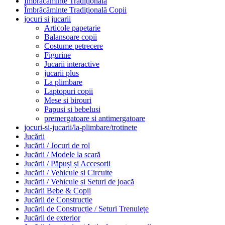
Îmbrăcăminte Tradițională
Îmbrăcăminte Tradițională Copii
jocuri si jucarii
Articole papetarie
Balansoare copii
Costume petrecere
Figurine
Jucarii interactive
jucarii plus
La plimbare
Laptopuri copii
Mese si birouri
Papusi si bebelusi
premergatoare si antimergatoare
jocuri-si-jucarii/la-plimbare/trotinete
Jucării
Jucării / Jocuri de rol
Jucării / Modele la scară
Jucării / Păpuși și Accesorii
Jucării / Vehicule și Circuite
Jucării / Vehicule și Seturi de joacă
Jucării Bebe & Copii
Jucării de Construcție
Jucării de Construcție / Seturi Trenulețe
Jucării de exterior