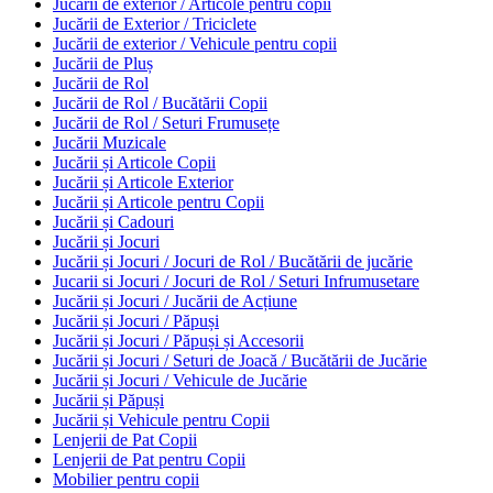
Jucării de exterior / Articole pentru copii
Jucării de Exterior / Triciclete
Jucării de exterior / Vehicule pentru copii
Jucării de Pluș
Jucării de Rol
Jucării de Rol / Bucătării Copii
Jucării de Rol / Seturi Frumusețe
Jucării Muzicale
Jucării și Articole Copii
Jucării și Articole Exterior
Jucării și Articole pentru Copii
Jucării și Cadouri
Jucării și Jocuri
Jucării și Jocuri / Jocuri de Rol / Bucătării de jucărie
Jucarii si Jocuri / Jocuri de Rol / Seturi Infrumusetare
Jucării și Jocuri / Jucării de Acțiune
Jucării și Jocuri / Păpuși
Jucării și Jocuri / Păpuși și Accesorii
Jucării și Jocuri / Seturi de Joacă / Bucătării de Jucărie
Jucării și Jocuri / Vehicule de Jucărie
Jucării și Păpuși
Jucării și Vehicule pentru Copii
Lenjerii de Pat Copii
Lenjerii de Pat pentru Copii
Mobilier pentru copii