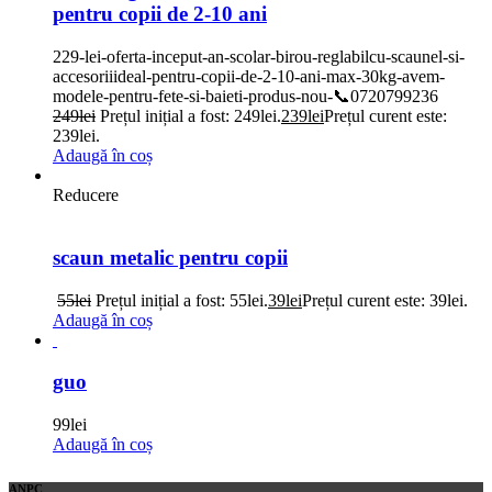
pentru copii de 2-10 ani
229-lei-oferta-inceput-an-scolar-birou-reglabilcu-scaunel-si-
accesoriiideal-pentru-copii-de-2-10-ani-max-30kg-avem-
modele-pentru-fete-si-baieti-produs-nou-📞0720799236
249
lei
Prețul inițial a fost: 249lei.
239
lei
Prețul curent este:
239lei.
Adaugă în coș
Reducere
scaun metalic pentru copii
55
lei
Prețul inițial a fost: 55lei.
39
lei
Prețul curent este: 39lei.
Adaugă în coș
guo
99
lei
Adaugă în coș
ANPC