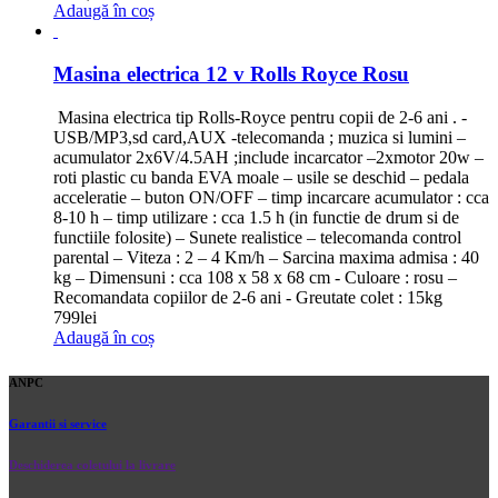
Adaugă în coș
Masina electrica 12 v Rolls Royce Rosu
Masina electrica tip Rolls-Royce pentru copii de 2-6 ani . -
USB/MP3,sd card,AUX -telecomanda ; muzica si lumini –
acumulator 2x6V/4.5AH ;include incarcator –2xmotor 20w –
roti plastic cu banda EVA moale – usile se deschid – pedala
acceleratie – buton ON/OFF – timp incarcare acumulator : cca
8-10 h – timp utilizare : cca 1.5 h (in functie de drum si de
functiile folosite) – Sunete realistice – telecomanda control
parental – Viteza : 2 – 4 Km/h – Sarcina maxima admisa : 40
kg – Dimensuni : cca 108 x 58 x 68 cm - Culoare : rosu –
Recomandata copiilor de 2-6 ani - Greutate colet : 15kg
799
lei
Adaugă în coș
ANPC
Garantii si service
Deschiderea coletului la livrare