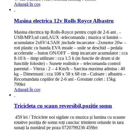
Adaugă în coș
Masina electrica 12v Rolls Royce Albastru
Masina electrica tip Rolls-Royce pentru copii de 2-6 ani . -
USB/MP3,sd card,AUX -telecomanda ; muzica si lumini –
acumulator 2x6V/4.5AH ;include incarcator –2xmotor 20w –
roti plastic cu banda EVA moale – usile se deschid – pedala
acceleratie – buton ON/OFF – timp incarcare acumulator : cca
8-10 h – timp utilizare : cca 1.5 h (in functie de drum si de
functiile folosite) – Sunete realistice – telecomanda control
parental – Viteza : 2 – 4 Km/h – Sarcina maxima admisa : 40
kg – Dimensuni : cca 108 x 58 x 68 cm - Culoare : albastru –
Recomandata copiilor de 2-6 ani - Greutate colet : 15kg
799
lei
Adaugă în coș
Tricicleta cu scaun reversibil,pozitie somn
459 lei / Triciclete noi sigilate cu muzica și lumina cu scaune
rotative poziția de somn roți cauciuc trimitem oriunde in tara
sunați la numărul pe poza 0720799236
459
lei