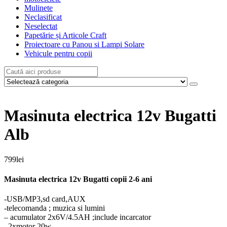
Mulinete
Neclasificat
Neselectat
Papetărie și Articole Craft
Proiectoare cu Panou si Lampi Solare
Vehicule pentru copii
Masinuta electrica 12v Bugatti
Alb
799
lei
Masinuta electrica 12v Bugatti copii 2-6 ani
-USB/MP3,sd card,AUX
-telecomanda ; muzica si lumini
– acumulator 2x6V/4.5AH ;include incarcator
–2xmotor 20w