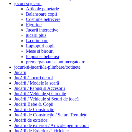
jocuri si jucarii
Articole papetarie
Balansoare copii
Costume petrecere
Figurine
Jucarii interactive
jucarii plus
La plimbare
Laptopuri copii
Mese si birouri
Papusi si bebelusi
premergatoare si antimergatoare
jocuri-si-jucarii/la-plimbare/trotinete
Jucării
Jucării / Jocuri de rol
Jucării / Modele la scară
Jucării / Păpuși și Accesorii
Jucării / Vehicule și Circuite
Jucării / Vehicule și Seturi de joacă
Jucării Bebe & Copii
Jucării de Construcție
Jucării de Construcție / Seturi Trenulețe
Jucării de exterior
Jucării de exterior / Articole pentru copii
Jucării de Exterior / Triciclete