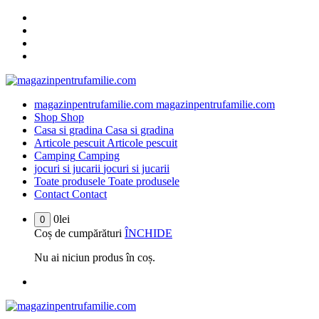
Sari
la
conținut
magazinpentrufamilie.com
magazinpentrufamilie.com
Shop
Shop
Casa si gradina
Casa si gradina
Articole pescuit
Articole pescuit
Camping
Camping
jocuri si jucarii
jocuri si jucarii
Toate produsele
Toate produsele
Contact
Contact
0
lei
0
Coș de cumpărături
ÎNCHIDE
Nu ai niciun produs în coș.