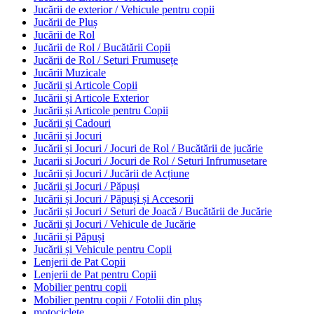
Jucării de exterior / Vehicule pentru copii
Jucării de Pluș
Jucării de Rol
Jucării de Rol / Bucătării Copii
Jucării de Rol / Seturi Frumusețe
Jucării Muzicale
Jucării și Articole Copii
Jucării și Articole Exterior
Jucării și Articole pentru Copii
Jucării și Cadouri
Jucării și Jocuri
Jucării și Jocuri / Jocuri de Rol / Bucătării de jucărie
Jucarii si Jocuri / Jocuri de Rol / Seturi Infrumusetare
Jucării și Jocuri / Jucării de Acțiune
Jucării și Jocuri / Păpuși
Jucării și Jocuri / Păpuși și Accesorii
Jucării și Jocuri / Seturi de Joacă / Bucătării de Jucărie
Jucării și Jocuri / Vehicule de Jucărie
Jucării și Păpuși
Jucării și Vehicule pentru Copii
Lenjerii de Pat Copii
Lenjerii de Pat pentru Copii
Mobilier pentru copii
Mobilier pentru copii / Fotolii din pluș
motociclete