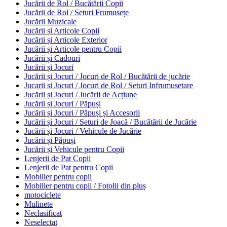
Jucării de Rol / Bucătării Copii
Jucării de Rol / Seturi Frumusețe
Jucării Muzicale
Jucării și Articole Copii
Jucării și Articole Exterior
Jucării și Articole pentru Copii
Jucării și Cadouri
Jucării și Jocuri
Jucării și Jocuri / Jocuri de Rol / Bucătării de jucărie
Jucarii si Jocuri / Jocuri de Rol / Seturi Infrumusetare
Jucării și Jocuri / Jucării de Acțiune
Jucării și Jocuri / Păpuși
Jucării și Jocuri / Păpuși și Accesorii
Jucării și Jocuri / Seturi de Joacă / Bucătării de Jucărie
Jucării și Jocuri / Vehicule de Jucărie
Jucării și Păpuși
Jucării și Vehicule pentru Copii
Lenjerii de Pat Copii
Lenjerii de Pat pentru Copii
Mobilier pentru copii
Mobilier pentru copii / Fotolii din pluș
motociclete
Mulinete
Neclasificat
Neselectat