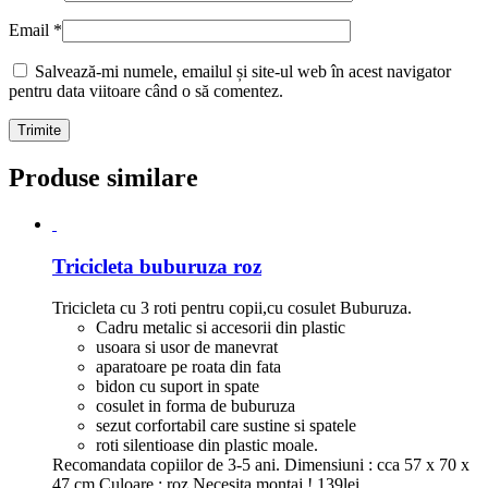
Email
*
Salvează-mi numele, emailul și site-ul web în acest navigator
pentru data viitoare când o să comentez.
Produse similare
Tricicleta buburuza roz
Tricicleta cu 3 roti pentru copii,cu cosulet Buburuza.
Cadru metalic si accesorii din plastic
usoara si usor de manevrat
aparatoare pe roata din fata
bidon cu suport in spate
cosulet in forma de buburuza
sezut corfortabil care sustine si spatele
roti silentioase din plastic moale.
Recomandata copiilor de 3-5 ani. Dimensiuni : cca 57 x 70 x
47 cm Culoare : roz Necesita montaj !
139
lei