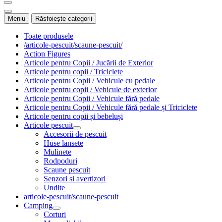
Meniu
Răsfoiește categorii
Toate produsele
/articole-pescuit/scaune-pescuit/
Action Figures
Articole pentru Copii / Jucării de Exterior
Articole pentru copii / Triciclete
Articole pentru Copii / Vehicule cu pedale
Articole pentru copii / Vehicule de exterior
Articole pentru Copii / Vehicule fără pedale
Articole pentru Copii / Vehicule fără pedale și Triciclete
Articole pentru copii și bebeluși
Articole pescuit
Accesorii de pescuit
Huse lansete
Mulinete
Rodpoduri
Scaune pescuit
Senzori si avertizori
Undite
articole-pescuit/scaune-pescuit
Camping
Corturi