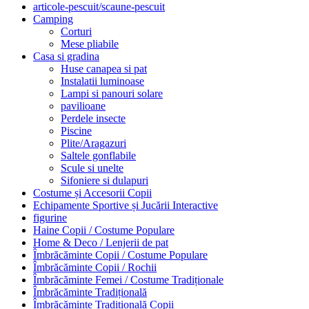
articole-pescuit/scaune-pescuit
Camping
Corturi
Mese pliabile
Casa si gradina
Huse canapea si pat
Instalatii luminoase
Lampi si panouri solare
pavilioane
Perdele insecte
Piscine
Plite/Aragazuri
Saltele gonflabile
Scule si unelte
Sifoniere si dulapuri
Costume și Accesorii Copii
Echipamente Sportive și Jucării Interactive
figurine
Haine Copii / Costume Populare
Home & Deco / Lenjerii de pat
Îmbrăcăminte Copii / Costume Populare
Îmbrăcăminte Copii / Rochii
Îmbrăcăminte Femei / Costume Tradiționale
Îmbrăcăminte Tradițională
Îmbrăcăminte Tradițională Copii