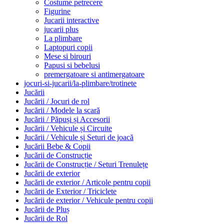
Costume petrecere
Figurine
Jucarii interactive
jucarii plus
La plimbare
Laptopuri copii
Mese si birouri
Papusi si bebelusi
premergatoare si antimergatoare
jocuri-si-jucarii/la-plimbare/trotinete
Jucării
Jucării / Jocuri de rol
Jucării / Modele la scară
Jucării / Păpuși și Accesorii
Jucării / Vehicule și Circuite
Jucării / Vehicule și Seturi de joacă
Jucării Bebe & Copii
Jucării de Construcție
Jucării de Construcție / Seturi Trenulețe
Jucării de exterior
Jucării de exterior / Articole pentru copii
Jucării de Exterior / Triciclete
Jucării de exterior / Vehicule pentru copii
Jucării de Pluș
Jucării de Rol