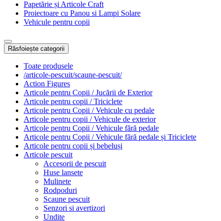
Papetărie și Articole Craft
Proiectoare cu Panou si Lampi Solare
Vehicule pentru copii
Răsfoiește categorii
Toate produsele
/articole-pescuit/scaune-pescuit/
Action Figures
Articole pentru Copii / Jucării de Exterior
Articole pentru copii / Triciclete
Articole pentru Copii / Vehicule cu pedale
Articole pentru copii / Vehicule de exterior
Articole pentru Copii / Vehicule fără pedale
Articole pentru Copii / Vehicule fără pedale și Triciclete
Articole pentru copii și bebeluși
Articole pescuit
Accesorii de pescuit
Huse lansete
Mulinete
Rodpoduri
Scaune pescuit
Senzori si avertizori
Undite