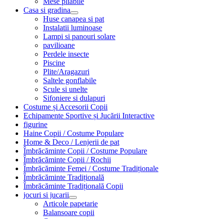
Mese pliabile
Casa si gradina
Huse canapea si pat
Instalatii luminoase
Lampi si panouri solare
pavilioane
Perdele insecte
Piscine
Plite/Aragazuri
Saltele gonflabile
Scule si unelte
Sifoniere si dulapuri
Costume și Accesorii Copii
Echipamente Sportive și Jucării Interactive
figurine
Haine Copii / Costume Populare
Home & Deco / Lenjerii de pat
Îmbrăcăminte Copii / Costume Populare
Îmbrăcăminte Copii / Rochii
Îmbrăcăminte Femei / Costume Tradiționale
Îmbrăcăminte Tradițională
Îmbrăcăminte Tradițională Copii
jocuri si jucarii
Articole papetarie
Balansoare copii