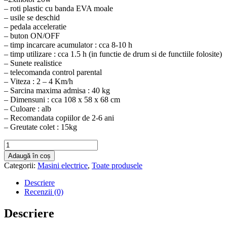
– roti plastic cu banda EVA moale
– usile se deschid
– pedala acceleratie
– buton ON/OFF
– timp incarcare acumulator : cca 8-10 h
– timp utilizare : cca 1.5 h (in functie de drum si de functiile folosite)
– Sunete realistice
– telecomanda control parental
– Viteza : 2 – 4 Km/h
– Sarcina maxima admisa : 40 kg
– Dimensuni : cca 108 x 58 x 68 cm
– Culoare : alb
– Recomandata copiilor de 2-6 ani
– Greutate colet : 15kg
Cantitate
Masinuta
Adaugă în coș
electrica
Categorii:
Masini electrice
,
Toate produsele
12v
Bugatti
Descriere
Alb
Recenzii (0)
Descriere