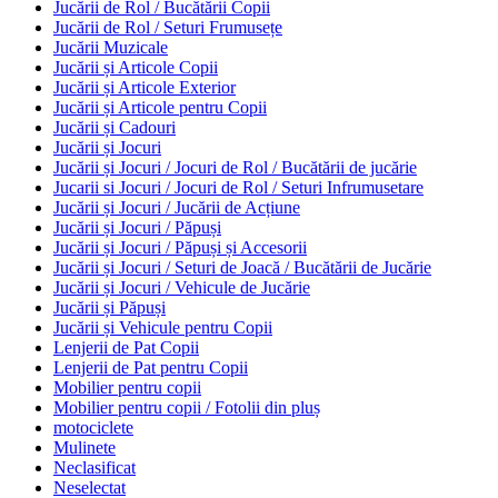
Jucării de Rol / Bucătării Copii
Jucării de Rol / Seturi Frumusețe
Jucării Muzicale
Jucării și Articole Copii
Jucării și Articole Exterior
Jucării și Articole pentru Copii
Jucării și Cadouri
Jucării și Jocuri
Jucării și Jocuri / Jocuri de Rol / Bucătării de jucărie
Jucarii si Jocuri / Jocuri de Rol / Seturi Infrumusetare
Jucării și Jocuri / Jucării de Acțiune
Jucării și Jocuri / Păpuși
Jucării și Jocuri / Păpuși și Accesorii
Jucării și Jocuri / Seturi de Joacă / Bucătării de Jucărie
Jucării și Jocuri / Vehicule de Jucărie
Jucării și Păpuși
Jucării și Vehicule pentru Copii
Lenjerii de Pat Copii
Lenjerii de Pat pentru Copii
Mobilier pentru copii
Mobilier pentru copii / Fotolii din pluș
motociclete
Mulinete
Neclasificat
Neselectat