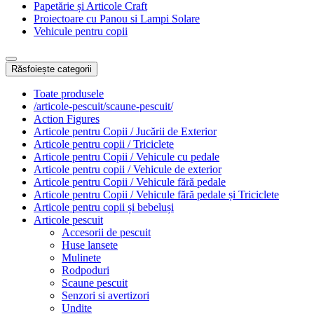
Papetărie și Articole Craft
Proiectoare cu Panou si Lampi Solare
Vehicule pentru copii
Răsfoiește categorii
Toate produsele
/articole-pescuit/scaune-pescuit/
Action Figures
Articole pentru Copii / Jucării de Exterior
Articole pentru copii / Triciclete
Articole pentru Copii / Vehicule cu pedale
Articole pentru copii / Vehicule de exterior
Articole pentru Copii / Vehicule fără pedale
Articole pentru Copii / Vehicule fără pedale și Triciclete
Articole pentru copii și bebeluși
Articole pescuit
Accesorii de pescuit
Huse lansete
Mulinete
Rodpoduri
Scaune pescuit
Senzori si avertizori
Undite