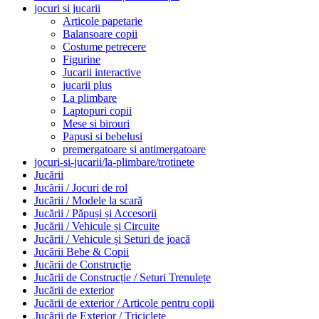
jocuri si jucarii
Articole papetarie
Balansoare copii
Costume petrecere
Figurine
Jucarii interactive
jucarii plus
La plimbare
Laptopuri copii
Mese si birouri
Papusi si bebelusi
premergatoare si antimergatoare
jocuri-si-jucarii/la-plimbare/trotinete
Jucării
Jucării / Jocuri de rol
Jucării / Modele la scară
Jucării / Păpuși și Accesorii
Jucării / Vehicule și Circuite
Jucării / Vehicule și Seturi de joacă
Jucării Bebe & Copii
Jucării de Construcție
Jucării de Construcție / Seturi Trenulețe
Jucării de exterior
Jucării de exterior / Articole pentru copii
Jucării de Exterior / Triciclete