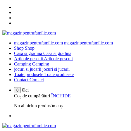
Sari
la
conținut
magazinpentrufamilie.com
magazinpentrufamilie.com
Shop
Shop
Casa si gradina
Casa si gradina
Articole pescuit
Articole pescuit
Camping
Camping
jocuri si jucarii
jocuri si jucarii
Toate produsele
Toate produsele
Contact
Contact
0
lei
0
Coș de cumpărături
ÎNCHIDE
Nu ai niciun produs în coș.