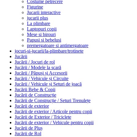
Costume petrecere
Figurine
Jucarii interactive
jucarii plus
La plimbare
Laptopuri copii
Mese si birouri
Papusi si bebelusi
premergatoare si antimergatoare
jocuri-si-jucarii/la-plimbare/trotinete
Jucării
Jucării / Jocuri de rol
Jucării / Modele la scară
Jucării / Păpuși și Accesorii
Jucării / Vehicule și Circuite
Jucării / Vehicule și Seturi de joacă
Jucării Bebe & Copii
Jucării de Construcție
Jucării de Construcție / Seturi Trenulețe
Jucării de exterior
Jucării de exterior / Articole pentru copii
Jucării de Exterior / Triciclete
Jucării de exterior / Vehicule pentru copii
Jucării de Pluș
Jucării de Rol