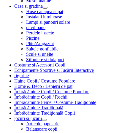
Mese pliabile
Casa si gradina
Huse canapea si pat
Instalatii luminoase
Lampi si panouri solare
pavilioane
Perdele insecte
Piscine
Plite/Aragazuri
Saltele gonflabile
Scule si unelte
Sifoniere si dulapuri
Costume și Accesorii Copii
Echipamente Sportive și Jucării Interactive
figurine
Haine Copii / Costume Populare
Home & Deco / Lenjerii de pat
Îmbrăcăminte Copii / Costume Populare
Îmbrăcăminte Copii / Rochii
Îmbrăcăminte Femei / Costume Tradiționale
Îmbrăcăminte Tradițională
Îmbrăcăminte Tradițională Copii
jocuri si jucarii
Articole papetarie
Balansoare copii