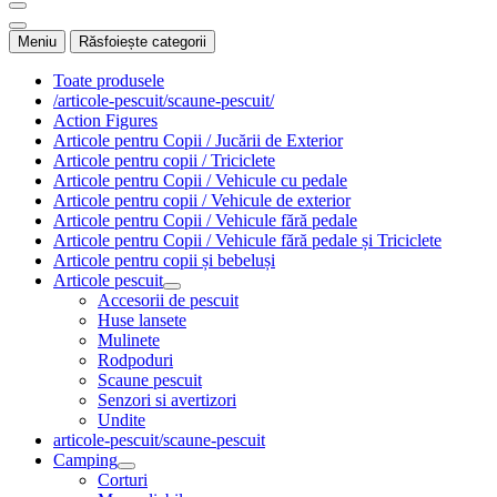
Meniu
Răsfoiește categorii
Toate produsele
/articole-pescuit/scaune-pescuit/
Action Figures
Articole pentru Copii / Jucării de Exterior
Articole pentru copii / Triciclete
Articole pentru Copii / Vehicule cu pedale
Articole pentru copii / Vehicule de exterior
Articole pentru Copii / Vehicule fără pedale
Articole pentru Copii / Vehicule fără pedale și Triciclete
Articole pentru copii și bebeluși
Articole pescuit
Accesorii de pescuit
Huse lansete
Mulinete
Rodpoduri
Scaune pescuit
Senzori si avertizori
Undite
articole-pescuit/scaune-pescuit
Camping
Corturi