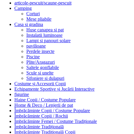
articole-pescuit/scaune-pescuit
Camping
Corturi
Mese pliabile
Casa si gradina
Huse canapea si pat
Instalatii luminoase
Lampi si panouri solare
pavilioane
Perdele insecte
Piscine
Plite/Aragazuri
Saltele gonflabile
Scule si unelte
Sifoniere si dulapuri
Costume și Accesorii Copii
Echipamente Sportive și Jucării Interactive
figurine
Haine Copii / Costume Populare
Home & Deco / Lenjerii de pat
Îmbrăcăminte Copii / Costume Populare
Îmbrăcăminte Copii / Rochii
Îmbrăcăminte Femei / Costume Tradiționale
Îmbrăcăminte Tradițională
Îmbrăcăminte Tradițională Copii