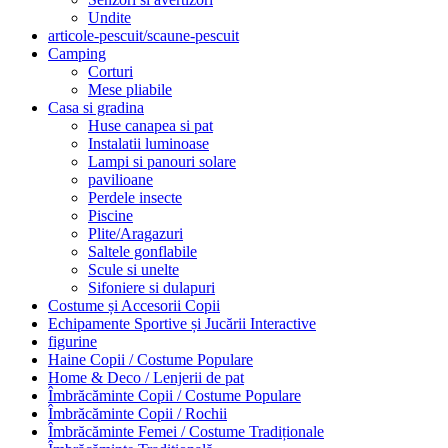
Undite
articole-pescuit/scaune-pescuit
Camping
Corturi
Mese pliabile
Casa si gradina
Huse canapea si pat
Instalatii luminoase
Lampi si panouri solare
pavilioane
Perdele insecte
Piscine
Plite/Aragazuri
Saltele gonflabile
Scule si unelte
Sifoniere si dulapuri
Costume și Accesorii Copii
Echipamente Sportive și Jucării Interactive
figurine
Haine Copii / Costume Populare
Home & Deco / Lenjerii de pat
Îmbrăcăminte Copii / Costume Populare
Îmbrăcăminte Copii / Rochii
Îmbrăcăminte Femei / Costume Tradiționale