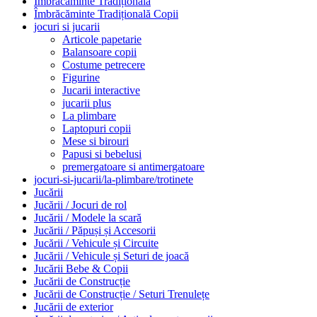
Îmbrăcăminte Tradițională
Îmbrăcăminte Tradițională Copii
jocuri si jucarii
Articole papetarie
Balansoare copii
Costume petrecere
Figurine
Jucarii interactive
jucarii plus
La plimbare
Laptopuri copii
Mese si birouri
Papusi si bebelusi
premergatoare si antimergatoare
jocuri-si-jucarii/la-plimbare/trotinete
Jucării
Jucării / Jocuri de rol
Jucării / Modele la scară
Jucării / Păpuși și Accesorii
Jucării / Vehicule și Circuite
Jucării / Vehicule și Seturi de joacă
Jucării Bebe & Copii
Jucării de Construcție
Jucării de Construcție / Seturi Trenulețe
Jucării de exterior