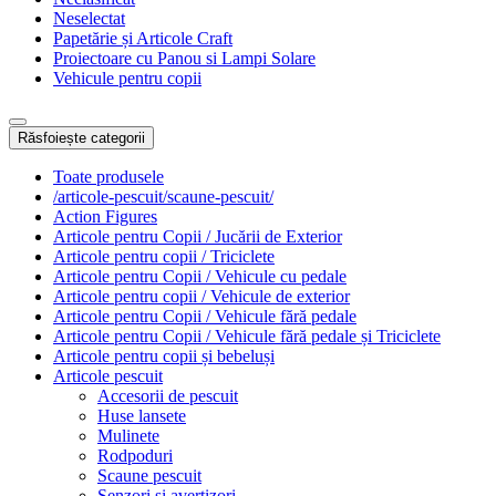
Neselectat
Papetărie și Articole Craft
Proiectoare cu Panou si Lampi Solare
Vehicule pentru copii
Răsfoiește categorii
Toate produsele
/articole-pescuit/scaune-pescuit/
Action Figures
Articole pentru Copii / Jucării de Exterior
Articole pentru copii / Triciclete
Articole pentru Copii / Vehicule cu pedale
Articole pentru copii / Vehicule de exterior
Articole pentru Copii / Vehicule fără pedale
Articole pentru Copii / Vehicule fără pedale și Triciclete
Articole pentru copii și bebeluși
Articole pescuit
Accesorii de pescuit
Huse lansete
Mulinete
Rodpoduri
Scaune pescuit
Senzori si avertizori