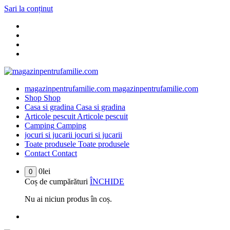
Sari la conținut
magazinpentrufamilie.com
magazinpentrufamilie.com
Shop
Shop
Casa si gradina
Casa si gradina
Articole pescuit
Articole pescuit
Camping
Camping
jocuri si jucarii
jocuri si jucarii
Toate produsele
Toate produsele
Contact
Contact
0
lei
0
Coș de cumpărături
ÎNCHIDE
Nu ai niciun produs în coș.