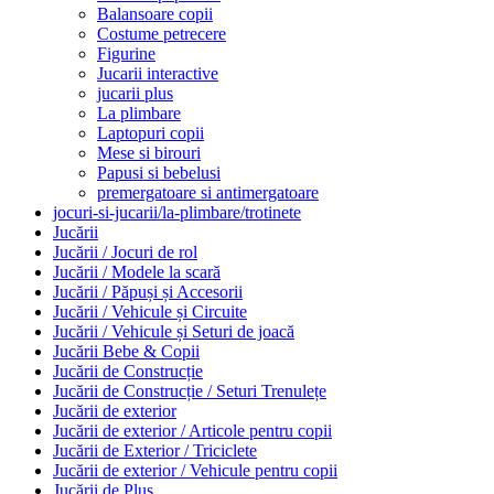
Balansoare copii
Costume petrecere
Figurine
Jucarii interactive
jucarii plus
La plimbare
Laptopuri copii
Mese si birouri
Papusi si bebelusi
premergatoare si antimergatoare
jocuri-si-jucarii/la-plimbare/trotinete
Jucării
Jucării / Jocuri de rol
Jucării / Modele la scară
Jucării / Păpuși și Accesorii
Jucării / Vehicule și Circuite
Jucării / Vehicule și Seturi de joacă
Jucării Bebe & Copii
Jucării de Construcție
Jucării de Construcție / Seturi Trenulețe
Jucării de exterior
Jucării de exterior / Articole pentru copii
Jucării de Exterior / Triciclete
Jucării de exterior / Vehicule pentru copii
Jucării de Pluș