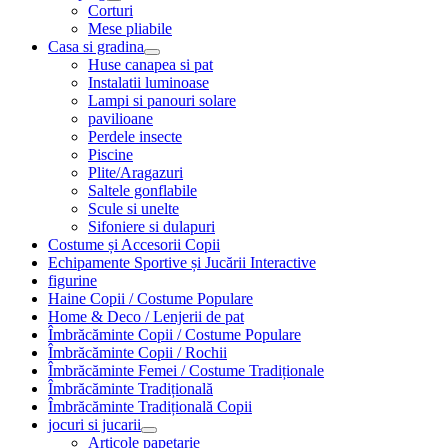
Corturi
Mese pliabile
Casa si gradina
Huse canapea si pat
Instalatii luminoase
Lampi si panouri solare
pavilioane
Perdele insecte
Piscine
Plite/Aragazuri
Saltele gonflabile
Scule si unelte
Sifoniere si dulapuri
Costume și Accesorii Copii
Echipamente Sportive și Jucării Interactive
figurine
Haine Copii / Costume Populare
Home & Deco / Lenjerii de pat
Îmbrăcăminte Copii / Costume Populare
Îmbrăcăminte Copii / Rochii
Îmbrăcăminte Femei / Costume Tradiționale
Îmbrăcăminte Tradițională
Îmbrăcăminte Tradițională Copii
jocuri si jucarii
Articole papetarie