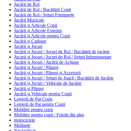
Jucării de Rol
Jucării de Rol / Bucătării Copii
Jucării de Rol / Seturi Frumusețe
Jucării Muzicale
Jucării și Articole Copii
Jucării și Articole Exterior
Jucării și Articole pentru Copii
Jucării și Cadouri
Jucării și Jocuri
Jucării și Jocuri / Jocuri de Rol / Bucătării de jucărie
Jucarii si Jocuri / Jocuri de Rol / Seturi Infrumusetare
Jucării și Jocuri / Jucării de Acțiune
Jucării și Jocuri / Păpuși
Jucării și Jocuri / Păpuși și Accesorii
Jucării și Jocuri / Seturi de Joacă / Bucătării de Jucărie
Jucării și Jocuri / Vehicule de Jucărie
Jucării și Păpuși
Jucării și Vehicule pentru Copii
Lenjerii de Pat Copii
Lenjerii de Pat pentru Copii
Mobilier pentru copii
Mobilier pentru copii / Fotolii din pluș
motociclete
Mulinete
Neclasificat