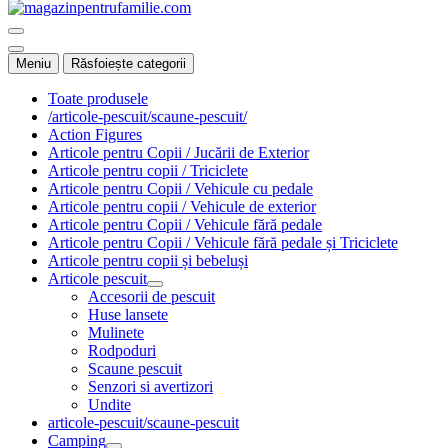
Meniu
Răsfoiește categorii
Toate produsele
/articole-pescuit/scaune-pescuit/
Action Figures
Articole pentru Copii / Jucării de Exterior
Articole pentru copii / Triciclete
Articole pentru Copii / Vehicule cu pedale
Articole pentru copii / Vehicule de exterior
Articole pentru Copii / Vehicule fără pedale
Articole pentru Copii / Vehicule fără pedale și Triciclete
Articole pentru copii și bebeluși
Articole pescuit
Accesorii de pescuit
Huse lansete
Mulinete
Rodpoduri
Scaune pescuit
Senzori si avertizori
Undite
articole-pescuit/scaune-pescuit
Camping