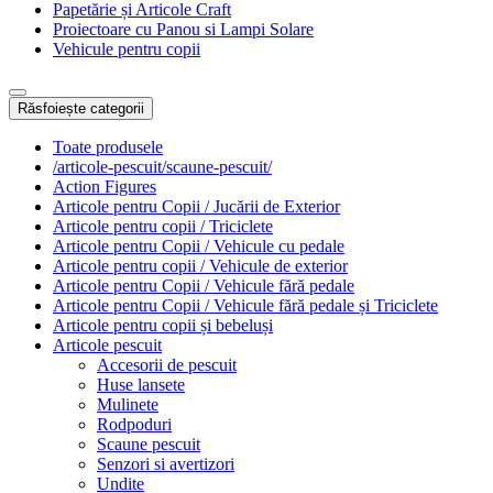
Papetărie și Articole Craft
Proiectoare cu Panou si Lampi Solare
Vehicule pentru copii
Răsfoiește categorii
Toate produsele
/articole-pescuit/scaune-pescuit/
Action Figures
Articole pentru Copii / Jucării de Exterior
Articole pentru copii / Triciclete
Articole pentru Copii / Vehicule cu pedale
Articole pentru copii / Vehicule de exterior
Articole pentru Copii / Vehicule fără pedale
Articole pentru Copii / Vehicule fără pedale și Triciclete
Articole pentru copii și bebeluși
Articole pescuit
Accesorii de pescuit
Huse lansete
Mulinete
Rodpoduri
Scaune pescuit
Senzori si avertizori
Undite