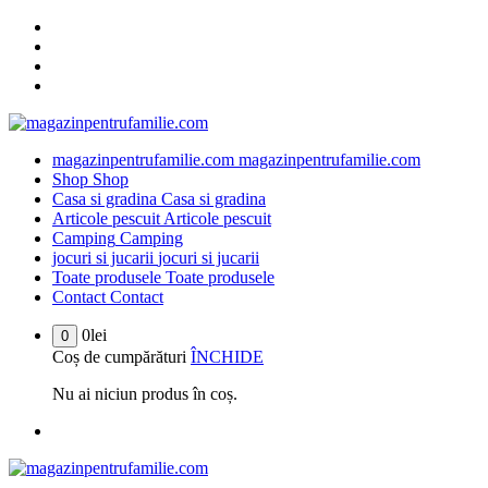
Sari
la
conținut
magazinpentrufamilie.com
magazinpentrufamilie.com
Shop
Shop
Casa si gradina
Casa si gradina
Articole pescuit
Articole pescuit
Camping
Camping
jocuri si jucarii
jocuri si jucarii
Toate produsele
Toate produsele
Contact
Contact
0
lei
0
Coș de cumpărături
ÎNCHIDE
Nu ai niciun produs în coș.