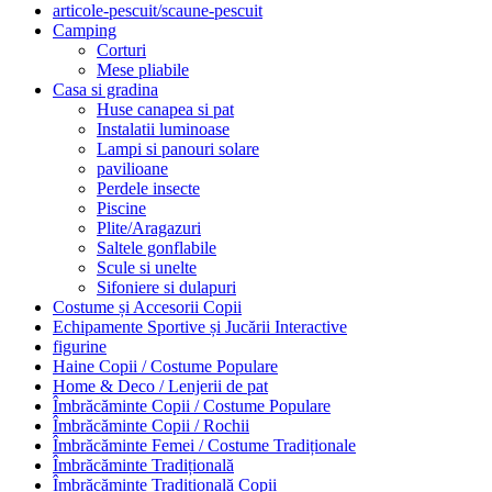
articole-pescuit/scaune-pescuit
Camping
Corturi
Mese pliabile
Casa si gradina
Huse canapea si pat
Instalatii luminoase
Lampi si panouri solare
pavilioane
Perdele insecte
Piscine
Plite/Aragazuri
Saltele gonflabile
Scule si unelte
Sifoniere si dulapuri
Costume și Accesorii Copii
Echipamente Sportive și Jucării Interactive
figurine
Haine Copii / Costume Populare
Home & Deco / Lenjerii de pat
Îmbrăcăminte Copii / Costume Populare
Îmbrăcăminte Copii / Rochii
Îmbrăcăminte Femei / Costume Tradiționale
Îmbrăcăminte Tradițională
Îmbrăcăminte Tradițională Copii