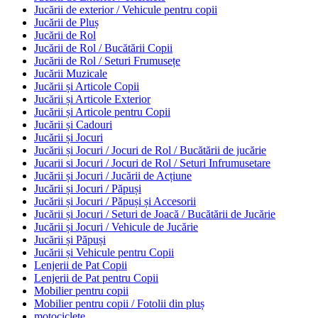
Jucării de exterior / Vehicule pentru copii
Jucării de Pluș
Jucării de Rol
Jucării de Rol / Bucătării Copii
Jucării de Rol / Seturi Frumusețe
Jucării Muzicale
Jucării și Articole Copii
Jucării și Articole Exterior
Jucării și Articole pentru Copii
Jucării și Cadouri
Jucării și Jocuri
Jucării și Jocuri / Jocuri de Rol / Bucătării de jucărie
Jucarii si Jocuri / Jocuri de Rol / Seturi Infrumusetare
Jucării și Jocuri / Jucării de Acțiune
Jucării și Jocuri / Păpuși
Jucării și Jocuri / Păpuși și Accesorii
Jucării și Jocuri / Seturi de Joacă / Bucătării de Jucărie
Jucării și Jocuri / Vehicule de Jucărie
Jucării și Păpuși
Jucării și Vehicule pentru Copii
Lenjerii de Pat Copii
Lenjerii de Pat pentru Copii
Mobilier pentru copii
Mobilier pentru copii / Fotolii din pluș
motociclete