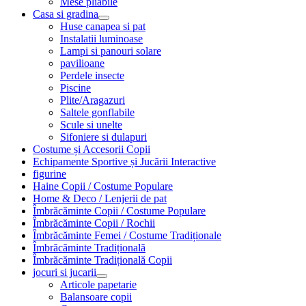
Mese pliabile
Casa si gradina
Huse canapea si pat
Instalatii luminoase
Lampi si panouri solare
pavilioane
Perdele insecte
Piscine
Plite/Aragazuri
Saltele gonflabile
Scule si unelte
Sifoniere si dulapuri
Costume și Accesorii Copii
Echipamente Sportive și Jucării Interactive
figurine
Haine Copii / Costume Populare
Home & Deco / Lenjerii de pat
Îmbrăcăminte Copii / Costume Populare
Îmbrăcăminte Copii / Rochii
Îmbrăcăminte Femei / Costume Tradiționale
Îmbrăcăminte Tradițională
Îmbrăcăminte Tradițională Copii
jocuri si jucarii
Articole papetarie
Balansoare copii