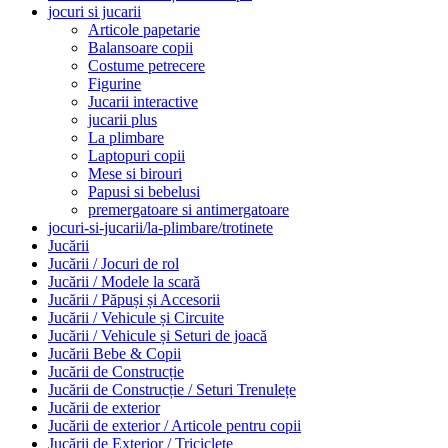
jocuri si jucarii
Articole papetarie
Balansoare copii
Costume petrecere
Figurine
Jucarii interactive
jucarii plus
La plimbare
Laptopuri copii
Mese si birouri
Papusi si bebelusi
premergatoare si antimergatoare
jocuri-si-jucarii/la-plimbare/trotinete
Jucării
Jucării / Jocuri de rol
Jucării / Modele la scară
Jucării / Păpuși și Accesorii
Jucării / Vehicule și Circuite
Jucării / Vehicule și Seturi de joacă
Jucării Bebe & Copii
Jucării de Construcție
Jucării de Construcție / Seturi Trenulețe
Jucării de exterior
Jucării de exterior / Articole pentru copii
Jucării de Exterior / Triciclete