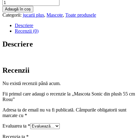
Cantitate
Mascota
Adaugă în coș
Sonic
Categorii:
jucarii plus
,
Mascote
,
Toate produsele
din
plush
Descriere
55
Recenzii (0)
cm
Rosu
Descriere
Recenzii
Nu există recenzii până acum.
Fii primul care adaugi o recenzie la „Mascota Sonic din plush 55 cm
Rosu”
Adresa ta de email nu va fi publicată.
Câmpurile obligatorii sunt
marcate cu
*
Evaluarea ta
*
Recenzia ta
*