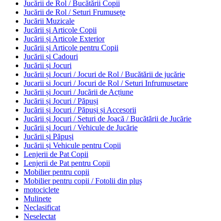
Jucării de Rol / Bucătării Copii
Jucării de Rol / Seturi Frumusețe
Jucării Muzicale
Jucării și Articole Copii
Jucării și Articole Exterior
Jucării și Articole pentru Copii
Jucării și Cadouri
Jucării și Jocuri
Jucării și Jocuri / Jocuri de Rol / Bucătării de jucărie
Jucarii si Jocuri / Jocuri de Rol / Seturi Infrumusetare
Jucării și Jocuri / Jucării de Acțiune
Jucării și Jocuri / Păpuși
Jucării și Jocuri / Păpuși și Accesorii
Jucării și Jocuri / Seturi de Joacă / Bucătării de Jucărie
Jucării și Jocuri / Vehicule de Jucărie
Jucării și Păpuși
Jucării și Vehicule pentru Copii
Lenjerii de Pat Copii
Lenjerii de Pat pentru Copii
Mobilier pentru copii
Mobilier pentru copii / Fotolii din pluș
motociclete
Mulinete
Neclasificat
Neselectat