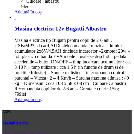
Culoare : albastru
119
lei
Adaugă în coș
Masina electrica 12v Bugatti Albastru
Masina electrica tip Bugatti pentru copii de 2-6 ani . -
USB/MP3,sd card,AUX -telecomanda ; muzica si lumini –
acumulator 2x6V/4.5AH ;include incarcator –2xmotor 20w –
roti plastic cu banda EVA moale – usile se deschid – pedala
acceleratie – buton ON/OFF – timp incarcare acumulator : cca
8-10 h – timp utilizare : cca 1.5 h (in functie de drum si de
functiile folosite) – Sunete realistice – telecomanda control
parental – Viteza : 2 – 4 Km/h – Sarcina maxima admisa : 40
kg – Dimensuni : cca 108 x 58 x 68 cm - Culoare : albastru –
Recomandata copiilor de 2-6 ani - Greutate colet : 15kg
799
lei
Adaugă în coș
ANPC
Garantii si service
Deschiderea coletului la livrare