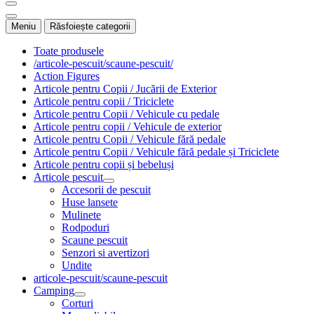
Meniu
Răsfoiește categorii
Toate produsele
/articole-pescuit/scaune-pescuit/
Action Figures
Articole pentru Copii / Jucării de Exterior
Articole pentru copii / Triciclete
Articole pentru Copii / Vehicule cu pedale
Articole pentru copii / Vehicule de exterior
Articole pentru Copii / Vehicule fără pedale
Articole pentru Copii / Vehicule fără pedale și Triciclete
Articole pentru copii și bebeluși
Articole pescuit
Accesorii de pescuit
Huse lansete
Mulinete
Rodpoduri
Scaune pescuit
Senzori si avertizori
Undite
articole-pescuit/scaune-pescuit
Camping
Corturi