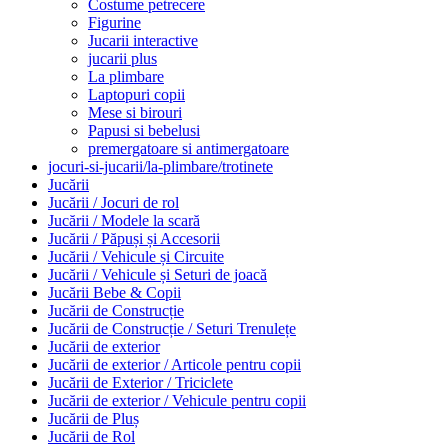
Costume petrecere
Figurine
Jucarii interactive
jucarii plus
La plimbare
Laptopuri copii
Mese si birouri
Papusi si bebelusi
premergatoare si antimergatoare
jocuri-si-jucarii/la-plimbare/trotinete
Jucării
Jucării / Jocuri de rol
Jucării / Modele la scară
Jucării / Păpuși și Accesorii
Jucării / Vehicule și Circuite
Jucării / Vehicule și Seturi de joacă
Jucării Bebe & Copii
Jucării de Construcție
Jucării de Construcție / Seturi Trenulețe
Jucării de exterior
Jucării de exterior / Articole pentru copii
Jucării de Exterior / Triciclete
Jucării de exterior / Vehicule pentru copii
Jucării de Pluș
Jucării de Rol