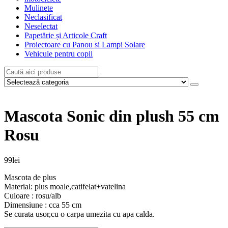
Mulinete
Neclasificat
Neselectat
Papetărie și Articole Craft
Proiectoare cu Panou si Lampi Solare
Vehicule pentru copii
Mascota Sonic din plush 55 cm
Rosu
99
lei
Mascota de plus
Material: plus moale,catifelat+vatelina
Culoare : rosu/alb
Dimensiune : cca 55 cm
Se curata usor,cu o carpa umezita cu apa calda.