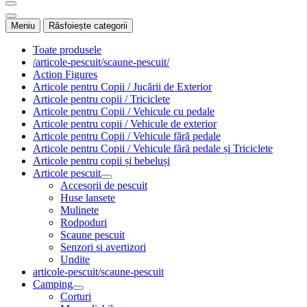
Meniu
Răsfoiește categorii
Toate produsele
/articole-pescuit/scaune-pescuit/
Action Figures
Articole pentru Copii / Jucării de Exterior
Articole pentru copii / Triciclete
Articole pentru Copii / Vehicule cu pedale
Articole pentru copii / Vehicule de exterior
Articole pentru Copii / Vehicule fără pedale
Articole pentru Copii / Vehicule fără pedale și Triciclete
Articole pentru copii și bebeluși
Articole pescuit
Accesorii de pescuit
Huse lansete
Mulinete
Rodpoduri
Scaune pescuit
Senzori si avertizori
Undite
articole-pescuit/scaune-pescuit
Camping
Corturi