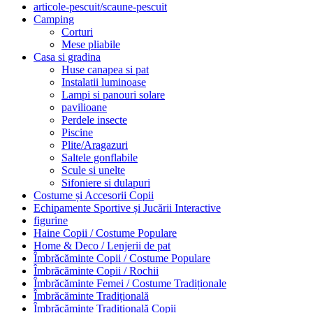
articole-pescuit/scaune-pescuit
Camping
Corturi
Mese pliabile
Casa si gradina
Huse canapea si pat
Instalatii luminoase
Lampi si panouri solare
pavilioane
Perdele insecte
Piscine
Plite/Aragazuri
Saltele gonflabile
Scule si unelte
Sifoniere si dulapuri
Costume și Accesorii Copii
Echipamente Sportive și Jucării Interactive
figurine
Haine Copii / Costume Populare
Home & Deco / Lenjerii de pat
Îmbrăcăminte Copii / Costume Populare
Îmbrăcăminte Copii / Rochii
Îmbrăcăminte Femei / Costume Tradiționale
Îmbrăcăminte Tradițională
Îmbrăcăminte Tradițională Copii