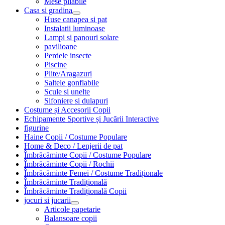
Mese pliabile
Casa si gradina
Huse canapea si pat
Instalatii luminoase
Lampi si panouri solare
pavilioane
Perdele insecte
Piscine
Plite/Aragazuri
Saltele gonflabile
Scule si unelte
Sifoniere si dulapuri
Costume și Accesorii Copii
Echipamente Sportive și Jucării Interactive
figurine
Haine Copii / Costume Populare
Home & Deco / Lenjerii de pat
Îmbrăcăminte Copii / Costume Populare
Îmbrăcăminte Copii / Rochii
Îmbrăcăminte Femei / Costume Tradiționale
Îmbrăcăminte Tradițională
Îmbrăcăminte Tradițională Copii
jocuri si jucarii
Articole papetarie
Balansoare copii