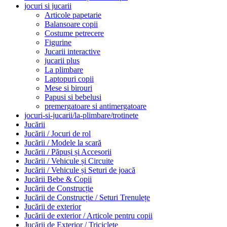
jocuri si jucarii
Articole papetarie
Balansoare copii
Costume petrecere
Figurine
Jucarii interactive
jucarii plus
La plimbare
Laptopuri copii
Mese si birouri
Papusi si bebelusi
premergatoare si antimergatoare
jocuri-si-jucarii/la-plimbare/trotinete
Jucării
Jucării / Jocuri de rol
Jucării / Modele la scară
Jucării / Păpuși și Accesorii
Jucării / Vehicule și Circuite
Jucării / Vehicule și Seturi de joacă
Jucării Bebe & Copii
Jucării de Construcție
Jucării de Construcție / Seturi Trenulețe
Jucării de exterior
Jucării de exterior / Articole pentru copii
Jucării de Exterior / Triciclete