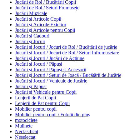
Jucării de Rol / Bucătării Copii
Jucării de Rol / Seturi Frumusețe
Jucării Muzicale
Jucării și Articole Copii
Jucării și Articole Exterior
Jucării și Articole pentru Copii
Jucării și Cadouri
Jucării și Jocuri
Jucării și Jocuri / Jocuri de Rol / Bucătării de jucărie
Jucarii si Jocuri / Jocuri de Rol / Seturi Infrumusetare
Jucării și Jocuri / Jucării de Acțiune
Jucării și Jocuri / Păpuși
Jucării și Jocuri / Păpuși și Accesorii
Jucării și Jocuri / Seturi de Joacă / Bucătării de Jucărie
Jucării și Jocuri / Vehicule de Jucărie
Jucării și Păpuși
Jucării și Vehicule pentru Copii
Lenjerii de Pat Copii
Lenjerii de Pat pentru Copii
Mobilier pentru copii
Mobilier pentru copii / Fotolii din pluș
motociclete
Mulinete
Neclasificat
Neselectat