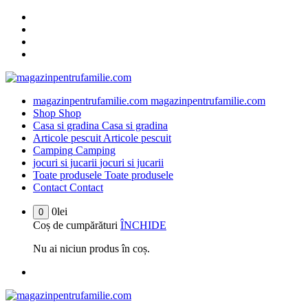
Sari
la
conținut
magazinpentrufamilie.com
magazinpentrufamilie.com
Shop
Shop
Casa si gradina
Casa si gradina
Articole pescuit
Articole pescuit
Camping
Camping
jocuri si jucarii
jocuri si jucarii
Toate produsele
Toate produsele
Contact
Contact
0
lei
0
Coș de cumpărături
ÎNCHIDE
Nu ai niciun produs în coș.