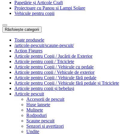
Papetărie și Articole Craft
Proiectoare cu Panou si Lampi Solare
Vehicule pentru copii
Răsfoiește categorii
Toate produsele
/articole-pescuit/scaune-pescuit/
Action Figures
Articole pentru Copii / Jucării de Exterior
Articole pentru copii / Triciclete
Articole pentru Copii / Vehicule cu pedale
Articole pentru copii / Vehicule de exterior
Articole pentru Copii / Vehicule fără pedale
Articole pentru Copii / Vehicule fără pedale și Triciclete
Articole pentru copii și bebeluși
Articole pescuit
Accesorii de pescuit
Huse lansete
Mulinete
Rodpoduri
Scaune pescuit
Senzori si avertizori
Undite