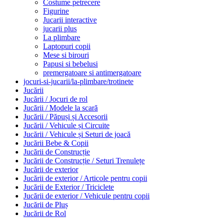
Costume petrecere
Figurine
Jucarii interactive
jucarii plus
La plimbare
Laptopuri copii
Mese si birouri
Papusi si bebelusi
premergatoare si antimergatoare
jocuri-si-jucarii/la-plimbare/trotinete
Jucării
Jucării / Jocuri de rol
Jucării / Modele la scară
Jucării / Păpuși și Accesorii
Jucării / Vehicule și Circuite
Jucării / Vehicule și Seturi de joacă
Jucării Bebe & Copii
Jucării de Construcție
Jucării de Construcție / Seturi Trenulețe
Jucării de exterior
Jucării de exterior / Articole pentru copii
Jucării de Exterior / Triciclete
Jucării de exterior / Vehicule pentru copii
Jucării de Pluș
Jucării de Rol