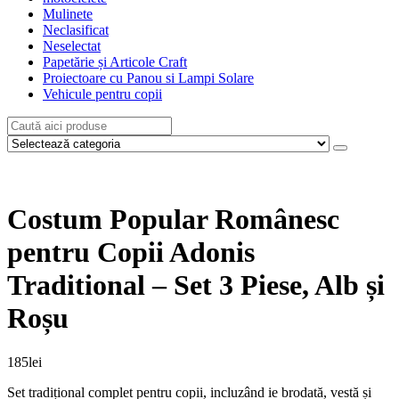
Mulinete
Neclasificat
Neselectat
Papetărie și Articole Craft
Proiectoare cu Panou si Lampi Solare
Vehicule pentru copii
Costum Popular Românesc
pentru Copii Adonis
Traditional – Set 3 Piese, Alb și
Roșu
185
lei
Set tradițional complet pentru copii, incluzând ie brodată, vestă și