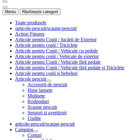
Meniu
Răsfoiește categorii
Toate produsele
/articole-pescuit/scaune-pescuit/
Action Figures
Articole pentru Copii / Jucării de Exterior
Articole pentru copii / Triciclete
Articole pentru Copii / Vehicule cu pedale
Articole pentru copii / Vehicule de exterior
Articole pentru Copii / Vehicule fără pedale
Articole pentru Copii / Vehicule fără pedale și Triciclete
Articole pentru copii și bebeluși
Articole pescuit
Accesorii de pescuit
Huse lansete
Mulinete
Rodpoduri
Scaune pescuit
Senzori si avertizori
Undite
articole-pescuit/scaune-pescuit
Camping
Corturi