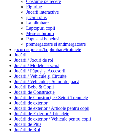
Costume petrecere
Figurine
Jucarii interactive
jucarii plus
La plimbare
Laptopuri copii
Mese si birouri
Papusi si bebelusi
premergatoare si antimergatoare
jocuri-si-jucarii/la-plimbare/trotinete
Jucării
Jucării / Jocuri de rol
Jucării / Modele la scară
Jucării / Păpuși și Accesorii
Jucării / Vehicule și Circuite
Jucării / Vehicule și Seturi de joacă
Jucării Bebe & Copii
Jucării de Construcție
Jucării de Construcție / Seturi Trenulețe
Jucării de exterior
Jucării de exterior / Articole pentru copii
Jucării de Exterior / Triciclete
Jucării de exterior / Vehicule pentru copii
Jucării de Pluș
Jucării de Rol