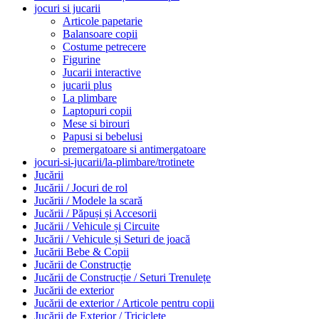
jocuri si jucarii
Articole papetarie
Balansoare copii
Costume petrecere
Figurine
Jucarii interactive
jucarii plus
La plimbare
Laptopuri copii
Mese si birouri
Papusi si bebelusi
premergatoare si antimergatoare
jocuri-si-jucarii/la-plimbare/trotinete
Jucării
Jucării / Jocuri de rol
Jucării / Modele la scară
Jucării / Păpuși și Accesorii
Jucării / Vehicule și Circuite
Jucării / Vehicule și Seturi de joacă
Jucării Bebe & Copii
Jucării de Construcție
Jucării de Construcție / Seturi Trenulețe
Jucării de exterior
Jucării de exterior / Articole pentru copii
Jucării de Exterior / Triciclete