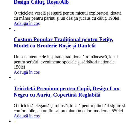
Design Căluț, Roșu/Alb
O tricicletă veselă și sigură pentru micuții exploratori, dotată
cu mâner pentru părinți și un design jucăuș cu căluț.
190
lei
Adaugă în coș
Costum Popular Tradițional pentru Fetițe,
Model cu Broderie Roșie și Dantelă
Un set autentic de inspirație tradițională românească, ideal
pentru serbări, evenimente speciale și sărbători naționale.
150
lei
Adaugă în coș
Tricicletă Premium pentru Copii, Design Lux
Negru cu Auriu, Copertină Reglabilă
O tricicletă elegantă și robustă, ideală pentru plimbări sigure și
confortabile, cu un finisaj premium în culori moderne.
550
lei
Adaugă în coș