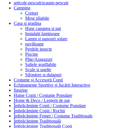
articole-pescuit/scaune-pescuit
Camping
Corturi
Mese pliabile
Casa si gradina
Huse canapea si pat
Instalatii luminoase
Lampi si panouri solare
pavilioane
Perdele insecte
Piscine
Plite/Aragazuri
Saltele gonflabile
Scule si unelte
Sifoniere si dulapuri
Costume și Accesorii Copii
Echipamente Sportive și Jucării Interactive
figurine
Haine Copii / Costume Populare
Home & Deco / Lenjerii de pat
Îmbrăcăminte Copii / Costume Populare
Îmbrăcăminte Copii / Rochii
Îmbrăcăminte Femei / Costume Tradiționale
Îmbrăcăminte Tradițională
Îmbrăcăminte Tradițională Copii