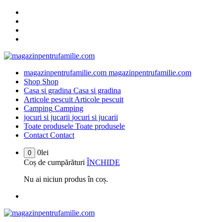
Sari
la
conținut
magazinpentrufamilie.com
magazinpentrufamilie.com
Shop
Shop
Casa si gradina
Casa si gradina
Articole pescuit
Articole pescuit
Camping
Camping
jocuri si jucarii
jocuri si jucarii
Toate produsele
Toate produsele
Contact
Contact
0
lei
0
Coș de cumpărături
ÎNCHIDE
Nu ai niciun produs în coș.