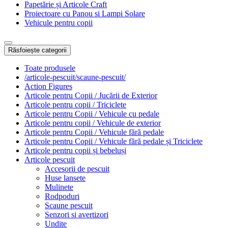
Papetărie și Articole Craft
Proiectoare cu Panou si Lampi Solare
Vehicule pentru copii
Răsfoiește categorii
Toate produsele
/articole-pescuit/scaune-pescuit/
Action Figures
Articole pentru Copii / Jucării de Exterior
Articole pentru copii / Triciclete
Articole pentru Copii / Vehicule cu pedale
Articole pentru copii / Vehicule de exterior
Articole pentru Copii / Vehicule fără pedale
Articole pentru Copii / Vehicule fără pedale și Triciclete
Articole pentru copii și bebeluși
Articole pescuit
Accesorii de pescuit
Huse lansete
Mulinete
Rodpoduri
Scaune pescuit
Senzori si avertizori
Undite