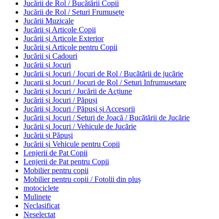
Jucării de Rol / Bucătării Copii
Jucării de Rol / Seturi Frumusețe
Jucării Muzicale
Jucării și Articole Copii
Jucării și Articole Exterior
Jucării și Articole pentru Copii
Jucării și Cadouri
Jucării și Jocuri
Jucării și Jocuri / Jocuri de Rol / Bucătării de jucărie
Jucarii si Jocuri / Jocuri de Rol / Seturi Infrumusetare
Jucării și Jocuri / Jucării de Acțiune
Jucării și Jocuri / Păpuși
Jucării și Jocuri / Păpuși și Accesorii
Jucării și Jocuri / Seturi de Joacă / Bucătării de Jucărie
Jucării și Jocuri / Vehicule de Jucărie
Jucării și Păpuși
Jucării și Vehicule pentru Copii
Lenjerii de Pat Copii
Lenjerii de Pat pentru Copii
Mobilier pentru copii
Mobilier pentru copii / Fotolii din pluș
motociclete
Mulinete
Neclasificat
Neselectat