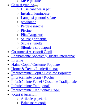
Mese pliabile
Casa si gradina
Huse canapea si pat
Instalatii luminoase
Lampi si panouri solare
pavilioane
Perdele insecte
Piscine
Plite/Aragazuri
Saltele gonflabile
Scule si unelte
Sifoniere si dulapuri
Costume și Accesorii Copii
Echipamente Sportive și Jucării Interactive
figurine
Haine Copii / Costume Populare
Home & Deco / Lenjerii de pat
Îmbrăcăminte Copii / Costume Populare
Îmbrăcăminte Copii / Rochii
Îmbrăcăminte Femei / Costume Tradiționale
Îmbrăcăminte Tradițională
Îmbrăcăminte Tradițională Copii
jocuri si jucarii
Articole papetarie
Balansoare copii