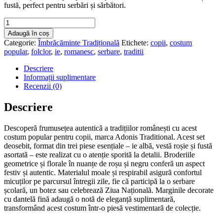
fustă, perfect pentru serbări și sărbători.
Cantitate
Costum
Adaugă în coș
Popular
Categorie:
Îmbrăcăminte Tradițională
Etichete:
copii
,
costum
Românesc
popular
,
folclor
,
ie
,
romanesc
,
serbare
,
traditii
pentru
Copii
Descriere
Adonis
Informații suplimentare
Traditional
Recenzii (0)
-
Set
Descriere
3
Piese,
Descoperă frumusețea autentică a tradițiilor românești cu acest
Alb
costum popular pentru copii, marca Adonis Traditional. Acest set
și
deosebit, format din trei piese esențiale – ie albă, vestă roșie și fustă
Roșu
asortată – este realizat cu o atenție sporită la detalii. Broderiile
geometrice și florale în nuanțe de roșu și negru conferă un aspect
festiv și autentic. Materialul moale și respirabil asigură confortul
micuților pe parcursul întregii zile, fie că participă la o serbare
școlară, un botez sau celebrează Ziua Națională. Marginile decorate
cu dantelă fină adaugă o notă de eleganță suplimentară,
transformând acest costum într-o piesă vestimentară de colecție.