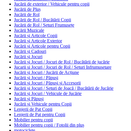
Jucării de exterior / Vehicule pentru copii
Jucării de Pluș
Jucării de Rol
Jucării de Rol / Bucătării Copii
Jucării de Rol / Seturi Frumusețe
Jucării Muzicale
Jucării și Articole Copii
Jucării și Articole Exterior
Jucării și Articole pentru Copii
Jucării și Cadouri
Jucării și Jocuri
Jucării și Jocuri / Jocuri de Rol / Bucătării de jucărie
Jucarii si Jocuri / Jocuri de Rol / Seturi Infrumusetare
Jucării și Jocuri / Jucării de Acțiune
Jucării și Jocuri / Păpuși
Jucării și Jocuri / Păpuși și Accesorii
Jucării și Jocuri / Seturi de Joacă / Bucătării de Jucărie
Jucării și Jocuri / Vehicule de Jucărie
Jucării și Păpuși
Jucării și Vehicule pentru Copii
Lenjerii de Pat Copii
Lenjerii de Pat pentru Copii
Mobilier pentru copii
Mobilier pentru copii / Fotolii din pluș
motociclete