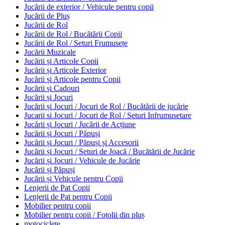
Jucării de exterior / Vehicule pentru copii
Jucării de Pluș
Jucării de Rol
Jucării de Rol / Bucătării Copii
Jucării de Rol / Seturi Frumusețe
Jucării Muzicale
Jucării și Articole Copii
Jucării și Articole Exterior
Jucării și Articole pentru Copii
Jucării și Cadouri
Jucării și Jocuri
Jucării și Jocuri / Jocuri de Rol / Bucătării de jucărie
Jucarii si Jocuri / Jocuri de Rol / Seturi Infrumusetare
Jucării și Jocuri / Jucării de Acțiune
Jucării și Jocuri / Păpuși
Jucării și Jocuri / Păpuși și Accesorii
Jucării și Jocuri / Seturi de Joacă / Bucătării de Jucărie
Jucării și Jocuri / Vehicule de Jucărie
Jucării și Păpuși
Jucării și Vehicule pentru Copii
Lenjerii de Pat Copii
Lenjerii de Pat pentru Copii
Mobilier pentru copii
Mobilier pentru copii / Fotolii din pluș
motociclete