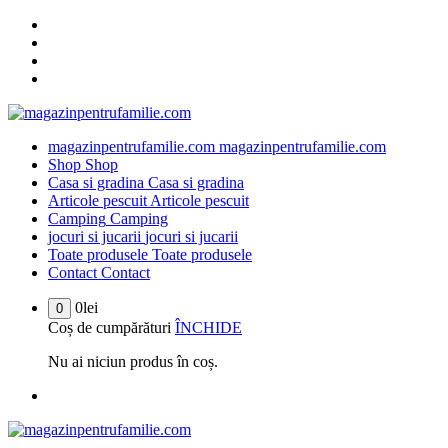
Sari
la
conținut
magazinpentrufamilie.com
magazinpentrufamilie.com
Shop
Shop
Casa si gradina
Casa si gradina
Articole pescuit
Articole pescuit
Camping
Camping
jocuri si jucarii
jocuri si jucarii
Toate produsele
Toate produsele
Contact
Contact
0
lei
0
Coș de cumpărături
ÎNCHIDE
Nu ai niciun produs în coș.