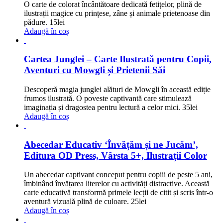
O carte de colorat încântătoare dedicată fetițelor, plină de
ilustrații magice cu prințese, zâne și animale prietenoase din
pădure.
15
lei
Adaugă în coș
Cartea Junglei – Carte Ilustrată pentru Copii,
Aventuri cu Mowgli și Prietenii Săi
Descoperă magia junglei alături de Mowgli în această ediție
frumos ilustrată. O poveste captivantă care stimulează
imaginația și dragostea pentru lectură a celor mici.
35
lei
Adaugă în coș
Abecedar Educativ ‘Învățăm și ne Jucăm’,
Editura OD Press, Vârsta 5+, Ilustrații Color
Un abecedar captivant conceput pentru copiii de peste 5 ani,
îmbinând învățarea literelor cu activități distractive. Această
carte educativă transformă primele lecții de citit și scris într-o
aventură vizuală plină de culoare.
25
lei
Adaugă în coș