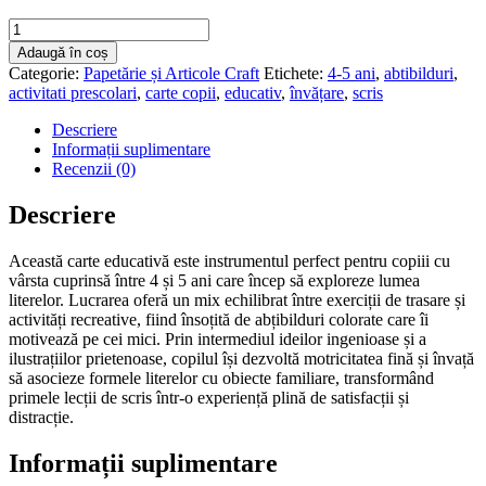
Cantitate
Carte
Adaugă în coș
Educativă
Categorie:
Papetărie și Articole Craft
Etichete:
4-5 ani
,
abtibilduri
,
'Învăț
activitati prescolari
,
carte copii
,
educativ
,
învățare
,
scris
să
scriu'
Descriere
pentru
Informații suplimentare
Copii
Recenzii (0)
4-
5
Descriere
Ani,
cu
Această carte educativă este instrumentul perfect pentru copiii cu
Abțibilduri
vârsta cuprinsă între 4 și 5 ani care încep să exploreze lumea
Distractive
literelor. Lucrarea oferă un mix echilibrat între exerciții de trasare și
activități recreative, fiind însoțită de abțibilduri colorate care îi
motivează pe cei mici. Prin intermediul ideilor ingenioase și a
ilustrațiilor prietenoase, copilul își dezvoltă motricitatea fină și învață
să asocieze formele literelor cu obiecte familiare, transformând
primele lecții de scris într-o experiență plină de satisfacții și
distracție.
Informații suplimentare