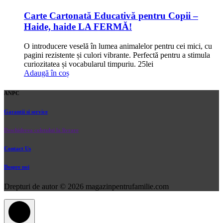
Carte Cartonată Educativă pentru Copii –
Haide, haide LA FERMĂ!
O introducere veselă în lumea animalelor pentru cei mici, cu
pagini rezistente și culori vibrante. Perfectă pentru a stimula
curiozitatea și vocabularul timpuriu.
25
lei
Adaugă în coș
ANPC
Garantii si service
Deschiderea coletului la livrare
Contact Us
Despre noi
Drepturi de autor © 2026 magazinpentrufamilie.com