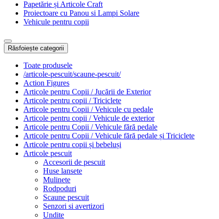
Papetărie și Articole Craft
Proiectoare cu Panou si Lampi Solare
Vehicule pentru copii
Răsfoiește categorii
Toate produsele
/articole-pescuit/scaune-pescuit/
Action Figures
Articole pentru Copii / Jucării de Exterior
Articole pentru copii / Triciclete
Articole pentru Copii / Vehicule cu pedale
Articole pentru copii / Vehicule de exterior
Articole pentru Copii / Vehicule fără pedale
Articole pentru Copii / Vehicule fără pedale și Triciclete
Articole pentru copii și bebeluși
Articole pescuit
Accesorii de pescuit
Huse lansete
Mulinete
Rodpoduri
Scaune pescuit
Senzori si avertizori
Undite