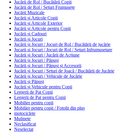
Jucării de Rol / Bucătării Copii
Jucării de Rol / Seturi Frumusețe
Jucării Muzicale
Jucării și Articole Copii
Jucării și Articole Exterior
Jucării și Articole pentru Copii
Jucării și Cadouri
Jucării și Jocuri
Jucării și Jocuri / Jocuri de Rol / Bucătării de jucărie
Jucarii si Jocuri / Jocuri de Rol / Seturi Infrumusetare
Jucării și Jocuri / Jucării de Acțiune
Jucării și Jocuri / Păpuși
Jucării și Jocuri / Păpuși și Accesorii
Jucării și Jocuri / Seturi de Joacă / Bucătării de Jucărie
Jucării și Jocuri / Vehicule de Jucărie
Jucării și Păpuși
Jucării și Vehicule pentru Copii
Lenjerii de Pat Copii
Lenjerii de Pat pentru Copii
Mobilier pentru copii
Mobilier pentru copii / Fotolii din pluș
motociclete
Mulinete
Neclasificat
Neselectat