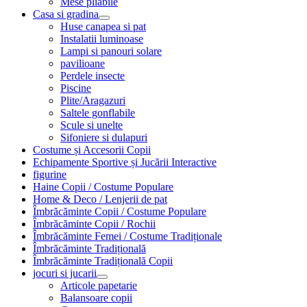
Mese pliabile
Casa si gradina
Huse canapea si pat
Instalatii luminoase
Lampi si panouri solare
pavilioane
Perdele insecte
Piscine
Plite/Aragazuri
Saltele gonflabile
Scule si unelte
Sifoniere si dulapuri
Costume și Accesorii Copii
Echipamente Sportive și Jucării Interactive
figurine
Haine Copii / Costume Populare
Home & Deco / Lenjerii de pat
Îmbrăcăminte Copii / Costume Populare
Îmbrăcăminte Copii / Rochii
Îmbrăcăminte Femei / Costume Tradiționale
Îmbrăcăminte Tradițională
Îmbrăcăminte Tradițională Copii
jocuri si jucarii
Articole papetarie
Balansoare copii