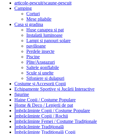
articole-pescuit/scaune-pescuit
Camping
Corturi
Mese pliabile
Casa si gradina
Huse canapea si pat
Instalatii luminoase
Lampi si panouri solare
pavilioane
Perdele insecte
Piscine
Plite/Aragazuri
Saltele gonflabile
Scule si unelte
Sifoniere si dulapuri
Costume și Accesorii Copii
Echipamente Sportive și Jucării Interactive
figurine
Haine Copii / Costume Populare
Home & Deco / Lenjerii de pat
Îmbrăcăminte Copii / Costume Populare
Îmbrăcăminte Copii / Rochii
Îmbrăcăminte Femei / Costume Tradiționale
Îmbrăcăminte Tradițională
Îmbrăcăminte Tradițională Copii