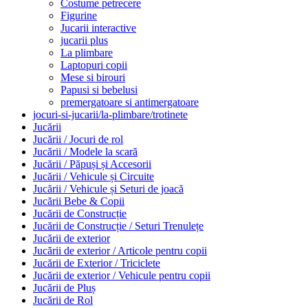
Costume petrecere
Figurine
Jucarii interactive
jucarii plus
La plimbare
Laptopuri copii
Mese si birouri
Papusi si bebelusi
premergatoare si antimergatoare
jocuri-si-jucarii/la-plimbare/trotinete
Jucării
Jucării / Jocuri de rol
Jucării / Modele la scară
Jucării / Păpuși și Accesorii
Jucării / Vehicule și Circuite
Jucării / Vehicule și Seturi de joacă
Jucării Bebe & Copii
Jucării de Construcție
Jucării de Construcție / Seturi Trenulețe
Jucării de exterior
Jucării de exterior / Articole pentru copii
Jucării de Exterior / Triciclete
Jucării de exterior / Vehicule pentru copii
Jucării de Pluș
Jucării de Rol