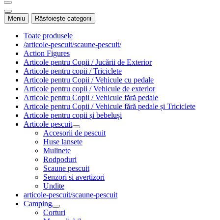
Meniu
Răsfoiește categorii
Toate produsele
/articole-pescuit/scaune-pescuit/
Action Figures
Articole pentru Copii / Jucării de Exterior
Articole pentru copii / Triciclete
Articole pentru Copii / Vehicule cu pedale
Articole pentru copii / Vehicule de exterior
Articole pentru Copii / Vehicule fără pedale
Articole pentru Copii / Vehicule fără pedale și Triciclete
Articole pentru copii și bebeluși
Articole pescuit
Accesorii de pescuit
Huse lansete
Mulinete
Rodpoduri
Scaune pescuit
Senzori si avertizori
Undite
articole-pescuit/scaune-pescuit
Camping
Corturi