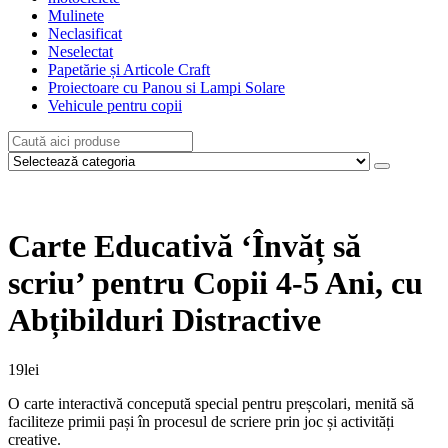
Mulinete
Neclasificat
Neselectat
Papetărie și Articole Craft
Proiectoare cu Panou si Lampi Solare
Vehicule pentru copii
Carte Educativă ‘Învăț să
scriu’ pentru Copii 4-5 Ani, cu
Abțibilduri Distractive
19
lei
O carte interactivă concepută special pentru preșcolari, menită să
faciliteze primii pași în procesul de scriere prin joc și activități
creative.