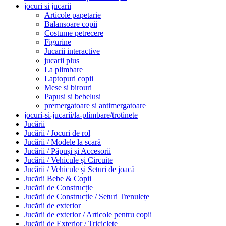
jocuri si jucarii
Articole papetarie
Balansoare copii
Costume petrecere
Figurine
Jucarii interactive
jucarii plus
La plimbare
Laptopuri copii
Mese si birouri
Papusi si bebelusi
premergatoare si antimergatoare
jocuri-si-jucarii/la-plimbare/trotinete
Jucării
Jucării / Jocuri de rol
Jucării / Modele la scară
Jucării / Păpuși și Accesorii
Jucării / Vehicule și Circuite
Jucării / Vehicule și Seturi de joacă
Jucării Bebe & Copii
Jucării de Construcție
Jucării de Construcție / Seturi Trenulețe
Jucării de exterior
Jucării de exterior / Articole pentru copii
Jucării de Exterior / Triciclete