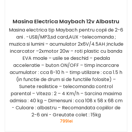
Masina Electrica Maybach 12v Albastru
Masina electrica tip Maybach pentru copii de 2-6
ani . -USB/MP3,sd card,AUX -telecomanda ;
muzica si lumini – acumulator 2x6V/4.5AH ;include
incarcator –2xmotor 20w – roti plastic cu banda
EVA moale – usile se deschid – pedala
acceleratie – buton ON/OFF – timp incarcare
acumulator : cca 8-10 h – timp utilizare : cca 1.5 h
(in functie de drum si de functiile folosite) –
Sunete realistice – telecomanda control
parental – Viteza : 2 – 4 Km/h – Sarcina maxima
admisa : 40 kg – Dimensuni : cca 108 x 58 x 68 cm
- Culoare : albastru – Recomandata copiilor de
2-6 ani - Greutate colet : 15kg
799
lei