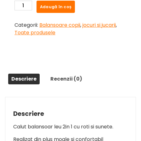
a
este:
Cantitate
Adaugă în coș
fost:
264lei.
Calut
279lei.
balansoar
Categorii:
Balansoare copii
,
jocuri si jucarii
,
cu
Toate produsele
spatar,2in1
Ursulet
albastru
Descriere
Recenzii (0)
Descriere
Calut balansoar leu 2in 1
cu roti si sunete.
Realizat din plus moale si confortabil