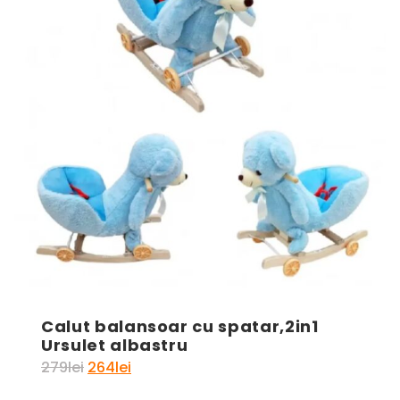
Calut balansoar cu spatar,2in1
Ursulet albastru
Prețul
Prețul
279
lei
264
lei
inițial
curent