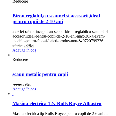
Reducere
Birou reglabil,cu scaunel si accesorii,ideal
pentru copii de 2-10 ani
229-lei-oferta-inceput-an-scolar-birou-reglabilcu-scaunel-si-
accesoriiideal-pentru-copii-de-2-10-ani-max-30kg-avem-
modele-pentru-fete-si-baieti-produs-nou-📞0720799236
Prețul
Prețul
249
lei
239
lei
inițial
curent
Adaugă în coș
a
este:
fost:
239lei.
Reducere
249lei.
scaun metalic pentru copii
Prețul
Prețul
55
lei
39
lei
inițial
curent
Adaugă în coș
a
este:
fost:
39lei.
55lei.
Masina electrica 12v Rolls Royce Albastru
Masina electrica tip Rolls-Royce pentru copii de 2-6 ani . -