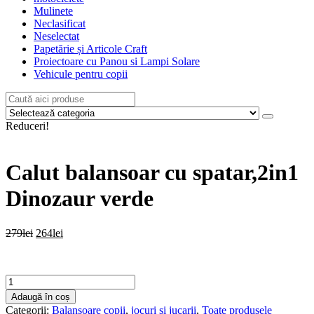
Mulinete
Neclasificat
Neselectat
Papetărie și Articole Craft
Proiectoare cu Panou si Lampi Solare
Vehicule pentru copii
Reduceri!
Calut balansoar cu spatar,2in1
Dinozaur verde
Prețul
Prețul
279
lei
264
lei
inițial
curent
a
este:
fost:
264lei.
Cantitate
279lei.
Calut
Adaugă în coș
balansoar
Categorii:
Balansoare copii
,
jocuri si jucarii
,
Toate produsele