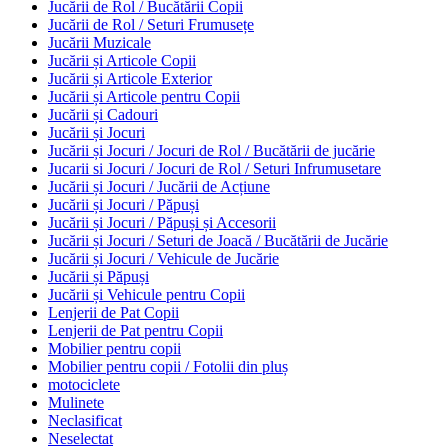
Jucării de Rol / Bucătării Copii
Jucării de Rol / Seturi Frumusețe
Jucării Muzicale
Jucării și Articole Copii
Jucării și Articole Exterior
Jucării și Articole pentru Copii
Jucării și Cadouri
Jucării și Jocuri
Jucării și Jocuri / Jocuri de Rol / Bucătării de jucărie
Jucarii si Jocuri / Jocuri de Rol / Seturi Infrumusetare
Jucării și Jocuri / Jucării de Acțiune
Jucării și Jocuri / Păpuși
Jucării și Jocuri / Păpuși și Accesorii
Jucării și Jocuri / Seturi de Joacă / Bucătării de Jucărie
Jucării și Jocuri / Vehicule de Jucărie
Jucării și Păpuși
Jucării și Vehicule pentru Copii
Lenjerii de Pat Copii
Lenjerii de Pat pentru Copii
Mobilier pentru copii
Mobilier pentru copii / Fotolii din pluș
motociclete
Mulinete
Neclasificat
Neselectat