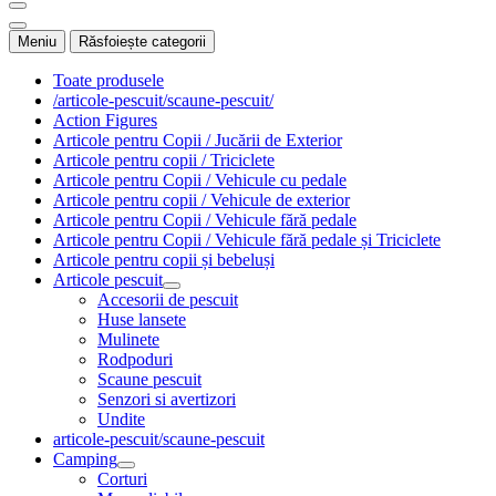
Meniu
Răsfoiește categorii
Toate produsele
/articole-pescuit/scaune-pescuit/
Action Figures
Articole pentru Copii / Jucării de Exterior
Articole pentru copii / Triciclete
Articole pentru Copii / Vehicule cu pedale
Articole pentru copii / Vehicule de exterior
Articole pentru Copii / Vehicule fără pedale
Articole pentru Copii / Vehicule fără pedale și Triciclete
Articole pentru copii și bebeluși
Articole pescuit
Accesorii de pescuit
Huse lansete
Mulinete
Rodpoduri
Scaune pescuit
Senzori si avertizori
Undite
articole-pescuit/scaune-pescuit
Camping
Corturi