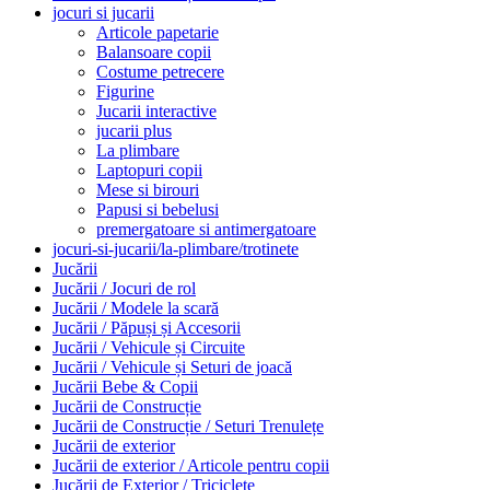
jocuri si jucarii
Articole papetarie
Balansoare copii
Costume petrecere
Figurine
Jucarii interactive
jucarii plus
La plimbare
Laptopuri copii
Mese si birouri
Papusi si bebelusi
premergatoare si antimergatoare
jocuri-si-jucarii/la-plimbare/trotinete
Jucării
Jucării / Jocuri de rol
Jucării / Modele la scară
Jucării / Păpuși și Accesorii
Jucării / Vehicule și Circuite
Jucării / Vehicule și Seturi de joacă
Jucării Bebe & Copii
Jucării de Construcție
Jucării de Construcție / Seturi Trenulețe
Jucării de exterior
Jucării de exterior / Articole pentru copii
Jucării de Exterior / Triciclete