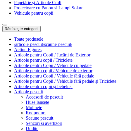
Papetărie și Articole Craft
Proiectoare cu Panou si Lampi Solare
Vehicule pentru copii
Răsfoiește categorii
Toate produsele
/articole-pescuit/scaune-pescuit/
Action Figures
Articole pentru Copii / Jucării de Exterior
Articole pentru copii / Triciclete
Articole pentru Copii / Vehicule cu pedale
Articole pentru copii / Vehicule de exterior
Articole pentru Copii / Vehicule fără pedale
Articole pentru Copii / Vehicule fără pedale și Triciclete
Articole pentru copii și bebeluși
Articole pescuit
Accesorii de pescuit
Huse lansete
Mulinete
Rodpoduri
Scaune pescuit
Senzori si avertizori
Undite