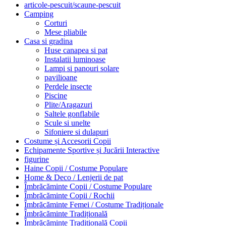
articole-pescuit/scaune-pescuit
Camping
Corturi
Mese pliabile
Casa si gradina
Huse canapea si pat
Instalatii luminoase
Lampi si panouri solare
pavilioane
Perdele insecte
Piscine
Plite/Aragazuri
Saltele gonflabile
Scule si unelte
Sifoniere si dulapuri
Costume și Accesorii Copii
Echipamente Sportive și Jucării Interactive
figurine
Haine Copii / Costume Populare
Home & Deco / Lenjerii de pat
Îmbrăcăminte Copii / Costume Populare
Îmbrăcăminte Copii / Rochii
Îmbrăcăminte Femei / Costume Tradiționale
Îmbrăcăminte Tradițională
Îmbrăcăminte Tradițională Copii