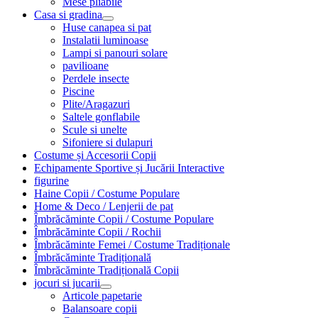
Mese pliabile
Casa si gradina
Huse canapea si pat
Instalatii luminoase
Lampi si panouri solare
pavilioane
Perdele insecte
Piscine
Plite/Aragazuri
Saltele gonflabile
Scule si unelte
Sifoniere si dulapuri
Costume și Accesorii Copii
Echipamente Sportive și Jucării Interactive
figurine
Haine Copii / Costume Populare
Home & Deco / Lenjerii de pat
Îmbrăcăminte Copii / Costume Populare
Îmbrăcăminte Copii / Rochii
Îmbrăcăminte Femei / Costume Tradiționale
Îmbrăcăminte Tradițională
Îmbrăcăminte Tradițională Copii
jocuri si jucarii
Articole papetarie
Balansoare copii