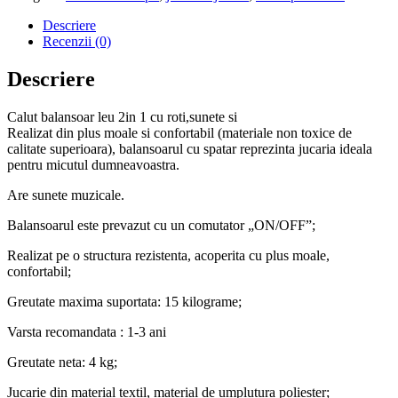
cu
spatar,2in1
Descriere
Dinozaur
Recenzii (0)
verde
Descriere
Calut balansoar leu 2in 1 cu roti,sunete si
Realizat din plus moale si confortabil (materiale non toxice de
calitate superioara), balansoarul cu spatar reprezinta jucaria ideala
pentru micutul dumneavoastra.
Are sunete muzicale.
Balansoarul este prevazut cu un comutator „ON/OFF”;
Realizat pe o structura rezistenta, acoperita cu plus moale,
confortabil;
Greutate maxima suportata: 15 kilograme;
Varsta recomandata : 1-3 ani
Greutate neta: 4 kg;
Jucarie din material textil, material de umplutura poliester;