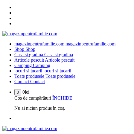
Sari
la
conținut
magazinpentrufamilie.com
magazinpentrufamilie.com
Shop
Shop
Casa si gradina
Casa si gradina
Articole pescuit
Articole pescuit
Camping
Camping
jocuri si jucarii
jocuri si jucarii
Toate produsele
Toate produsele
Contact
Contact
0
lei
0
Coș de cumpărături
ÎNCHIDE
Nu ai niciun produs în coș.