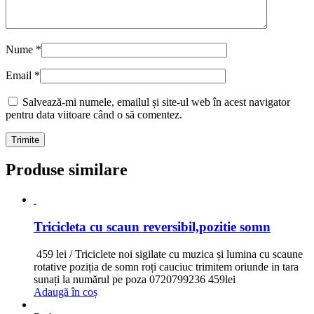
Nume
*
Email
*
Salvează-mi numele, emailul și site-ul web în acest navigator
pentru data viitoare când o să comentez.
Produse similare
Tricicleta cu scaun reversibil,pozitie somn
459 lei / Triciclete noi sigilate cu muzica și lumina cu scaune
rotative poziția de somn roți cauciuc trimitem oriunde in tara
sunați la numărul pe poza 0720799236
459
lei
Adaugă în coș