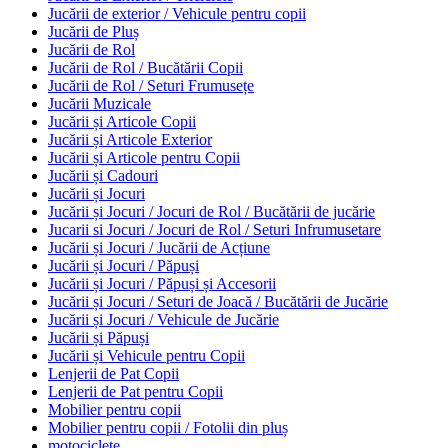
Jucării de exterior / Vehicule pentru copii
Jucării de Pluș
Jucării de Rol
Jucării de Rol / Bucătării Copii
Jucării de Rol / Seturi Frumusețe
Jucării Muzicale
Jucării și Articole Copii
Jucării și Articole Exterior
Jucării și Articole pentru Copii
Jucării și Cadouri
Jucării și Jocuri
Jucării și Jocuri / Jocuri de Rol / Bucătării de jucărie
Jucarii si Jocuri / Jocuri de Rol / Seturi Infrumusetare
Jucării și Jocuri / Jucării de Acțiune
Jucării și Jocuri / Păpuși
Jucării și Jocuri / Păpuși și Accesorii
Jucării și Jocuri / Seturi de Joacă / Bucătării de Jucărie
Jucării și Jocuri / Vehicule de Jucărie
Jucării și Păpuși
Jucării și Vehicule pentru Copii
Lenjerii de Pat Copii
Lenjerii de Pat pentru Copii
Mobilier pentru copii
Mobilier pentru copii / Fotolii din pluș
motociclete