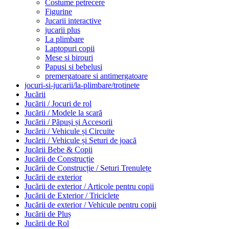
Costume petrecere
Figurine
Jucarii interactive
jucarii plus
La plimbare
Laptopuri copii
Mese si birouri
Papusi si bebelusi
premergatoare si antimergatoare
jocuri-si-jucarii/la-plimbare/trotinete
Jucării
Jucării / Jocuri de rol
Jucării / Modele la scară
Jucării / Păpuși și Accesorii
Jucării / Vehicule și Circuite
Jucării / Vehicule și Seturi de joacă
Jucării Bebe & Copii
Jucării de Construcție
Jucării de Construcție / Seturi Trenulețe
Jucării de exterior
Jucării de exterior / Articole pentru copii
Jucării de Exterior / Triciclete
Jucării de exterior / Vehicule pentru copii
Jucării de Pluș
Jucării de Rol