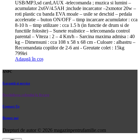
USB/MP3,sd card,AUX -telecomanda ; muzica si lumini –
acumulator 2x6V/4.5AH ;include incarcator –2xmotor 20w –
roti plastic cu banda EVA moale – usile se deschid – pedala
acceleratie – buton ON/OFF – timp incarcare acumulator : cca
8-10 h – timp utilizare : cca 1.5 h (in functie de drum si de
functiile folosite) – Sunete realistice – telecomanda control
parental – Viteza : 2 – 4 Km/h – Sarcina maxima admisa : 40
kg – Dimensuni : cca 108 x 58 x 68 cm - Culoare : albastru –
Recomandata copiilor de 2-6 ani - Greutate colet : 15kg
799
lei
Adaugă în coș
ANPC
Garantii si service
Deschiderea coletului la livrare
Contact Us
Despre noi
Drepturi de autor © 2026 magazinpentrufamilie.com