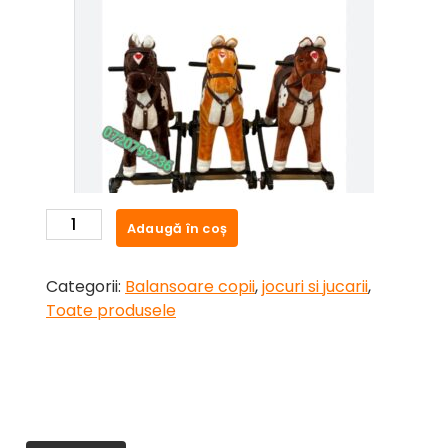
Cantitate
Adaugă în coș
Calut
balansoar
Categorii:
Balansoare copii
,
jocuri si jucarii
,
cu
Toate produsele
roti,sunete
si
lumini
2-
5
ani