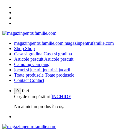
Sari
la
conținut
magazinpentrufamilie.com
magazinpentrufamilie.com
Shop
Shop
Casa si gradina
Casa si gradina
Articole pescuit
Articole pescuit
Camping
Camping
jocuri si jucarii
jocuri si jucarii
Toate produsele
Toate produsele
Contact
Contact
0
lei
0
Coș de cumpărături
ÎNCHIDE
Nu ai niciun produs în coș.