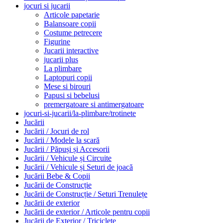
jocuri si jucarii
Articole papetarie
Balansoare copii
Costume petrecere
Figurine
Jucarii interactive
jucarii plus
La plimbare
Laptopuri copii
Mese si birouri
Papusi si bebelusi
premergatoare si antimergatoare
jocuri-si-jucarii/la-plimbare/trotinete
Jucării
Jucării / Jocuri de rol
Jucării / Modele la scară
Jucării / Păpuși și Accesorii
Jucării / Vehicule și Circuite
Jucării / Vehicule și Seturi de joacă
Jucării Bebe & Copii
Jucării de Construcție
Jucării de Construcție / Seturi Trenulețe
Jucării de exterior
Jucării de exterior / Articole pentru copii
Jucării de Exterior / Triciclete