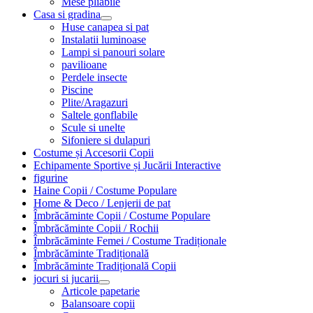
Mese pliabile
Casa si gradina
Huse canapea si pat
Instalatii luminoase
Lampi si panouri solare
pavilioane
Perdele insecte
Piscine
Plite/Aragazuri
Saltele gonflabile
Scule si unelte
Sifoniere si dulapuri
Costume și Accesorii Copii
Echipamente Sportive și Jucării Interactive
figurine
Haine Copii / Costume Populare
Home & Deco / Lenjerii de pat
Îmbrăcăminte Copii / Costume Populare
Îmbrăcăminte Copii / Rochii
Îmbrăcăminte Femei / Costume Tradiționale
Îmbrăcăminte Tradițională
Îmbrăcăminte Tradițională Copii
jocuri si jucarii
Articole papetarie
Balansoare copii