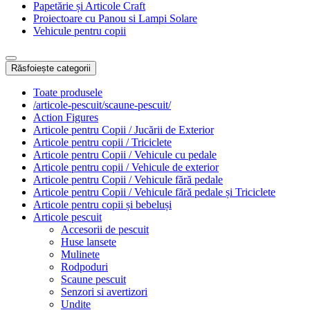
Papetărie și Articole Craft
Proiectoare cu Panou si Lampi Solare
Vehicule pentru copii
Răsfoiește categorii
Toate produsele
/articole-pescuit/scaune-pescuit/
Action Figures
Articole pentru Copii / Jucării de Exterior
Articole pentru copii / Triciclete
Articole pentru Copii / Vehicule cu pedale
Articole pentru copii / Vehicule de exterior
Articole pentru Copii / Vehicule fără pedale
Articole pentru Copii / Vehicule fără pedale și Triciclete
Articole pentru copii și bebeluși
Articole pescuit
Accesorii de pescuit
Huse lansete
Mulinete
Rodpoduri
Scaune pescuit
Senzori si avertizori
Undite