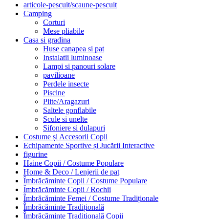
articole-pescuit/scaune-pescuit
Camping
Corturi
Mese pliabile
Casa si gradina
Huse canapea si pat
Instalatii luminoase
Lampi si panouri solare
pavilioane
Perdele insecte
Piscine
Plite/Aragazuri
Saltele gonflabile
Scule si unelte
Sifoniere si dulapuri
Costume și Accesorii Copii
Echipamente Sportive și Jucării Interactive
figurine
Haine Copii / Costume Populare
Home & Deco / Lenjerii de pat
Îmbrăcăminte Copii / Costume Populare
Îmbrăcăminte Copii / Rochii
Îmbrăcăminte Femei / Costume Tradiționale
Îmbrăcăminte Tradițională
Îmbrăcăminte Tradițională Copii