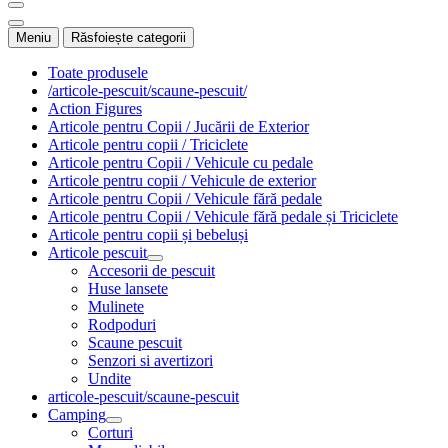
Meniu
Răsfoiește categorii
Toate produsele
/articole-pescuit/scaune-pescuit/
Action Figures
Articole pentru Copii / Jucării de Exterior
Articole pentru copii / Triciclete
Articole pentru Copii / Vehicule cu pedale
Articole pentru copii / Vehicule de exterior
Articole pentru Copii / Vehicule fără pedale
Articole pentru Copii / Vehicule fără pedale și Triciclete
Articole pentru copii și bebeluși
Articole pescuit
Accesorii de pescuit
Huse lansete
Mulinete
Rodpoduri
Scaune pescuit
Senzori si avertizori
Undite
articole-pescuit/scaune-pescuit
Camping
Corturi