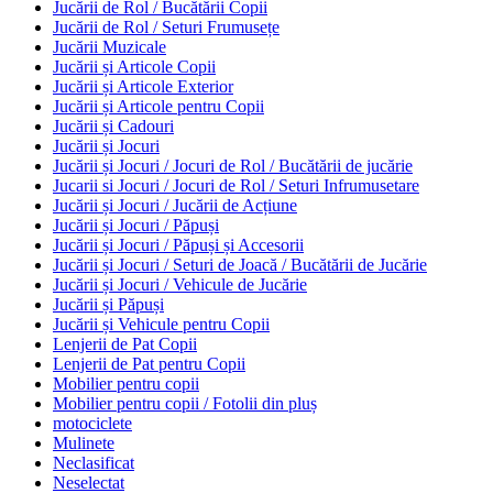
Jucării de Rol / Bucătării Copii
Jucării de Rol / Seturi Frumusețe
Jucării Muzicale
Jucării și Articole Copii
Jucării și Articole Exterior
Jucării și Articole pentru Copii
Jucării și Cadouri
Jucării și Jocuri
Jucării și Jocuri / Jocuri de Rol / Bucătării de jucărie
Jucarii si Jocuri / Jocuri de Rol / Seturi Infrumusetare
Jucării și Jocuri / Jucării de Acțiune
Jucării și Jocuri / Păpuși
Jucării și Jocuri / Păpuși și Accesorii
Jucării și Jocuri / Seturi de Joacă / Bucătării de Jucărie
Jucării și Jocuri / Vehicule de Jucărie
Jucării și Păpuși
Jucării și Vehicule pentru Copii
Lenjerii de Pat Copii
Lenjerii de Pat pentru Copii
Mobilier pentru copii
Mobilier pentru copii / Fotolii din pluș
motociclete
Mulinete
Neclasificat
Neselectat