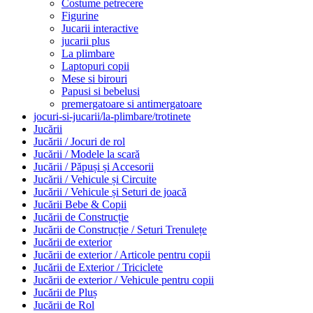
Costume petrecere
Figurine
Jucarii interactive
jucarii plus
La plimbare
Laptopuri copii
Mese si birouri
Papusi si bebelusi
premergatoare si antimergatoare
jocuri-si-jucarii/la-plimbare/trotinete
Jucării
Jucării / Jocuri de rol
Jucării / Modele la scară
Jucării / Păpuși și Accesorii
Jucării / Vehicule și Circuite
Jucării / Vehicule și Seturi de joacă
Jucării Bebe & Copii
Jucării de Construcție
Jucării de Construcție / Seturi Trenulețe
Jucării de exterior
Jucării de exterior / Articole pentru copii
Jucării de Exterior / Triciclete
Jucării de exterior / Vehicule pentru copii
Jucării de Pluș
Jucării de Rol