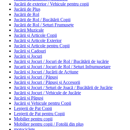
Jucării de exterior / Vehicule pentru copii
Jucării de Pluș
Jucării de Rol
Jucării de Rol / Bucătării Copii
Jucării de Rol / Seturi Frumusețe
Jucării Muzicale
Jucării și Articole Copii
Jucării și Articole Exterior
Jucării și Articole pentru Copii
Jucării și Cadouri
Jucării și Jocuri
Jucării și Jocuri / Jocuri de Rol / Bucătării de jucărie
Jucarii si Jocuri / Jocuri de Rol / Seturi Infrumusetare
Jucării și Jocuri / Jucării de Acțiune
Jucării și Jocuri / Păpuși
Jucării și Jocuri / Păpuși și Accesorii
Jucării și Jocuri / Seturi de Joacă / Bucătării de Jucărie
Jucării și Jocuri / Vehicule de Jucărie
Jucării și Păpuși
Jucării și Vehicule pentru Copii
Lenjerii de Pat Copii
Lenjerii de Pat pentru Copii
Mobilier pentru copii
Mobilier pentru copii / Fotolii din pluș
motociclete