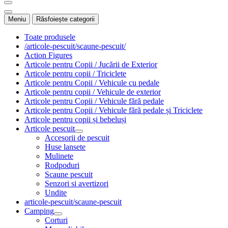
Meniu
Răsfoiește categorii
Toate produsele
/articole-pescuit/scaune-pescuit/
Action Figures
Articole pentru Copii / Jucării de Exterior
Articole pentru copii / Triciclete
Articole pentru Copii / Vehicule cu pedale
Articole pentru copii / Vehicule de exterior
Articole pentru Copii / Vehicule fără pedale
Articole pentru Copii / Vehicule fără pedale și Triciclete
Articole pentru copii și bebeluși
Articole pescuit
Accesorii de pescuit
Huse lansete
Mulinete
Rodpoduri
Scaune pescuit
Senzori si avertizori
Undite
articole-pescuit/scaune-pescuit
Camping
Corturi