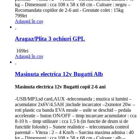
kg – Dimensuni : cca 108 x 58 x 68 cm - Culoare : negru –
Recomandata copiilor de 2-6 ani - Greutate colet : 15kg
799
lei
Adaugă în coș
Aragaz/Plita 3 ochiuri GPL
169
lei
Adaugă în coș
Masinuta electrica 12v Bugatti Alb
Masinuta electrica 12v Bugatti copii 2-6 ani
-USB/MP3,sd card,AUX -telecomanda ; muzica si lumini –
acumulator 2x6V/4.5AH ;include incarcator –2xmotor 20w –
roti plastic cu banda EVA moale – usile se deschid – pedala
acceleratie – buton ON/OFF – timp incarcare acumulator : cca
8-10 h – timp utilizare : cca 1.5 h (in functie de drum si de
functiile folosite) – Sunete realistice – telecomanda control
parental – Viteza : 2 – 4 Km/h – Sarcina maxima admisa : 40
kg – Dimensuni : cca 108 x 58 x 68 cm - Culoare : alb –