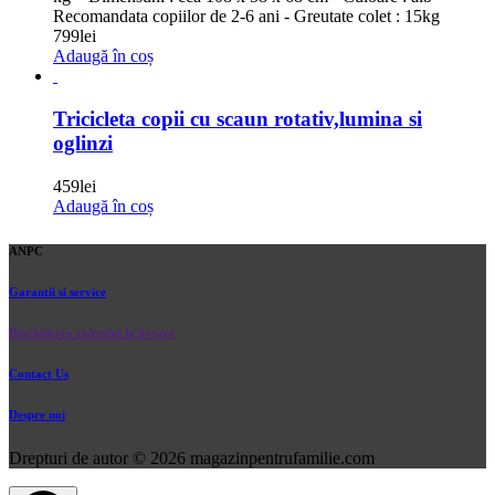
Recomandata copiilor de 2-6 ani - Greutate colet : 15kg
799
lei
Adaugă în coș
Tricicleta copii cu scaun rotativ,lumina si
oglinzi
459
lei
Adaugă în coș
ANPC
Garantii si service
Deschiderea coletului la livrare
Contact Us
Despre noi
Drepturi de autor © 2026 magazinpentrufamilie.com