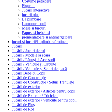
Costume petrecere
Figurine
Jucarii interactive
jucarii plus
La plimbare
Laptopuri copii
Mese si birouri
Papusi si bebelusi
premergatoare si antimergatoare
jocuri-si-jucarii/la-plimbare/trotinete
Jucării
Jucării / Jocuri de rol
Jucării / Modele la scară
Jucării / Păpuși și Accesorii
Jucării / Vehicule și Circuite
Jucării / Vehicule și Seturi de joacă
Jucării Bebe & Copii
Jucării de Construcție
Jucării de Construcție / Seturi Trenulețe
Jucării de exterior
Jucării de exterior / Articole pentru copii
Jucării de Exterior / Triciclete
Jucării de exterior / Vehicule pentru copii
Jucării de Pluș
Jucării de Rol