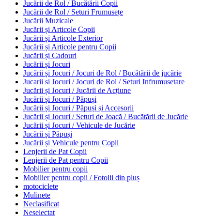
Jucării de Rol / Bucătării Copii
Jucării de Rol / Seturi Frumusețe
Jucării Muzicale
Jucării și Articole Copii
Jucării și Articole Exterior
Jucării și Articole pentru Copii
Jucării și Cadouri
Jucării și Jocuri
Jucării și Jocuri / Jocuri de Rol / Bucătării de jucărie
Jucarii si Jocuri / Jocuri de Rol / Seturi Infrumusetare
Jucării și Jocuri / Jucării de Acțiune
Jucării și Jocuri / Păpuși
Jucării și Jocuri / Păpuși și Accesorii
Jucării și Jocuri / Seturi de Joacă / Bucătării de Jucărie
Jucării și Jocuri / Vehicule de Jucărie
Jucării și Păpuși
Jucării și Vehicule pentru Copii
Lenjerii de Pat Copii
Lenjerii de Pat pentru Copii
Mobilier pentru copii
Mobilier pentru copii / Fotolii din pluș
motociclete
Mulinete
Neclasificat
Neselectat