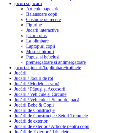
jocuri si jucarii
Articole papetarie
Balansoare copii
Costume petrecere
Figurine
Jucarii interactive
jucarii plus
La plimbare
Laptopuri copii
Mese si birouri
Papusi si bebelusi
premergatoare si antimergatoare
jocuri-si-jucarii/la-plimbare/trotinete
Jucării
Jucării / Jocuri de rol
Jucării / Modele la scară
Jucării / Păpuși și Accesorii
Jucării / Vehicule și Circuite
Jucării / Vehicule și Seturi de joacă
Jucării Bebe & Copii
Jucării de Construcție
Jucării de Construcție / Seturi Trenulețe
Jucării de exterior
Jucării de exterior / Articole pentru copii
Jucării de Exterior / Triciclete