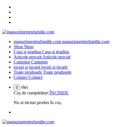
Sari
la
conținut
magazinpentrufamilie.com
magazinpentrufamilie.com
Shop
Shop
Casa si gradina
Casa si gradina
Articole pescuit
Articole pescuit
Camping
Camping
jocuri si jucarii
jocuri si jucarii
Toate produsele
Toate produsele
Contact
Contact
0
lei
0
Coș de cumpărături
ÎNCHIDE
Nu ai niciun produs în coș.