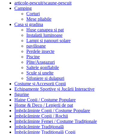
articole-pescuit/scaune-pescuit
Camping
Corturi
Mese pliabile
Casa si gradina
Huse canapea si pat
Instalatii luminoase
Lampi si panouri solare
pavilioane
Perdele insecte
Piscine
Plite/Aragazuri
Saltele gonflabile
Scule si unelte
Sifoniere si dulapuri
Costume și Accesorii Copii
Echipamente Sportive și Jucării Interactive
figurine
Haine Copii / Costume Populare
Home & Deco / Lenjerii de pat
Îmbrăcăminte Copii / Costume Populare
Îmbrăcăminte Copii / Rochii
Îmbrăcăminte Femei / Costume Tradiționale
Îmbrăcăminte Tradițională
Îmbrăcăminte Tradițională Copii