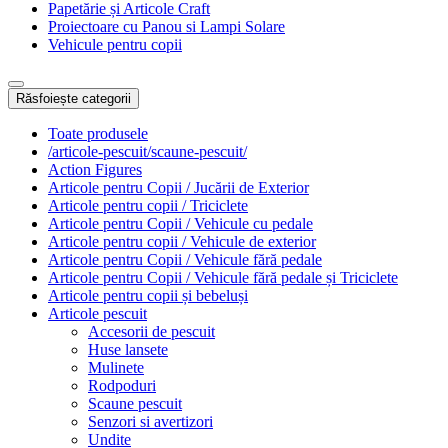
Papetărie și Articole Craft
Proiectoare cu Panou si Lampi Solare
Vehicule pentru copii
Răsfoiește categorii
Toate produsele
/articole-pescuit/scaune-pescuit/
Action Figures
Articole pentru Copii / Jucării de Exterior
Articole pentru copii / Triciclete
Articole pentru Copii / Vehicule cu pedale
Articole pentru copii / Vehicule de exterior
Articole pentru Copii / Vehicule fără pedale
Articole pentru Copii / Vehicule fără pedale și Triciclete
Articole pentru copii și bebeluși
Articole pescuit
Accesorii de pescuit
Huse lansete
Mulinete
Rodpoduri
Scaune pescuit
Senzori si avertizori
Undite