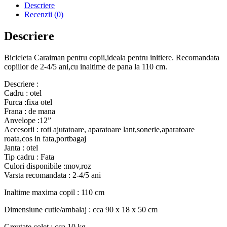
cu
Descriere
roti
Recenzii (0)
ajutatoare
si
Descriere
cos
Roz
Bicicleta Caraiman pentru copii,ideala pentru initiere. Recomandata
copiilor de 2-4/5 ani,cu inaltime de pana la 110 cm.
Descriere :
Cadru : otel
Furca :fixa otel
Frana : de mana
Anvelope :12”
Accesorii : roti ajutatoare, aparatoare lant,sonerie,aparatoare
roata,cos in fata,portbagaj
Janta : otel
Tip cadru : Fata
Culori disponibile :mov,roz
Varsta recomandata : 2-4/5 ani
Inaltime maxima copil : 110 cm
Dimensiune cutie/ambalaj : cca 90 x 18 x 50 cm
Greutate colet : cca 10 kg