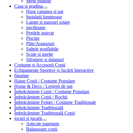
Mese pliabile
Casa si gradina
Huse canapea si pat
Instalatii luminoase
Lampi si panouri solare
pavilioane
Perdele insecte
Piscine
Plite/Aragazuri
Saltele gonflabile
Scule si unelte
Sifoniere si dulapuri
Costume și Accesorii Copii
Echipamente Sportive și Jucării Interactive
figurine
Haine Copii / Costume Populare
Home & Deco / Lenjerii de pat
Îmbrăcăminte Copii / Costume Populare
Îmbrăcăminte Copii / Rochii
Îmbrăcăminte Femei / Costume Tradiționale
Îmbrăcăminte Tradițională
Îmbrăcăminte Tradițională Copii
jocuri si jucarii
Articole papetarie
Balansoare copii