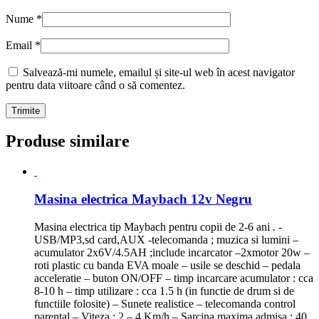
Nume
*
Email
*
Salvează-mi numele, emailul și site-ul web în acest navigator
pentru data viitoare când o să comentez.
Produse similare
Masina electrica Maybach 12v Negru
Masina electrica tip Maybach pentru copii de 2-6 ani . -
USB/MP3,sd card,AUX -telecomanda ; muzica si lumini –
acumulator 2x6V/4.5AH ;include incarcator –2xmotor 20w –
roti plastic cu banda EVA moale – usile se deschid – pedala
acceleratie – buton ON/OFF – timp incarcare acumulator : cca
8-10 h – timp utilizare : cca 1.5 h (in functie de drum si de
functiile folosite) – Sunete realistice – telecomanda control
parental – Viteza : 2 – 4 Km/h – Sarcina maxima admisa : 40