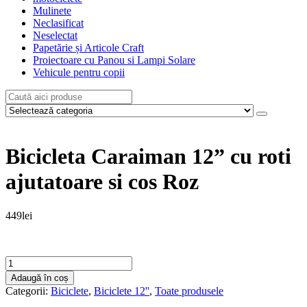
Mulinete
Neclasificat
Neselectat
Papetărie și Articole Craft
Proiectoare cu Panou si Lampi Solare
Vehicule pentru copii
Bicicleta Caraiman 12” cu roti
ajutatoare si cos Roz
449
lei
Cantitate
Bicicleta
Adaugă în coș
Caraiman
Categorii:
Biciclete
,
Biciclete 12''
,
Toate produsele
12''