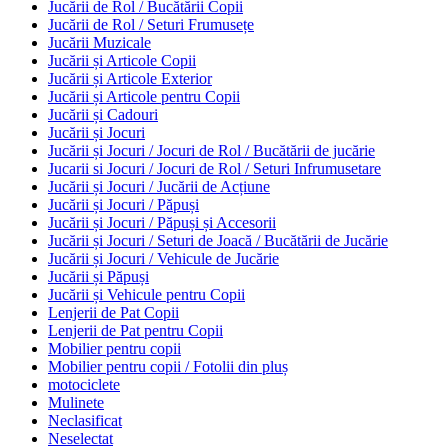
Jucării de Rol / Bucătării Copii
Jucării de Rol / Seturi Frumusețe
Jucării Muzicale
Jucării și Articole Copii
Jucării și Articole Exterior
Jucării și Articole pentru Copii
Jucării și Cadouri
Jucării și Jocuri
Jucării și Jocuri / Jocuri de Rol / Bucătării de jucărie
Jucarii si Jocuri / Jocuri de Rol / Seturi Infrumusetare
Jucării și Jocuri / Jucării de Acțiune
Jucării și Jocuri / Păpuși
Jucării și Jocuri / Păpuși și Accesorii
Jucării și Jocuri / Seturi de Joacă / Bucătării de Jucărie
Jucării și Jocuri / Vehicule de Jucărie
Jucării și Păpuși
Jucării și Vehicule pentru Copii
Lenjerii de Pat Copii
Lenjerii de Pat pentru Copii
Mobilier pentru copii
Mobilier pentru copii / Fotolii din pluș
motociclete
Mulinete
Neclasificat
Neselectat