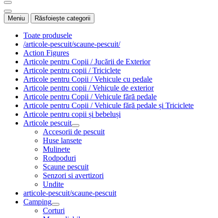
Meniu
Răsfoiește categorii
Toate produsele
/articole-pescuit/scaune-pescuit/
Action Figures
Articole pentru Copii / Jucării de Exterior
Articole pentru copii / Triciclete
Articole pentru Copii / Vehicule cu pedale
Articole pentru copii / Vehicule de exterior
Articole pentru Copii / Vehicule fără pedale
Articole pentru Copii / Vehicule fără pedale și Triciclete
Articole pentru copii și bebeluși
Articole pescuit
Accesorii de pescuit
Huse lansete
Mulinete
Rodpoduri
Scaune pescuit
Senzori si avertizori
Undite
articole-pescuit/scaune-pescuit
Camping
Corturi