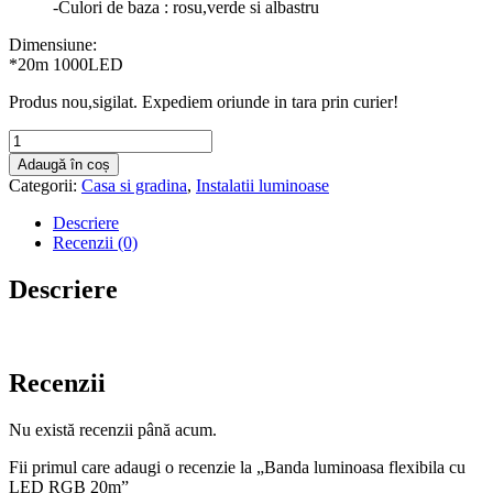
-Culori de baza : rosu,verde si albastru
Dimensiune:
*20m 1000LED
Produs nou,sigilat. Expediem oriunde in tara prin curier!
Cantitate
Banda
Adaugă în coș
luminoasa
Categorii:
Casa si gradina
,
Instalatii luminoase
flexibila
cu
Descriere
LED
Recenzii (0)
RGB
20m
Descriere
Recenzii
Nu există recenzii până acum.
Fii primul care adaugi o recenzie la „Banda luminoasa flexibila cu
LED RGB 20m”