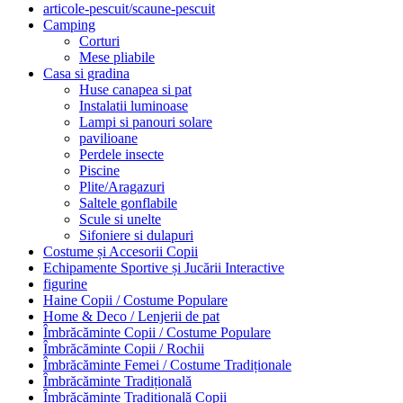
articole-pescuit/scaune-pescuit
Camping
Corturi
Mese pliabile
Casa si gradina
Huse canapea si pat
Instalatii luminoase
Lampi si panouri solare
pavilioane
Perdele insecte
Piscine
Plite/Aragazuri
Saltele gonflabile
Scule si unelte
Sifoniere si dulapuri
Costume și Accesorii Copii
Echipamente Sportive și Jucării Interactive
figurine
Haine Copii / Costume Populare
Home & Deco / Lenjerii de pat
Îmbrăcăminte Copii / Costume Populare
Îmbrăcăminte Copii / Rochii
Îmbrăcăminte Femei / Costume Tradiționale
Îmbrăcăminte Tradițională
Îmbrăcăminte Tradițională Copii