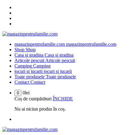
Sari
la
conținut
magazinpentrufamilie.com
magazinpentrufamilie.com
Shop
Shop
Casa si gradina
Casa si gradina
Articole pescuit
Articole pescuit
Camping
Camping
jocuri si jucarii
jocuri si jucarii
Toate produsele
Toate produsele
Contact
Contact
0
lei
0
Coș de cumpărături
ÎNCHIDE
Nu ai niciun produs în coș.