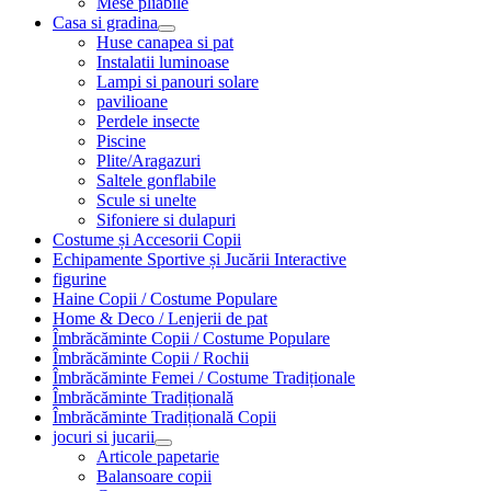
Mese pliabile
Casa si gradina
Huse canapea si pat
Instalatii luminoase
Lampi si panouri solare
pavilioane
Perdele insecte
Piscine
Plite/Aragazuri
Saltele gonflabile
Scule si unelte
Sifoniere si dulapuri
Costume și Accesorii Copii
Echipamente Sportive și Jucării Interactive
figurine
Haine Copii / Costume Populare
Home & Deco / Lenjerii de pat
Îmbrăcăminte Copii / Costume Populare
Îmbrăcăminte Copii / Rochii
Îmbrăcăminte Femei / Costume Tradiționale
Îmbrăcăminte Tradițională
Îmbrăcăminte Tradițională Copii
jocuri si jucarii
Articole papetarie
Balansoare copii