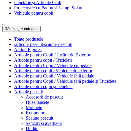
Papetărie și Articole Craft
Proiectoare cu Panou si Lampi Solare
Vehicule pentru copii
Răsfoiește categorii
Toate produsele
/articole-pescuit/scaune-pescuit/
Action Figures
Articole pentru Copii / Jucării de Exterior
Articole pentru copii / Triciclete
Articole pentru Copii / Vehicule cu pedale
Articole pentru copii / Vehicule de exterior
Articole pentru Copii / Vehicule fără pedale
Articole pentru Copii / Vehicule fără pedale și Triciclete
Articole pentru copii și bebeluși
Articole pescuit
Accesorii de pescuit
Huse lansete
Mulinete
Rodpoduri
Scaune pescuit
Senzori si avertizori
Undite