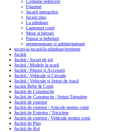
Costume petrecere
Figurine
Jucarii interactive
jucarii plus
La plimbare
Laptopuri copii
Mese si birouri
Papusi si bebelusi
premergatoare si antimergatoare
jocuri-si-jucarii/la-plimbare/trotinete
Jucării
Jucării / Jocuri de rol
Jucării / Modele la scară
Jucării / Păpuși și Accesorii
Jucării / Vehicule și Circuite
Jucării / Vehicule și Seturi de joacă
Jucării Bebe & Copii
Jucării de Construcție
Jucării de Construcție / Seturi Trenulețe
Jucării de exterior
Jucării de exterior / Articole pentru copii
Jucării de Exterior / Triciclete
Jucării de exterior / Vehicule pentru copii
Jucării de Pluș
Jucării de Rol