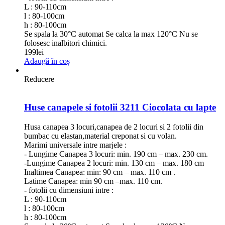
L : 90-110cm
l : 80-100cm
h : 80-100cm
Se spala la 30°C automat Se calca la max 120°C Nu se
folosesc inalbitori chimici.
199
lei
Adaugă în coș
Reducere
Huse canapele si fotolii 3211 Ciocolata cu lapte
Husa canapea 3 locuri,canapea de 2 locuri si 2 fotolii din
bumbac cu elastan,material creponat si cu volan.
Marimi universale intre marjele :
- Lungime Canapea 3 locuri: min. 190 cm – max. 230 cm.
-Lungime Canapea 2 locuri: min. 130 cm – max. 180 cm
Inaltimea Canapea: min: 90 cm – max. 110 cm .
Latime Canapea: min 90 cm –max. 110 cm.
- fotolii cu dimensiuni intre :
L : 90-110cm
l : 80-100cm
h : 80-100cm