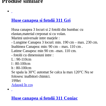
Produse similare
Huse canapea si fotolii 311 Gri
Husa canapea 3 locuri si 2 fotolii din bumbac cu
elastan,material creponat si cu volan.
Marimi universale intre marjele :
- Lungime Canapea 3 locuri: min. 190 cm – max. 230 cm.
Inaltimea Canapea: min: 90 cm – max. 110 cm .
Latime Canapea: min 90 cm –max. 110 cm.
- fotolii cu dimensiuni intre :
L : 90-110cm
l : 80-100cm
h : 80-100cm
Se spala la 30°C automat Se calca la max 120°C Nu se
folosesc inalbitori chimici.
199
lei
Adaugă în coș
Huse canapea si fotolii 311 Coniac