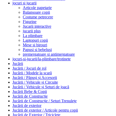
jocuri si jucarii
Articole papetarie
Balansoare copii
Costume petrecere
Figurine
Jucarii interactive
jucarii plus
La plimbare
Laptopuri copii
Mese si birouri
Papusi si bebelusi
premergatoare si antimergatoare
jocuri-si-jucarii/la-plimbare/trotinete
Jucării
Jucării / Jocuri de rol
Jucării / Modele la scară
Jucării / Păpuși și Accesorii
Jucării / Vehicule și Circuite
Jucării / Vehicule și Seturi de joacă
Jucării Bebe & Copii
Jucării de Construcție
Jucării de Construcție / Seturi Trenulețe
Jucării de exterior
Jucării de exterior / Articole pentru copii
Jucării de Exterior / Triciclete