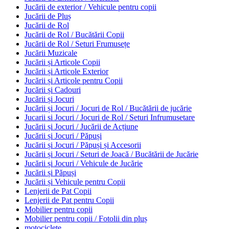
Jucării de exterior / Vehicule pentru copii
Jucării de Pluș
Jucării de Rol
Jucării de Rol / Bucătării Copii
Jucării de Rol / Seturi Frumusețe
Jucării Muzicale
Jucării și Articole Copii
Jucării și Articole Exterior
Jucării și Articole pentru Copii
Jucării și Cadouri
Jucării și Jocuri
Jucării și Jocuri / Jocuri de Rol / Bucătării de jucărie
Jucarii si Jocuri / Jocuri de Rol / Seturi Infrumusetare
Jucării și Jocuri / Jucării de Acțiune
Jucării și Jocuri / Păpuși
Jucării și Jocuri / Păpuși și Accesorii
Jucării și Jocuri / Seturi de Joacă / Bucătării de Jucărie
Jucării și Jocuri / Vehicule de Jucărie
Jucării și Păpuși
Jucării și Vehicule pentru Copii
Lenjerii de Pat Copii
Lenjerii de Pat pentru Copii
Mobilier pentru copii
Mobilier pentru copii / Fotolii din pluș
motociclete