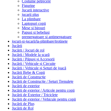
Costume petrecere
Figurine
Jucarii interactive
jucarii plus
La plimbare
Laptopuri copii
Mese si birouri
Papusi si bebelusi
premergatoare si antimergatoare
jocuri-si-jucarii/la-plimbare/trotinete
Jucării
Jucării / Jocuri de rol
Jucării / Modele la scară
Jucării / Păpuși și Accesorii
Jucării / Vehicule și Circuite
Jucării / Vehicule și Seturi de joacă
Jucării Bebe & Copii
Jucării de Construcție
Jucării de Construcție / Seturi Trenulețe
Jucării de exterior
Jucării de exterior / Articole pentru copii
Jucării de Exterior / Triciclete
Jucării de exterior / Vehicule pentru copii
Jucării de Pluș
Jucării de Rol