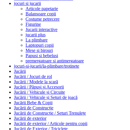
jocuri si jucarii
Articole papetarie
Balansoare copii
Costume petrecere
Figurine
Jucarii interactive
jucarii plus
La plimbare
Laptopuri copii
Mese si birouri
Papusi si bebelusi
premergatoare si antimergatoare
jocuri-si-jucarii/la-plimbare/trotinete
Jucării
Jucării / Jocuri de rol
Jucării / Modele la scară
Jucării / Păpuși și Accesorii
Jucării / Vehicule și Circuite
Jucării / Vehicule și Seturi de joacă
Jucării Bebe & Copii
Jucării de Construcție
Jucării de Construcție / Seturi Trenulețe
Jucării de exterior
Jucării de exterior / Articole pentru copii
Jucării de Exterior / Triciclete