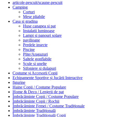
articole-pescuit/scaune-pescuit
Camping
Corturi
Mese pliabile
Casa si gradina
Huse canapea si pat
Instalatii luminoase
Lampi si panouri solare
pavilioane
Perdele insecte
Piscine
Plite/Aragazuri
Saltele gonflabile
Scule si unelte
Sifoniere si dulapuri
Costume și Accesorii Copii
Echipamente Sportive și Jucării Interactive
figurine
Haine Copii / Costume Populare
Home & Deco / Lenjerii de pat
Îmbrăcăminte Copii / Costume Populare
Îmbrăcăminte Copii / Rochii
Îmbrăcăminte Femei / Costume Tradiționale
Îmbrăcăminte Tradițională
Îmbrăcăminte Tradițională Copii