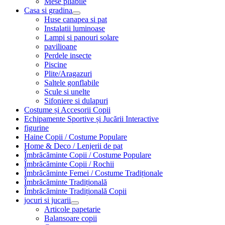
Mese pliabile
Casa si gradina
Huse canapea si pat
Instalatii luminoase
Lampi si panouri solare
pavilioane
Perdele insecte
Piscine
Plite/Aragazuri
Saltele gonflabile
Scule si unelte
Sifoniere si dulapuri
Costume și Accesorii Copii
Echipamente Sportive și Jucării Interactive
figurine
Haine Copii / Costume Populare
Home & Deco / Lenjerii de pat
Îmbrăcăminte Copii / Costume Populare
Îmbrăcăminte Copii / Rochii
Îmbrăcăminte Femei / Costume Tradiționale
Îmbrăcăminte Tradițională
Îmbrăcăminte Tradițională Copii
jocuri si jucarii
Articole papetarie
Balansoare copii