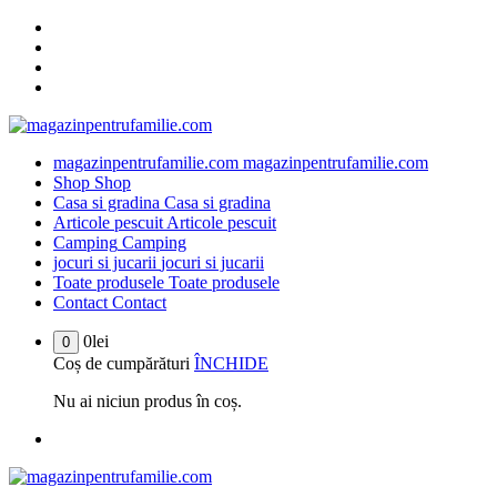
Sari
la
conținut
magazinpentrufamilie.com
magazinpentrufamilie.com
Shop
Shop
Casa si gradina
Casa si gradina
Articole pescuit
Articole pescuit
Camping
Camping
jocuri si jucarii
jocuri si jucarii
Toate produsele
Toate produsele
Contact
Contact
0
lei
0
Coș de cumpărături
ÎNCHIDE
Nu ai niciun produs în coș.