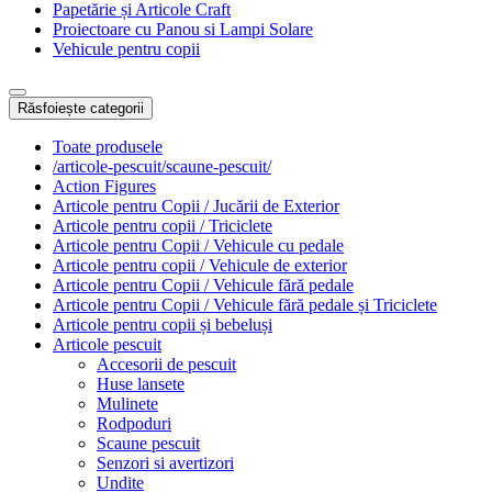
Papetărie și Articole Craft
Proiectoare cu Panou si Lampi Solare
Vehicule pentru copii
Răsfoiește categorii
Toate produsele
/articole-pescuit/scaune-pescuit/
Action Figures
Articole pentru Copii / Jucării de Exterior
Articole pentru copii / Triciclete
Articole pentru Copii / Vehicule cu pedale
Articole pentru copii / Vehicule de exterior
Articole pentru Copii / Vehicule fără pedale
Articole pentru Copii / Vehicule fără pedale și Triciclete
Articole pentru copii și bebeluși
Articole pescuit
Accesorii de pescuit
Huse lansete
Mulinete
Rodpoduri
Scaune pescuit
Senzori si avertizori
Undite