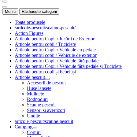
Meniu
Răsfoiește categorii
Toate produsele
/articole-pescuit/scaune-pescuit/
Action Figures
Articole pentru Copii / Jucării de Exterior
Articole pentru copii / Triciclete
Articole pentru Copii / Vehicule cu pedale
Articole pentru copii / Vehicule de exterior
Articole pentru Copii / Vehicule fără pedale
Articole pentru Copii / Vehicule fără pedale și Triciclete
Articole pentru copii și bebeluși
Articole pescuit
Accesorii de pescuit
Huse lansete
Mulinete
Rodpoduri
Scaune pescuit
Senzori si avertizori
Undite
articole-pescuit/scaune-pescuit
Camping
Corturi