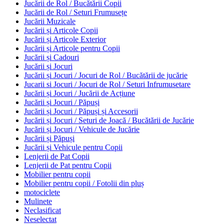
Jucării de Rol / Bucătării Copii
Jucării de Rol / Seturi Frumusețe
Jucării Muzicale
Jucării și Articole Copii
Jucării și Articole Exterior
Jucării și Articole pentru Copii
Jucării și Cadouri
Jucării și Jocuri
Jucării și Jocuri / Jocuri de Rol / Bucătării de jucărie
Jucarii si Jocuri / Jocuri de Rol / Seturi Infrumusetare
Jucării și Jocuri / Jucării de Acțiune
Jucării și Jocuri / Păpuși
Jucării și Jocuri / Păpuși și Accesorii
Jucării și Jocuri / Seturi de Joacă / Bucătării de Jucărie
Jucării și Jocuri / Vehicule de Jucărie
Jucării și Păpuși
Jucării și Vehicule pentru Copii
Lenjerii de Pat Copii
Lenjerii de Pat pentru Copii
Mobilier pentru copii
Mobilier pentru copii / Fotolii din pluș
motociclete
Mulinete
Neclasificat
Neselectat