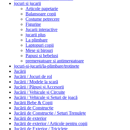
jocuri si jucarii
Articole papetarie
Balansoare copii
Costume petrecere
Figurine
Jucarii interactive
jucarii plus
La plimbare
Laptopuri copii
Mese si birouri
Papusi si bebelusi
premergatoare si antimergatoare
jocuri-si-jucarii/la-plimbare/trotinete
Jucării
Jucării / Jocuri de rol
Jucării / Modele la scară
Jucării / Păpuși și Accesorii
Jucării / Vehicule și Circuite
Jucării / Vehicule și Seturi de joacă
Jucării Bebe & Copii
Jucării de Construcție
Jucării de Construcție / Seturi Trenulețe
Jucării de exterior
Jucării de exterior / Articole pentru copii
Jucării de Exterior / Triciclete