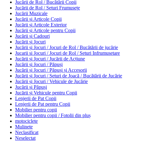
Jucării de Rol / Bucătării Copii
Jucării de Rol / Seturi Frumusețe
Jucării Muzicale
Jucării și Articole Copii
Jucării și Articole Exterior
Jucării și Articole pentru Copii
Jucării și Cadouri
Jucării și Jocuri
Jucării și Jocuri / Jocuri de Rol / Bucătării de jucărie
Jucarii si Jocuri / Jocuri de Rol / Seturi Infrumusetare
Jucării și Jocuri / Jucării de Acțiune
Jucării și Jocuri / Păpuși
Jucării și Jocuri / Păpuși și Accesorii
Jucării și Jocuri / Seturi de Joacă / Bucătării de Jucărie
Jucării și Jocuri / Vehicule de Jucărie
Jucării și Păpuși
Jucării și Vehicule pentru Copii
Lenjerii de Pat Copii
Lenjerii de Pat pentru Copii
Mobilier pentru copii
Mobilier pentru copii / Fotolii din pluș
motociclete
Mulinete
Neclasificat
Neselectat