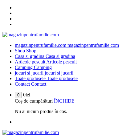
Sari
la
conținut
magazinpentrufamilie.com
magazinpentrufamilie.com
Shop
Shop
Casa si gradina
Casa si gradina
Articole pescuit
Articole pescuit
Camping
Camping
jocuri si jucarii
jocuri si jucarii
Toate produsele
Toate produsele
Contact
Contact
0
lei
0
Coș de cumpărături
ÎNCHIDE
Nu ai niciun produs în coș.