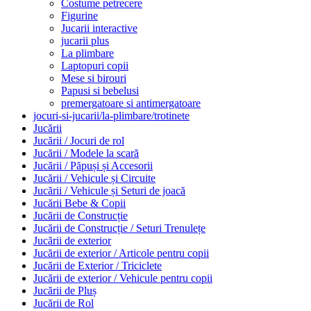
Costume petrecere
Figurine
Jucarii interactive
jucarii plus
La plimbare
Laptopuri copii
Mese si birouri
Papusi si bebelusi
premergatoare si antimergatoare
jocuri-si-jucarii/la-plimbare/trotinete
Jucării
Jucării / Jocuri de rol
Jucării / Modele la scară
Jucării / Păpuși și Accesorii
Jucării / Vehicule și Circuite
Jucării / Vehicule și Seturi de joacă
Jucării Bebe & Copii
Jucării de Construcție
Jucării de Construcție / Seturi Trenulețe
Jucării de exterior
Jucării de exterior / Articole pentru copii
Jucării de Exterior / Triciclete
Jucării de exterior / Vehicule pentru copii
Jucării de Pluș
Jucării de Rol