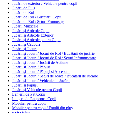
Jucării de exterior / Vehicule pentru copii
Jucării de Pluș
Jucării de Rol
Jucării de Rol / Bucătării Copii
Jucării de Rol / Seturi Frumusețe
Jucării Muzicale
Jucării și Articole Copii
Jucării și Articole Exterior
Jucării și Articole pentru Copii
Jucării și Cadouri
Jucării și Jocuri
Jucării și Jocuri / Jocuri de Rol / Bucătării de jucărie
Jucarii si Jocuri / Jocuri de Rol / Seturi Infrumusetare
Jucării și Jocuri / Jucării de Acțiune
Jucării și Jocuri / Păpuși
Jucării și Jocuri / Păpuși și Accesorii
Jucării și Jocuri / Seturi de Joacă / Bucătării de Jucărie
Jucării și Jocuri / Vehicule de Jucărie
Jucării și Păpuși
Jucării și Vehicule pentru Copii
Lenjerii de Pat Copii
Lenjerii de Pat pentru Copii
Mobilier pentru copii
Mobilier pentru copii / Fotolii din pluș
motociclete