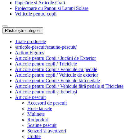
Papetărie și Articole Craft
Proiectoare cu Panou si Lampi Solare
Vehicule pentru copii
Răsfoiește categorii
Toate produsele
/articole-pescuit/scaune-pescuit/
Action Figures
Articole pentru Copii / Jucării de Exterior
Articole pentru copii / Triciclete
Articole pentru Copii / Vehicule cu pedale
Articole pentru copii / Vehicule de exterior
Articole pentru Copii / Vehicule fără pedale
Articole pentru Copii / Vehicule fără pedale și Triciclete
Articole pentru copii și bebeluși
Articole pescuit
Accesorii de pescuit
Huse lansete
Mulinete
Rodpoduri
Scaune pescuit
Senzori si avertizori
Undite