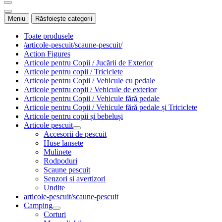
Meniu
Răsfoiește categorii
Toate produsele
/articole-pescuit/scaune-pescuit/
Action Figures
Articole pentru Copii / Jucării de Exterior
Articole pentru copii / Triciclete
Articole pentru Copii / Vehicule cu pedale
Articole pentru copii / Vehicule de exterior
Articole pentru Copii / Vehicule fără pedale
Articole pentru Copii / Vehicule fără pedale și Triciclete
Articole pentru copii și bebeluși
Articole pescuit
Accesorii de pescuit
Huse lansete
Mulinete
Rodpoduri
Scaune pescuit
Senzori si avertizori
Undite
articole-pescuit/scaune-pescuit
Camping
Corturi