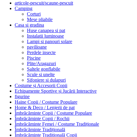
articole-pescuit/scaune-pescuit
Camping
Corturi
Mese pliabile
Casa si gradina
Huse canapea si pat
Instalatii luminoase
Lampi si panouri solare
pavilioane
Perdele insecte
Piscine
Plite/Aragazuri
Saltele gonflabile
Scule si unelte
Sifoniere si dulapuri
Costume și Accesorii Copii
Echipamente Sportive și Jucării Interactive
figurine
Haine Copii / Costume Populare
Home & Deco / Lenjerii de pat
Îmbrăcăminte Copii / Costume Populare
Îmbrăcăminte Copii / Rochii
Îmbrăcăminte Femei / Costume Tradiționale
Îmbrăcăminte Tradițională
Îmbrăcăminte Tradițională Copii