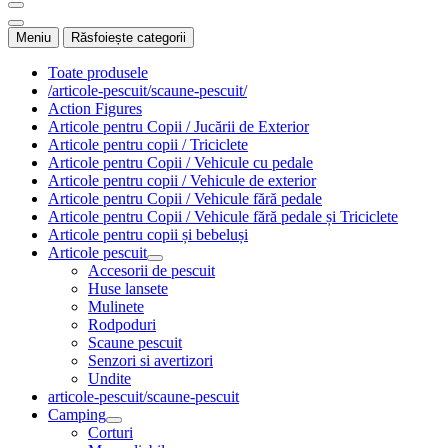
Meniu
Răsfoiește categorii
Toate produsele
/articole-pescuit/scaune-pescuit/
Action Figures
Articole pentru Copii / Jucării de Exterior
Articole pentru copii / Triciclete
Articole pentru Copii / Vehicule cu pedale
Articole pentru copii / Vehicule de exterior
Articole pentru Copii / Vehicule fără pedale
Articole pentru Copii / Vehicule fără pedale și Triciclete
Articole pentru copii și bebeluși
Articole pescuit
Accesorii de pescuit
Huse lansete
Mulinete
Rodpoduri
Scaune pescuit
Senzori si avertizori
Undite
articole-pescuit/scaune-pescuit
Camping
Corturi