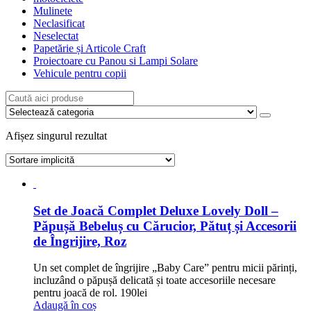
Mulinete
Neclasificat
Neselectat
Papetărie și Articole Craft
Proiectoare cu Panou si Lampi Solare
Vehicule pentru copii
Afișez singurul rezultat
Set de Joacă Complet Deluxe Lovely Doll –
Păpușă Bebeluș cu Cărucior, Pătuț și Accesorii
de Îngrijire, Roz
Un set complet de îngrijire „Baby Care” pentru micii părinți,
incluzând o păpușă delicată și toate accesoriile necesare
pentru joacă de rol.
190
lei
Adaugă în coș