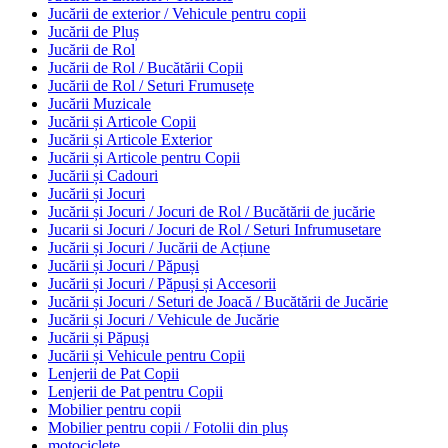
Jucării de exterior / Vehicule pentru copii
Jucării de Pluș
Jucării de Rol
Jucării de Rol / Bucătării Copii
Jucării de Rol / Seturi Frumusețe
Jucării Muzicale
Jucării și Articole Copii
Jucării și Articole Exterior
Jucării și Articole pentru Copii
Jucării și Cadouri
Jucării și Jocuri
Jucării și Jocuri / Jocuri de Rol / Bucătării de jucărie
Jucarii si Jocuri / Jocuri de Rol / Seturi Infrumusetare
Jucării și Jocuri / Jucării de Acțiune
Jucării și Jocuri / Păpuși
Jucării și Jocuri / Păpuși și Accesorii
Jucării și Jocuri / Seturi de Joacă / Bucătării de Jucărie
Jucării și Jocuri / Vehicule de Jucărie
Jucării și Păpuși
Jucării și Vehicule pentru Copii
Lenjerii de Pat Copii
Lenjerii de Pat pentru Copii
Mobilier pentru copii
Mobilier pentru copii / Fotolii din pluș
motociclete