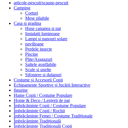
articole-pescuit/scaune-pescuit
Camping
Corturi
Mese pliabile
Casa si gradina
Huse canapea si pat
Instalatii luminoase
Lampi si panouri solare
pavilioane
Perdele insecte
Piscine
Plite/Aragazuri
Saltele gonflabile
Scule si unelte
Sifoniere si dulapuri
Costume și Accesorii Copii
Echipamente Sportive și Jucării Interactive
figurine
Haine Copii / Costume Populare
Home & Deco / Lenjerii de pat
Îmbrăcăminte Copii / Costume Populare
Îmbrăcăminte Copii / Rochii
Îmbrăcăminte Femei / Costume Tradiționale
Îmbrăcăminte Tradițională
Îmbrăcăminte Tradițională Copii