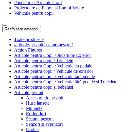
Papetărie și Articole Craft
Proiectoare cu Panou si Lampi Solare
Vehicule pentru copii
Răsfoiește categorii
Toate produsele
/articole-pescuit/scaune-pescuit/
Action Figures
Articole pentru Copii / Jucării de Exterior
Articole pentru copii / Triciclete
Articole pentru Copii / Vehicule cu pedale
Articole pentru copii / Vehicule de exterior
Articole pentru Copii / Vehicule fără pedale
Articole pentru Copii / Vehicule fără pedale și Triciclete
Articole pentru copii și bebeluși
Articole pescuit
Accesorii de pescuit
Huse lansete
Mulinete
Rodpoduri
Scaune pescuit
Senzori si avertizori
Undite