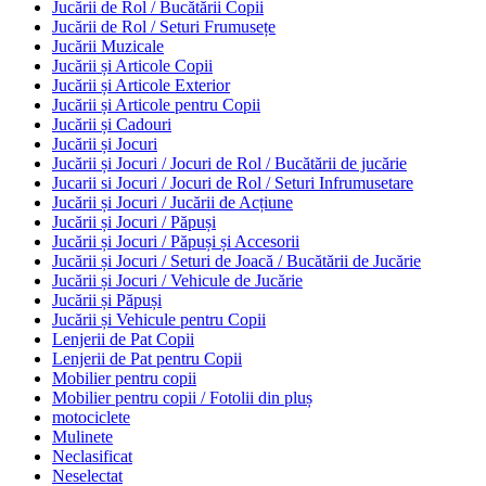
Jucării de Rol / Bucătării Copii
Jucării de Rol / Seturi Frumusețe
Jucării Muzicale
Jucării și Articole Copii
Jucării și Articole Exterior
Jucării și Articole pentru Copii
Jucării și Cadouri
Jucării și Jocuri
Jucării și Jocuri / Jocuri de Rol / Bucătării de jucărie
Jucarii si Jocuri / Jocuri de Rol / Seturi Infrumusetare
Jucării și Jocuri / Jucării de Acțiune
Jucării și Jocuri / Păpuși
Jucării și Jocuri / Păpuși și Accesorii
Jucării și Jocuri / Seturi de Joacă / Bucătării de Jucărie
Jucării și Jocuri / Vehicule de Jucărie
Jucării și Păpuși
Jucării și Vehicule pentru Copii
Lenjerii de Pat Copii
Lenjerii de Pat pentru Copii
Mobilier pentru copii
Mobilier pentru copii / Fotolii din pluș
motociclete
Mulinete
Neclasificat
Neselectat