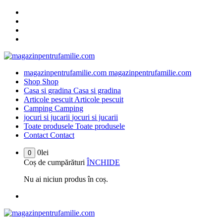
Sari
la
conținut
magazinpentrufamilie.com
magazinpentrufamilie.com
Shop
Shop
Casa si gradina
Casa si gradina
Articole pescuit
Articole pescuit
Camping
Camping
jocuri si jucarii
jocuri si jucarii
Toate produsele
Toate produsele
Contact
Contact
0
lei
0
Coș de cumpărături
ÎNCHIDE
Nu ai niciun produs în coș.