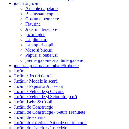
jocuri si jucarii
Articole papetarie
Balansoare copii
Costume petrecere
Figurine
Jucarii interactive
jucarii plus
La plimbare
Laptopuri copii
Mese si birouri
Papusi si bebelusi
premergatoare si antimergatoare
jocuri-si-jucarii/la-plimbare/trotinete
Jucării
Jucării / Jocuri de rol
Jucării / Modele la scară
Jucării / Păpuși și Accesorii
Jucării / Vehicule și Circuite
Jucării / Vehicule și Seturi de joacă
Jucării Bebe & Copii
Jucării de Construcție
Jucării de Construcție / Seturi Trenulețe
Jucării de exterior
Jucării de exterior / Articole pentru copii
Jucării de Exterior / Triciclete