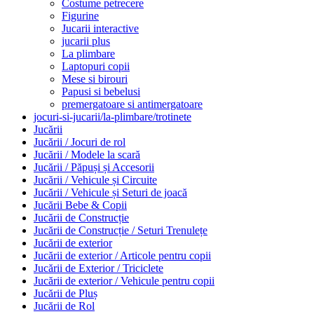
Costume petrecere
Figurine
Jucarii interactive
jucarii plus
La plimbare
Laptopuri copii
Mese si birouri
Papusi si bebelusi
premergatoare si antimergatoare
jocuri-si-jucarii/la-plimbare/trotinete
Jucării
Jucării / Jocuri de rol
Jucării / Modele la scară
Jucării / Păpuși și Accesorii
Jucării / Vehicule și Circuite
Jucării / Vehicule și Seturi de joacă
Jucării Bebe & Copii
Jucării de Construcție
Jucării de Construcție / Seturi Trenulețe
Jucării de exterior
Jucării de exterior / Articole pentru copii
Jucării de Exterior / Triciclete
Jucării de exterior / Vehicule pentru copii
Jucării de Pluș
Jucării de Rol