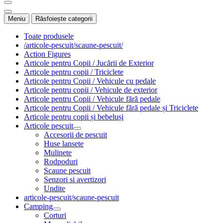
Meniu
Răsfoiește categorii
Toate produsele
/articole-pescuit/scaune-pescuit/
Action Figures
Articole pentru Copii / Jucării de Exterior
Articole pentru copii / Triciclete
Articole pentru Copii / Vehicule cu pedale
Articole pentru copii / Vehicule de exterior
Articole pentru Copii / Vehicule fără pedale
Articole pentru Copii / Vehicule fără pedale și Triciclete
Articole pentru copii și bebeluși
Articole pescuit
Accesorii de pescuit
Huse lansete
Mulinete
Rodpoduri
Scaune pescuit
Senzori si avertizori
Undite
articole-pescuit/scaune-pescuit
Camping
Corturi