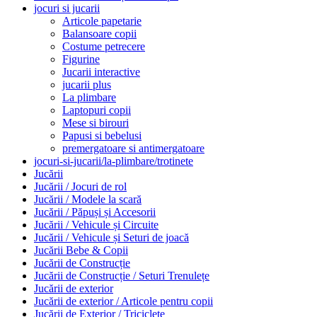
jocuri si jucarii
Articole papetarie
Balansoare copii
Costume petrecere
Figurine
Jucarii interactive
jucarii plus
La plimbare
Laptopuri copii
Mese si birouri
Papusi si bebelusi
premergatoare si antimergatoare
jocuri-si-jucarii/la-plimbare/trotinete
Jucării
Jucării / Jocuri de rol
Jucării / Modele la scară
Jucării / Păpuși și Accesorii
Jucării / Vehicule și Circuite
Jucării / Vehicule și Seturi de joacă
Jucării Bebe & Copii
Jucării de Construcție
Jucării de Construcție / Seturi Trenulețe
Jucării de exterior
Jucării de exterior / Articole pentru copii
Jucării de Exterior / Triciclete