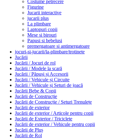
Costume petrecere
Figurine
Jucarii interactive
jucarii plus
La plimbare
Laptopuri copii
Mese si birouri
Papusi si bebelusi
premergatoare si antimergatoare
jocuri-si-jucarii/la-plimbare/trotinete
Jucării
Jucării / Jocuri de rol
Jucării / Modele la scară
Jucării / Păpuși și Accesorii
Jucării / Vehicule și Circuite
Jucării / Vehicule și Seturi de joacă
Jucării Bebe & Copii
Jucării de Construcție
Jucării de Construcție / Seturi Trenulețe
Jucării de exterior
Jucării de exterior / Articole pentru copii
Jucării de Exterior / Triciclete
Jucării de exterior / Vehicule pentru copii
Jucării de Pluș
Jucării de Rol