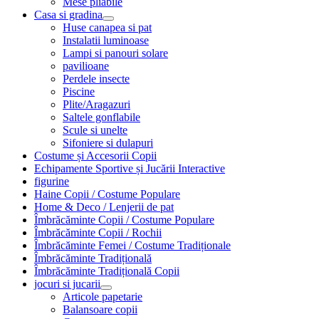
Mese pliabile
Casa si gradina
Huse canapea si pat
Instalatii luminoase
Lampi si panouri solare
pavilioane
Perdele insecte
Piscine
Plite/Aragazuri
Saltele gonflabile
Scule si unelte
Sifoniere si dulapuri
Costume și Accesorii Copii
Echipamente Sportive și Jucării Interactive
figurine
Haine Copii / Costume Populare
Home & Deco / Lenjerii de pat
Îmbrăcăminte Copii / Costume Populare
Îmbrăcăminte Copii / Rochii
Îmbrăcăminte Femei / Costume Tradiționale
Îmbrăcăminte Tradițională
Îmbrăcăminte Tradițională Copii
jocuri si jucarii
Articole papetarie
Balansoare copii