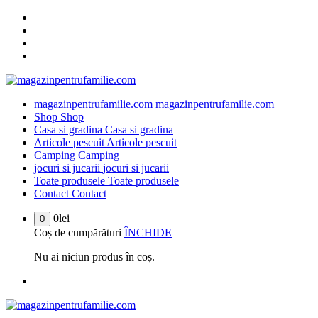
Sari
la
conținut
magazinpentrufamilie.com
magazinpentrufamilie.com
Shop
Shop
Casa si gradina
Casa si gradina
Articole pescuit
Articole pescuit
Camping
Camping
jocuri si jucarii
jocuri si jucarii
Toate produsele
Toate produsele
Contact
Contact
0
lei
0
Coș de cumpărături
ÎNCHIDE
Nu ai niciun produs în coș.