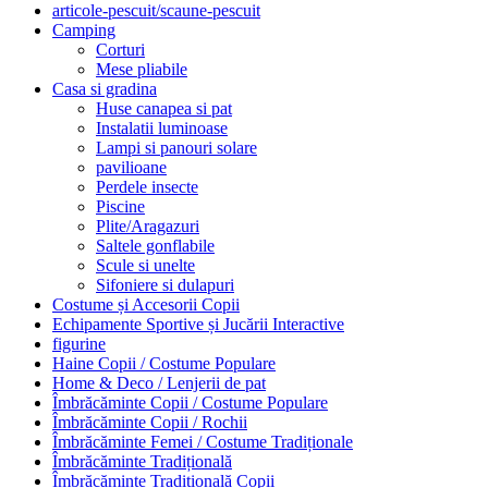
articole-pescuit/scaune-pescuit
Camping
Corturi
Mese pliabile
Casa si gradina
Huse canapea si pat
Instalatii luminoase
Lampi si panouri solare
pavilioane
Perdele insecte
Piscine
Plite/Aragazuri
Saltele gonflabile
Scule si unelte
Sifoniere si dulapuri
Costume și Accesorii Copii
Echipamente Sportive și Jucării Interactive
figurine
Haine Copii / Costume Populare
Home & Deco / Lenjerii de pat
Îmbrăcăminte Copii / Costume Populare
Îmbrăcăminte Copii / Rochii
Îmbrăcăminte Femei / Costume Tradiționale
Îmbrăcăminte Tradițională
Îmbrăcăminte Tradițională Copii