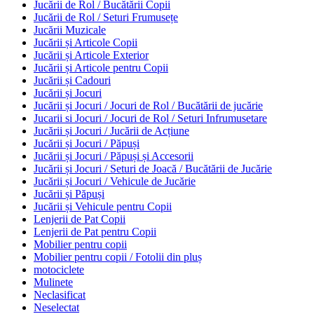
Jucării de Rol / Bucătării Copii
Jucării de Rol / Seturi Frumusețe
Jucării Muzicale
Jucării și Articole Copii
Jucării și Articole Exterior
Jucării și Articole pentru Copii
Jucării și Cadouri
Jucării și Jocuri
Jucării și Jocuri / Jocuri de Rol / Bucătării de jucărie
Jucarii si Jocuri / Jocuri de Rol / Seturi Infrumusetare
Jucării și Jocuri / Jucării de Acțiune
Jucării și Jocuri / Păpuși
Jucării și Jocuri / Păpuși și Accesorii
Jucării și Jocuri / Seturi de Joacă / Bucătării de Jucărie
Jucării și Jocuri / Vehicule de Jucărie
Jucării și Păpuși
Jucării și Vehicule pentru Copii
Lenjerii de Pat Copii
Lenjerii de Pat pentru Copii
Mobilier pentru copii
Mobilier pentru copii / Fotolii din pluș
motociclete
Mulinete
Neclasificat
Neselectat