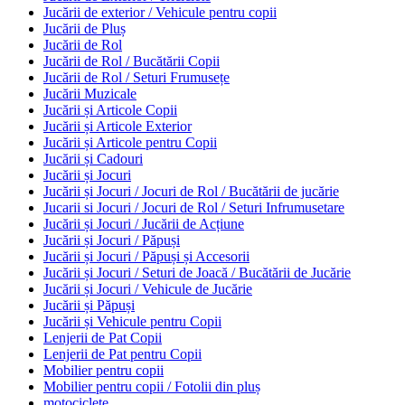
Jucării de exterior / Vehicule pentru copii
Jucării de Pluș
Jucării de Rol
Jucării de Rol / Bucătării Copii
Jucării de Rol / Seturi Frumusețe
Jucării Muzicale
Jucării și Articole Copii
Jucării și Articole Exterior
Jucării și Articole pentru Copii
Jucării și Cadouri
Jucării și Jocuri
Jucării și Jocuri / Jocuri de Rol / Bucătării de jucărie
Jucarii si Jocuri / Jocuri de Rol / Seturi Infrumusetare
Jucării și Jocuri / Jucării de Acțiune
Jucării și Jocuri / Păpuși
Jucării și Jocuri / Păpuși și Accesorii
Jucării și Jocuri / Seturi de Joacă / Bucătării de Jucărie
Jucării și Jocuri / Vehicule de Jucărie
Jucării și Păpuși
Jucării și Vehicule pentru Copii
Lenjerii de Pat Copii
Lenjerii de Pat pentru Copii
Mobilier pentru copii
Mobilier pentru copii / Fotolii din pluș
motociclete