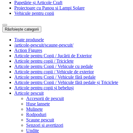
Papetărie și Articole Craft
Proiectoare cu Panou si Lampi Solare
Vehicule pentru copii
Răsfoiește categorii
Toate produsele
/articole-pescuit/scaune-pescuit/
Action Figures
Articole pentru Copii / Jucării de Exterior
Articole pentru copii / Triciclete
Articole pentru Copii / Vehicule cu pedale
Articole pentru copii / Vehicule de exterior
Articole pentru Copii / Vehicule fără pedale
Articole pentru Copii / Vehicule fără pedale și Triciclete
Articole pentru copii și bebeluși
Articole pescuit
Accesorii de pescuit
Huse lansete
Mulinete
Rodpoduri
Scaune pescuit
Senzori si avertizori
Undite