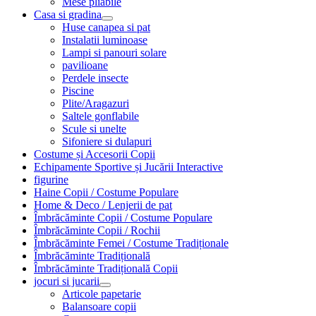
Mese pliabile
Casa si gradina
Huse canapea si pat
Instalatii luminoase
Lampi si panouri solare
pavilioane
Perdele insecte
Piscine
Plite/Aragazuri
Saltele gonflabile
Scule si unelte
Sifoniere si dulapuri
Costume și Accesorii Copii
Echipamente Sportive și Jucării Interactive
figurine
Haine Copii / Costume Populare
Home & Deco / Lenjerii de pat
Îmbrăcăminte Copii / Costume Populare
Îmbrăcăminte Copii / Rochii
Îmbrăcăminte Femei / Costume Tradiționale
Îmbrăcăminte Tradițională
Îmbrăcăminte Tradițională Copii
jocuri si jucarii
Articole papetarie
Balansoare copii