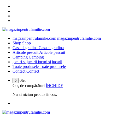
Sari
la
conținut
magazinpentrufamilie.com
magazinpentrufamilie.com
Shop
Shop
Casa si gradina
Casa si gradina
Articole pescuit
Articole pescuit
Camping
Camping
jocuri si jucarii
jocuri si jucarii
Toate produsele
Toate produsele
Contact
Contact
0
lei
0
Coș de cumpărături
ÎNCHIDE
Nu ai niciun produs în coș.