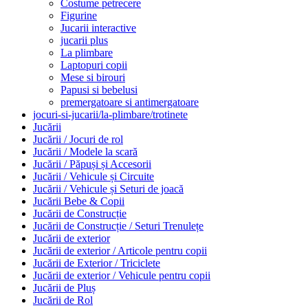
Costume petrecere
Figurine
Jucarii interactive
jucarii plus
La plimbare
Laptopuri copii
Mese si birouri
Papusi si bebelusi
premergatoare si antimergatoare
jocuri-si-jucarii/la-plimbare/trotinete
Jucării
Jucării / Jocuri de rol
Jucării / Modele la scară
Jucării / Păpuși și Accesorii
Jucării / Vehicule și Circuite
Jucării / Vehicule și Seturi de joacă
Jucării Bebe & Copii
Jucării de Construcție
Jucării de Construcție / Seturi Trenulețe
Jucării de exterior
Jucării de exterior / Articole pentru copii
Jucării de Exterior / Triciclete
Jucării de exterior / Vehicule pentru copii
Jucării de Pluș
Jucării de Rol