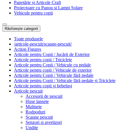
Papetărie și Articole Craft
Proiectoare cu Panou si Lampi Solare
Vehicule pentru copii
Răsfoiește categorii
Toate produsele
/articole-pescuit/scaune-pescuit/
Action Figures
Articole pentru Copii / Jucării de Exterior
Articole pentru copii / Triciclete
Articole pentru Copii / Vehicule cu pedale
Articole pentru copii / Vehicule de exterior
Articole pentru Copii / Vehicule fără pedale
Articole pentru Copii / Vehicule fără pedale și Triciclete
Articole pentru copii și bebeluși
Articole pescuit
Accesorii de pescuit
Huse lansete
Mulinete
Rodpoduri
Scaune pescuit
Senzori si avertizori
Undite