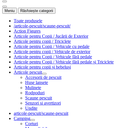
Meniu
Răsfoiește categorii
Toate produsele
/articole-pescuit/scaune-pescuit/
Action Figures
Articole pentru Copii / Jucării de Exterior
Articole pentru copii / Triciclete
Articole pentru Copii / Vehicule cu pedale
Articole pentru copii / Vehicule de exterior
Articole pentru Copii / Vehicule fără pedale
Articole pentru Copii / Vehicule fără pedale și Triciclete
Articole pentru copii și bebeluși
Articole pescuit
Accesorii de pescuit
Huse lansete
Mulinete
Rodpoduri
Scaune pescuit
Senzori si avertizori
Undite
articole-pescuit/scaune-pescuit
Camping
Corturi