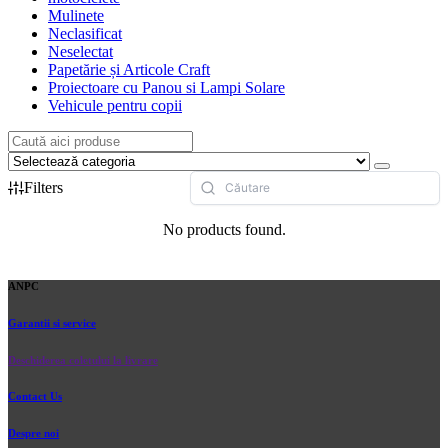
Mulinete
Neclasificat
Neselectat
Papetărie și Articole Craft
Proiectoare cu Panou si Lampi Solare
Vehicule pentru copii
Filters
No products found.
ANPC
Garantii si service
Deschiderea coletului la livrare
Contact Us
Despre noi