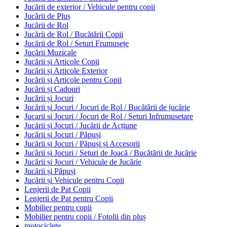
Jucării de exterior / Vehicule pentru copii
Jucării de Pluș
Jucării de Rol
Jucării de Rol / Bucătării Copii
Jucării de Rol / Seturi Frumusețe
Jucării Muzicale
Jucării și Articole Copii
Jucării și Articole Exterior
Jucării și Articole pentru Copii
Jucării și Cadouri
Jucării și Jocuri
Jucării și Jocuri / Jocuri de Rol / Bucătării de jucărie
Jucarii si Jocuri / Jocuri de Rol / Seturi Infrumusetare
Jucării și Jocuri / Jucării de Acțiune
Jucării și Jocuri / Păpuși
Jucării și Jocuri / Păpuși și Accesorii
Jucării și Jocuri / Seturi de Joacă / Bucătării de Jucărie
Jucării și Jocuri / Vehicule de Jucărie
Jucării și Păpuși
Jucării și Vehicule pentru Copii
Lenjerii de Pat Copii
Lenjerii de Pat pentru Copii
Mobilier pentru copii
Mobilier pentru copii / Fotolii din pluș
motociclete