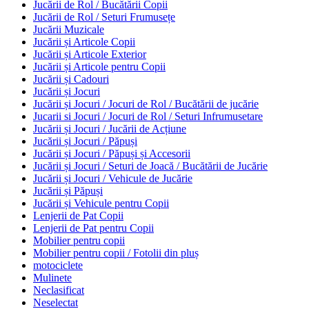
Jucării de Rol / Bucătării Copii
Jucării de Rol / Seturi Frumusețe
Jucării Muzicale
Jucării și Articole Copii
Jucării și Articole Exterior
Jucării și Articole pentru Copii
Jucării și Cadouri
Jucării și Jocuri
Jucării și Jocuri / Jocuri de Rol / Bucătării de jucărie
Jucarii si Jocuri / Jocuri de Rol / Seturi Infrumusetare
Jucării și Jocuri / Jucării de Acțiune
Jucării și Jocuri / Păpuși
Jucării și Jocuri / Păpuși și Accesorii
Jucării și Jocuri / Seturi de Joacă / Bucătării de Jucărie
Jucării și Jocuri / Vehicule de Jucărie
Jucării și Păpuși
Jucării și Vehicule pentru Copii
Lenjerii de Pat Copii
Lenjerii de Pat pentru Copii
Mobilier pentru copii
Mobilier pentru copii / Fotolii din pluș
motociclete
Mulinete
Neclasificat
Neselectat