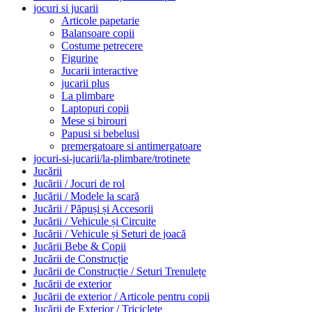
jocuri si jucarii
Articole papetarie
Balansoare copii
Costume petrecere
Figurine
Jucarii interactive
jucarii plus
La plimbare
Laptopuri copii
Mese si birouri
Papusi si bebelusi
premergatoare si antimergatoare
jocuri-si-jucarii/la-plimbare/trotinete
Jucării
Jucării / Jocuri de rol
Jucării / Modele la scară
Jucării / Păpuși și Accesorii
Jucării / Vehicule și Circuite
Jucării / Vehicule și Seturi de joacă
Jucării Bebe & Copii
Jucării de Construcție
Jucării de Construcție / Seturi Trenulețe
Jucării de exterior
Jucării de exterior / Articole pentru copii
Jucării de Exterior / Triciclete