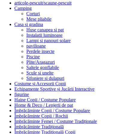
articole-pescuit/scaune-pescuit
Camping
Corturi
Mese pliabile
Casa si gradina
Huse canapea si pat
Instalatii luminoase
Lampi si panouri solare
pavilioane
Perdele insecte
Piscine
Plite/Aragazuri
Saltele gonflabile
Scule si unelte
Sifoniere si dulapuri
Costume și Accesorii Copii
Echipamente Sportive și Jucării Interactive
figurine
Haine Copii / Costume Populare
Home & Deco / Lenjerii de pat
Îmbrăcăminte Copii / Costume Populare
Îmbrăcăminte Copii / Rochii
Îmbrăcăminte Femei / Costume Tradiționale
Îmbrăcăminte Tradițională
Îmbrăcăminte Tradițională Copii